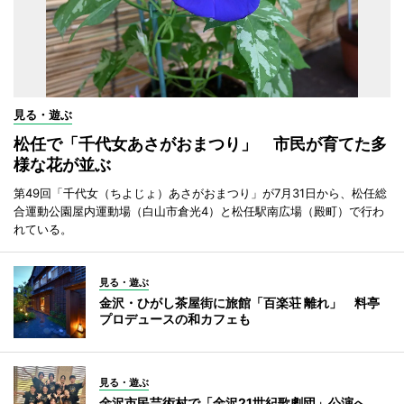
見る・遊ぶ
松任で「千代女あさがおまつり」 市民が育てた多
様な花が並ぶ
第49回「千代女（ちよじょ）あさがおまつり」が7月31日から、松任総
合運動公園屋内運動場（白山市倉光4）と松任駅南広場（殿町）で行わ
れている。
見る・遊ぶ
金沢・ひがし茶屋街に旅館「百楽荘 離れ」 料亭
プロデュースの和カフェも
見る・遊ぶ
金沢市民芸術村で「金沢21世紀歌劇団」公演へ