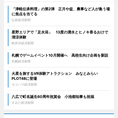
「津軽伝承料理」の第2弾 正月や盆、農事など人が集う場
に焦点を当てる
弘前経済新聞
星野エリアで「足水浴」 13度の湧水とヒノキ香るおけで
清涼体験
軽井沢経済新聞
札幌でゲームイベント10月開催へ 高校生向け企画を新設
札幌経済新聞
火星を旅するVR体験アトラクション みなとみらい
PLOT48に登場
ヨコハマ経済新聞
八広で町名誕生60周年祝賀会 小池都知事も祝福
すみだ経済新聞