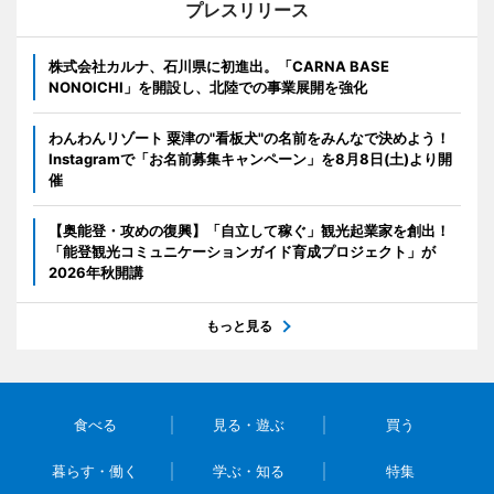
プレスリリース
株式会社カルナ、石川県に初進出。「CARNA BASE
NONOICHI」を開設し、北陸での事業展開を強化
わんわんリゾート 粟津の"看板犬"の名前をみんなで決めよう！
Instagramで「お名前募集キャンペーン」を8月8日(土)より開
催
【奥能登・攻めの復興】「自立して稼ぐ」観光起業家を創出！
「能登観光コミュニケーションガイド育成プロジェクト」が
2026年秋開講
もっと見る
食べる
見る・遊ぶ
買う
暮らす・働く
学ぶ・知る
特集