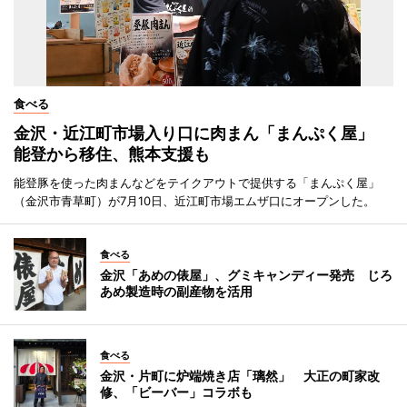
食べる
金沢・近江町市場入り口に肉まん「まんぷく屋」
能登から移住、熊本支援も
能登豚を使った肉まんなどをテイクアウトで提供する「まんぷく屋」
（金沢市青草町）が7月10日、近江町市場エムザ口にオープンした。
食べる
金沢「あめの俵屋」、グミキャンディー発売 じろ
あめ製造時の副産物を活用
食べる
金沢・片町に炉端焼き店「璃然」 大正の町家改
修、「ビーバー」コラボも