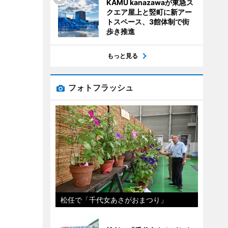
KAMU kanazawaが東急ス
クエア屋上と竪町に新アー
トスペース、3館体制で街
歩き推進
もっと見る
フォトフラッシュ
松任で「千代女あさがおまつり」