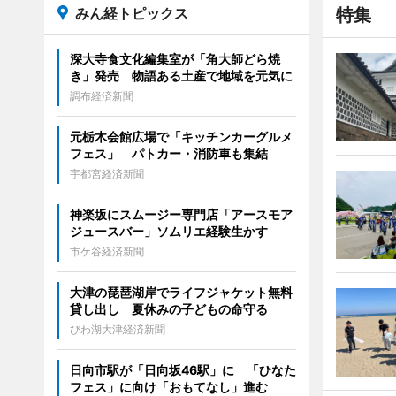
みん経トピックス
特集
深大寺食文化編集室が「角大師どら焼
き」発売 物語ある土産で地域を元気に
調布経済新聞
元栃木会館広場で「キッチンカーグルメ
フェス」 パトカー・消防車も集結
宇都宮経済新聞
神楽坂にスムージー専門店「アースモア
ジュースバー」ソムリエ経験生かす
市ケ谷経済新聞
大津の琵琶湖岸でライフジャケット無料
貸し出し 夏休みの子どもの命守る
びわ湖大津経済新聞
日向市駅が「日向坂46駅」に 「ひなた
フェス」に向け「おもてなし」進む