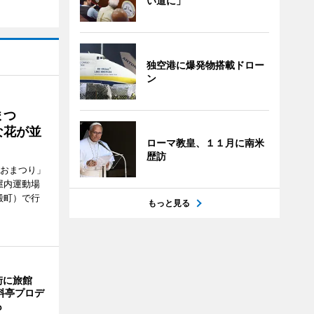
い道に」
独空港に爆発物搭載ドロー
ン
まつ
な花が並
ローマ教皇、１１月に南米
歴訪
がおまつり」
屋内運動場
殿町）で行
もっと見る
街に旅館
料亭プロデ
も