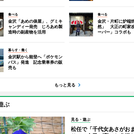
食べる
食べる
金沢「あめの俵屋」、グミキ
金沢・片町に炉端
ャンディー発売 じろあめ製
然」 大正の町家
造時の副産物を活用
ーバー」コラボも
暮らす・働く
金沢駅から能登へ「ポケモン
バス」発進 記念乗車券の販
売も
もっと見る
遊ぶ
見る・遊ぶ
松任で「千代女あさがお