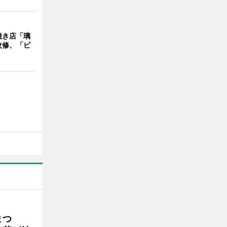
焼き店「璃
改修、「ビ
まつ