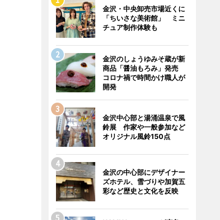
金沢・中央卸売市場近くに
「ちいさな美術館」 ミニ
チュア制作体験も
金沢のしょうゆみそ蔵が新
商品「醤油もろみ」発売
コロナ禍で時間かけ職人が
開発
金沢中心部と湯涌温泉で風
鈴展 作家や一般参加など
オリジナル風鈴150点
金沢の中心部にデザイナー
ズホテル、雪づりや加賀五
彩など歴史と文化を反映