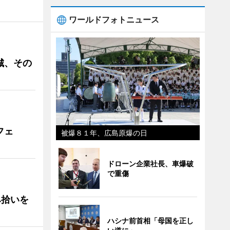
ワールドフォトニュース
城、その
フェ
被爆８１年、広島原爆の日
ドローン企業社長、車爆破
で重傷
み拾いを
ハシナ前首相「母国を正し