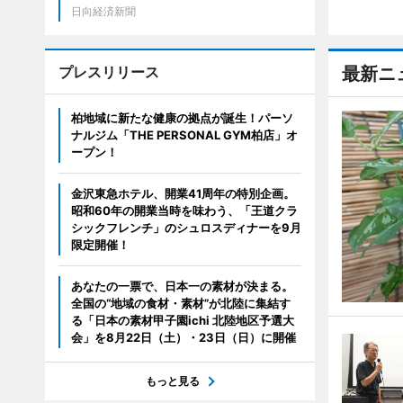
日向経済新聞
プレスリリース
最新ニ
柏地域に新たな健康の拠点が誕生！パーソ
ナルジム「THE PERSONAL GYM柏店」オ
ープン！
金沢東急ホテル、開業41周年の特別企画。
昭和60年の開業当時を味わう、「王道クラ
シックフレンチ」のシュロスディナーを9月
限定開催！
あなたの一票で、日本一の素材が決まる。
全国の“地域の食材・素材”が北陸に集結す
る「日本の素材甲子園ichi 北陸地区予選大
会」を8月22日（土）・23日（日）に開催
もっと見る