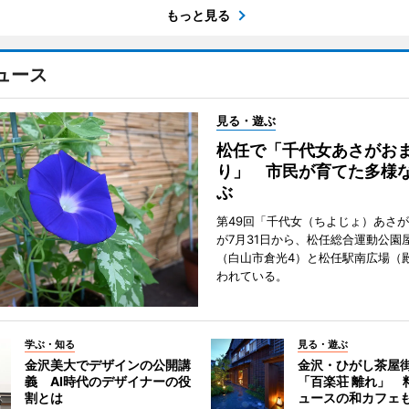
もっと見る
ュース
見る・遊ぶ
松任で「千代女あさがお
り」 市民が育てた多様
ぶ
第49回「千代女（ちよじょ）あさ
が7月31日から、松任総合運動公園
（白山市倉光4）と松任駅南広場（
われている。
学ぶ・知る
見る・遊ぶ
金沢美大でデザインの公開講
金沢・ひがし茶屋
義 AI時代のデザイナーの役
「百楽荘 離れ」 
割とは
ュースの和カフェ