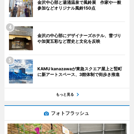
金沢中心部と湯涌温泉で風鈴展 作家や一般
参加などオリジナル風鈴150点
金沢の中心部にデザイナーズホテル、雪づり
や加賀五彩など歴史と文化を反映
KAMU kanazawaが東急スクエア屋上と竪町
に新アートスペース、3館体制で街歩き推進
もっと見る
フォトフラッシュ