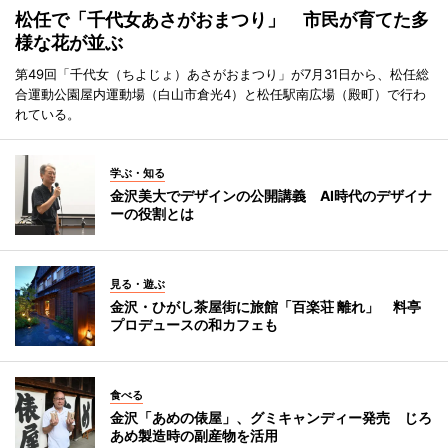
松任で「千代女あさがおまつり」 市民が育てた多
様な花が並ぶ
第49回「千代女（ちよじょ）あさがおまつり」が7月31日から、松任総
合運動公園屋内運動場（白山市倉光4）と松任駅南広場（殿町）で行わ
れている。
学ぶ・知る
金沢美大でデザインの公開講義 AI時代のデザイナ
ーの役割とは
見る・遊ぶ
金沢・ひがし茶屋街に旅館「百楽荘 離れ」 料亭
プロデュースの和カフェも
食べる
金沢「あめの俵屋」、グミキャンディー発売 じろ
あめ製造時の副産物を活用