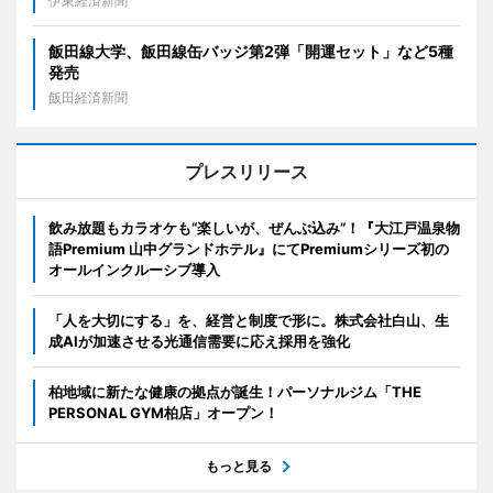
伊東経済新聞
飯田線大学、飯田線缶バッジ第2弾「開運セット」など5種
発売
飯田経済新聞
プレスリリース
飲み放題もカラオケも“楽しいが、ぜんぶ込み”！『大江戸温泉物
語Premium 山中グランドホテル』にてPremiumシリーズ初の
オールインクルーシブ導入
「人を大切にする」を、経営と制度で形に。株式会社白山、生
成AIが加速させる光通信需要に応え採用を強化
柏地域に新たな健康の拠点が誕生！パーソナルジム「THE
PERSONAL GYM柏店」オープン！
もっと見る