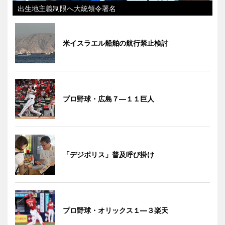
出生地主義制限へ大統領令署名
米イスラエル船舶の航行禁止検討
プロ野球・広島７―１１巨人
「デジポリス」普及呼び掛け
プロ野球・オリックス１―３楽天