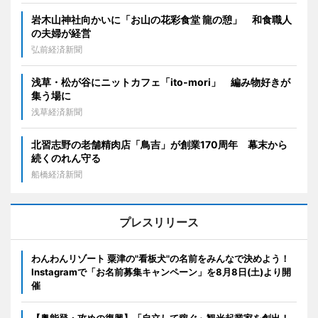
岩木山神社向かいに「お山の花彩食堂 龍の憩」 和食職人
の夫婦が経営
弘前経済新聞
浅草・松が谷にニットカフェ「ito-mori」 編み物好きが
集う場に
浅草経済新聞
北習志野の老舗精肉店「鳥吉」が創業170周年 幕末から
続くのれん守る
船橋経済新聞
プレスリリース
わんわんリゾート 粟津の"看板犬"の名前をみんなで決めよう！
Instagramで「お名前募集キャンペーン」を8月8日(土)より開
催
【奥能登・攻めの復興】「自立して稼ぐ」観光起業家を創出！