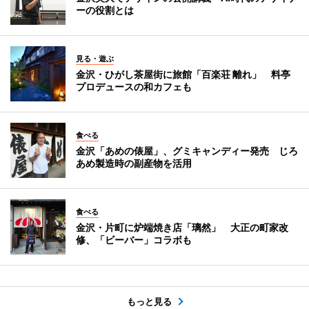
ーの役割とは
見る・遊ぶ
金沢・ひがし茶屋街に旅館「百楽荘 離れ」 料亭
プロデュースの和カフェも
食べる
金沢「あめの俵屋」、グミキャンディー発売 じろ
あめ製造時の副産物を活用
食べる
金沢・片町に炉端焼き店「璃然」 大正の町家改
修、「ビーバー」コラボも
もっと見る