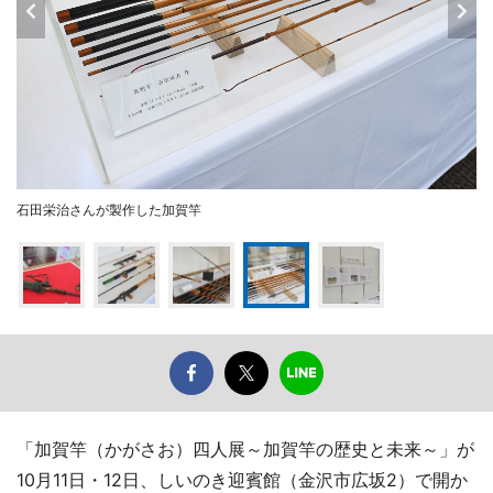
石田栄治さんが製作した加賀竿
「加賀竿（かがさお）四人展～加賀竿の歴史と未来～」が
10月11日・12日、しいのき迎賓館（金沢市広坂2）で開か