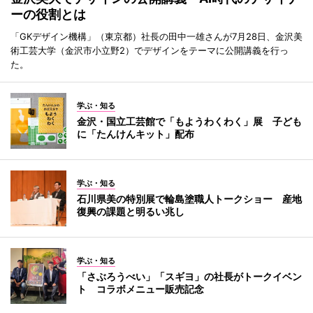
ーの役割とは
「GKデザイン機構」（東京都）社長の田中一雄さんが7月28日、金沢美
術工芸大学（金沢市小立野2）でデザインをテーマに公開講義を行っ
た。
学ぶ・知る
金沢・国立工芸館で「もようわくわく」展 子ども
に「たんけんキット」配布
学ぶ・知る
石川県美の特別展で輪島塗職人トークショー 産地
復興の課題と明るい兆し
学ぶ・知る
「さぶろうべい」「スギヨ」の社長がトークイベン
ト コラボメニュー販売記念