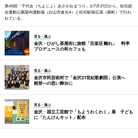
第49回「千代女（ちよじょ）あさがおまつり」が7月31日から、松任総
合運動公園屋内運動場（白山市倉光4）と松任駅南広場（殿町）で行わ
れている。
見る・遊ぶ
金沢・ひがし茶屋街に旅館「百楽荘 離れ」 料亭
プロデュースの和カフェも
見る・遊ぶ
金沢市民芸術村で「金沢21世紀歌劇団」公演へ
能登への思い舞台に
見る・遊ぶ
金沢・国立工芸館で「もようわくわく」展 子ども
に「たんけんキット」配布