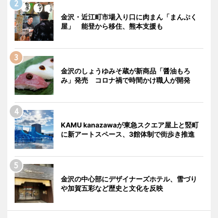
金沢・近江町市場入り口に肉まん「まんぷく
屋」 能登から移住、熊本支援も
金沢のしょうゆみそ蔵が新商品「醤油もろ
み」発売 コロナ禍で時間かけ職人が開発
KAMU kanazawaが東急スクエア屋上と竪町
に新アートスペース、3館体制で街歩き推進
金沢の中心部にデザイナーズホテル、雪づり
や加賀五彩など歴史と文化を反映