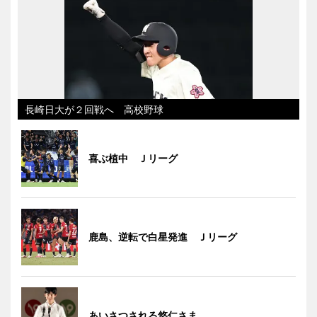
長崎日大が２回戦へ 高校野球
喜ぶ植中 Ｊリーグ
鹿島、逆転で白星発進 Ｊリーグ
あいさつされる悠仁さま