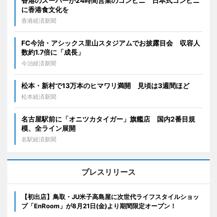
香港のスーパーが24時間営業のコンビニ 日本式コンビニ
に香港食文化を
香港経済新聞
FC今治・アシックス里山スタジアムでお披露目会 収容人
数約1.7倍に「成長」
今治経済新聞
松本・新村で13万本のヒマワリ満開 見頃は3週間ほど
松本経済新聞
名古屋駅前に「オニツカタイガー」旗艦店 国内2番目規
模、全ライン展開
名駅経済新聞
プレスリリース
【初出店】鳥取・JU米子高島屋に次世代ライフスタイルショッ
プ「EnRoom」が8月21日(金)より期間限定オープン！