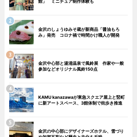
館」 ミニチュア制作体験も
金沢のしょうゆみそ蔵が新商品「醤油もろ
み」発売 コロナ禍で時間かけ職人が開発
金沢中心部と湯涌温泉で風鈴展 作家や一般
参加などオリジナル風鈴150点
KAMU kanazawaが東急スクエア屋上と竪町
に新アートスペース、3館体制で街歩き推進
金沢の中心部にデザイナーズホテル、雪づり
や加賀五彩など歴史と文化を反映