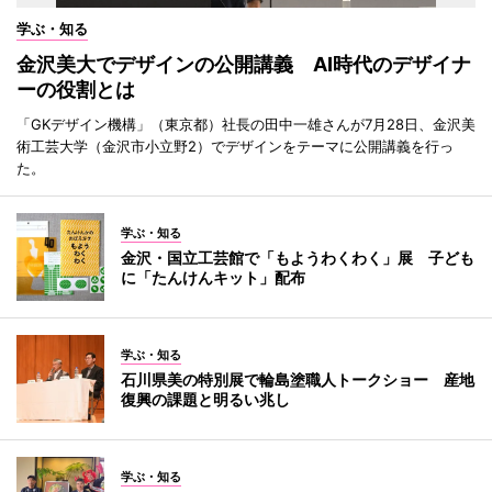
学ぶ・知る
金沢美大でデザインの公開講義 AI時代のデザイナ
ーの役割とは
「GKデザイン機構」（東京都）社長の田中一雄さんが7月28日、金沢美
術工芸大学（金沢市小立野2）でデザインをテーマに公開講義を行っ
た。
学ぶ・知る
金沢・国立工芸館で「もようわくわく」展 子ども
に「たんけんキット」配布
学ぶ・知る
石川県美の特別展で輪島塗職人トークショー 産地
復興の課題と明るい兆し
学ぶ・知る