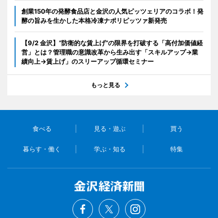
創業150年の発酵食品店と金沢の人気ピッツェリアのコラボ！発
酵の旨みを生かした本格冷凍ナポリピッツァ新発売
【9/2 金沢】“防衛的な賃上げ”の限界を打破する「高付加価値経
営」とは？管理職の意識改革から生み出す「スキルアップ→業
績向上→賃上げ」のスリーアップ循環セミナー
もっと見る
食べる
見る・遊ぶ
買う
暮らす・働く
学ぶ・知る
特集