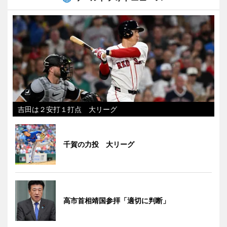
吉田は２安打１打点 大リーグ
千賀の力投 大リーグ
高市首相靖国参拝「適切に判断」