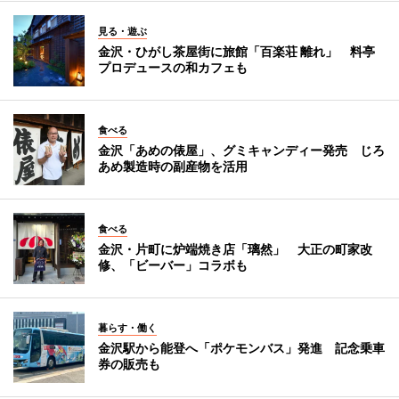
見る・遊ぶ
金沢・ひがし茶屋街に旅館「百楽荘 離れ」 料亭
プロデュースの和カフェも
食べる
金沢「あめの俵屋」、グミキャンディー発売 じろ
あめ製造時の副産物を活用
食べる
金沢・片町に炉端焼き店「璃然」 大正の町家改
修、「ビーバー」コラボも
暮らす・働く
金沢駅から能登へ「ポケモンバス」発進 記念乗車
券の販売も