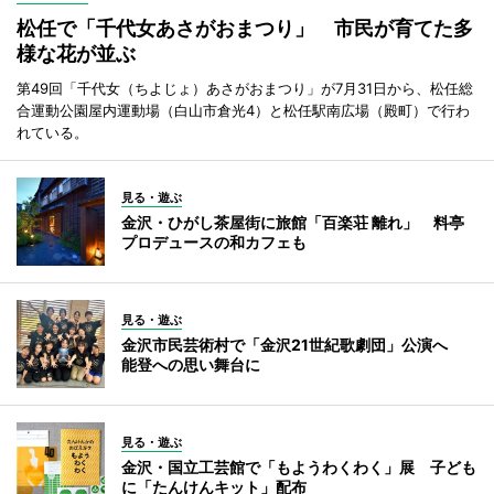
松任で「千代女あさがおまつり」 市民が育てた多
様な花が並ぶ
第49回「千代女（ちよじょ）あさがおまつり」が7月31日から、松任総
合運動公園屋内運動場（白山市倉光4）と松任駅南広場（殿町）で行わ
れている。
見る・遊ぶ
金沢・ひがし茶屋街に旅館「百楽荘 離れ」 料亭
プロデュースの和カフェも
見る・遊ぶ
金沢市民芸術村で「金沢21世紀歌劇団」公演へ
能登への思い舞台に
見る・遊ぶ
金沢・国立工芸館で「もようわくわく」展 子ども
に「たんけんキット」配布