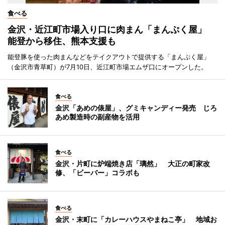
食べる
金沢・近江町市場入り口に肉まん「まんぷく屋」
能登から移住、熊本支援も
能登豚を使った肉まんなどをテイクアウトで提供する「まんぷく屋」
（金沢市青草町）が7月10日、近江町市場エムザ口にオープンした。
食べる
金沢「あめの俵屋」、グミキャンディー発売 じろ
あめ製造時の副産物を活用
食べる
金沢・片町に炉端焼き店「璃然」 大正の町家改
修、「ビーバー」コラボも
食べる
金沢・末町に「カレーハウスやまねこ亭」 地域お