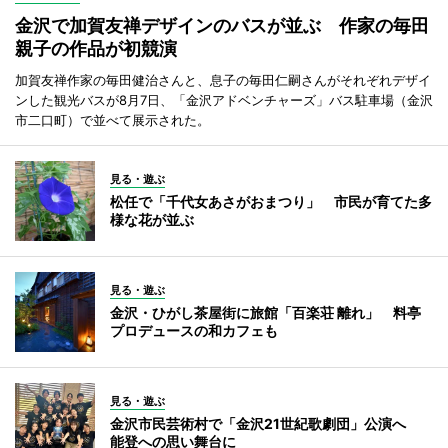
金沢で加賀友禅デザインのバスが並ぶ 作家の毎田
親子の作品が初競演
加賀友禅作家の毎田健治さんと、息子の毎田仁嗣さんがそれぞれデザイ
ンした観光バスが8月7日、「金沢アドベンチャーズ」バス駐車場（金沢
市二口町）で並べて展示された。
見る・遊ぶ
松任で「千代女あさがおまつり」 市民が育てた多
様な花が並ぶ
見る・遊ぶ
金沢・ひがし茶屋街に旅館「百楽荘 離れ」 料亭
プロデュースの和カフェも
見る・遊ぶ
金沢市民芸術村で「金沢21世紀歌劇団」公演へ
能登への思い舞台に