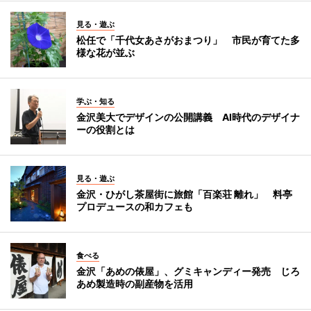
見る・遊ぶ
松任で「千代女あさがおまつり」 市民が育てた多
様な花が並ぶ
学ぶ・知る
金沢美大でデザインの公開講義 AI時代のデザイナ
ーの役割とは
見る・遊ぶ
金沢・ひがし茶屋街に旅館「百楽荘 離れ」 料亭
プロデュースの和カフェも
食べる
金沢「あめの俵屋」、グミキャンディー発売 じろ
あめ製造時の副産物を活用