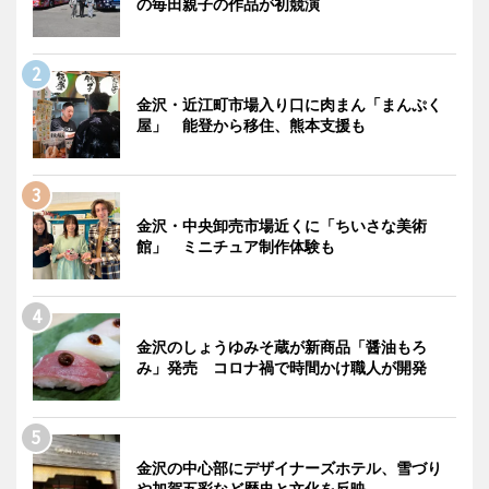
の毎田親子の作品が初競演
金沢・近江町市場入り口に肉まん「まんぷく
屋」 能登から移住、熊本支援も
金沢・中央卸売市場近くに「ちいさな美術
館」 ミニチュア制作体験も
金沢のしょうゆみそ蔵が新商品「醤油もろ
み」発売 コロナ禍で時間かけ職人が開発
金沢の中心部にデザイナーズホテル、雪づり
や加賀五彩など歴史と文化を反映