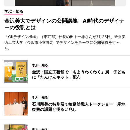
学ぶ・知る
金沢美大でデザインの公開講義 AI時代のデザイナ
ーの役割とは
「GKデザイン機構」（東京都）社長の田中一雄さんが7月28日、金沢美
術工芸大学（金沢市小立野2）でデザインをテーマに公開講義を行っ
た。
学ぶ・知る
金沢・国立工芸館で「もようわくわく」展 子ども
に「たんけんキット」配布
学ぶ・知る
石川県美の特別展で輪島塗職人トークショー 産地
復興の課題と明るい兆し
学ぶ・知る