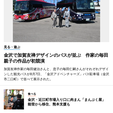
見る・遊ぶ
金沢で加賀友禅デザインのバスが並ぶ 作家の毎田
親子の作品が初競演
加賀友禅作家の毎田健治さんと、息子の毎田仁嗣さんがそれぞれデザイ
ンした観光バスが8月7日、「金沢アドベンチャーズ」バス駐車場（金沢
市二口町）で並べて展示された。
食べる
金沢・近江町市場入り口に肉まん「まんぷく屋」
能登から移住、熊本支援も