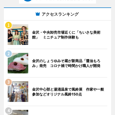
アクセスランキング
金沢・中央卸売市場近くに「ちいさな美術
館」 ミニチュア制作体験も
金沢のしょうゆみそ蔵が新商品「醤油もろ
み」発売 コロナ禍で時間かけ職人が開発
金沢中心部と湯涌温泉で風鈴展 作家や一般
参加などオリジナル風鈴150点