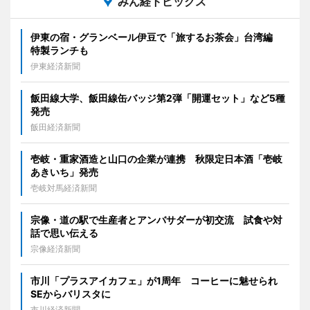
みん経トピックス
伊東の宿・グランベール伊豆で「旅するお茶会」台湾編
特製ランチも
伊東経済新聞
飯田線大学、飯田線缶バッジ第2弾「開運セット」など5種
発売
飯田経済新聞
壱岐・重家酒造と山口の企業が連携 秋限定日本酒「壱岐
あきいち」発売
壱岐対馬経済新聞
宗像・道の駅で生産者とアンバサダーが初交流 試食や対
話で思い伝える
宗像経済新聞
市川「プラスアイカフェ」が1周年 コーヒーに魅せられ
SEからバリスタに
市川経済新聞