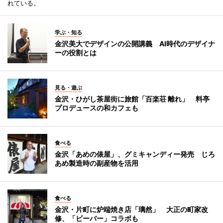
れている。
学ぶ・知る
金沢美大でデザインの公開講義 AI時代のデザイナ
ーの役割とは
見る・遊ぶ
金沢・ひがし茶屋街に旅館「百楽荘 離れ」 料亭
プロデュースの和カフェも
食べる
金沢「あめの俵屋」、グミキャンディー発売 じろ
あめ製造時の副産物を活用
食べる
金沢・片町に炉端焼き店「璃然」 大正の町家改
修、「ビーバー」コラボも