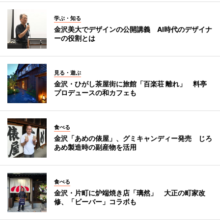
学ぶ・知る
金沢美大でデザインの公開講義 AI時代のデザイナ
ーの役割とは
見る・遊ぶ
金沢・ひがし茶屋街に旅館「百楽荘 離れ」 料亭
プロデュースの和カフェも
食べる
金沢「あめの俵屋」、グミキャンディー発売 じろ
あめ製造時の副産物を活用
食べる
金沢・片町に炉端焼き店「璃然」 大正の町家改
修、「ビーバー」コラボも