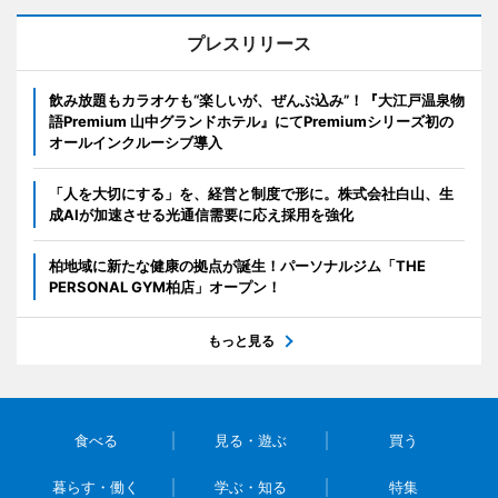
プレスリリース
飲み放題もカラオケも“楽しいが、ぜんぶ込み”！『大江戸温泉物
語Premium 山中グランドホテル』にてPremiumシリーズ初の
オールインクルーシブ導入
「人を大切にする」を、経営と制度で形に。株式会社白山、生
成AIが加速させる光通信需要に応え採用を強化
柏地域に新たな健康の拠点が誕生！パーソナルジム「THE
PERSONAL GYM柏店」オープン！
もっと見る
食べる
見る・遊ぶ
買う
暮らす・働く
学ぶ・知る
特集