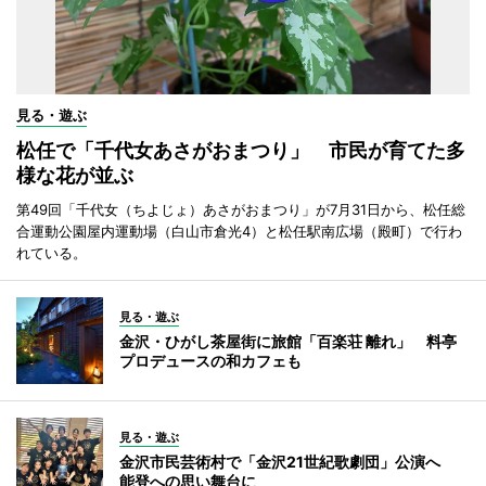
見る・遊ぶ
松任で「千代女あさがおまつり」 市民が育てた多
様な花が並ぶ
第49回「千代女（ちよじょ）あさがおまつり」が7月31日から、松任総
合運動公園屋内運動場（白山市倉光4）と松任駅南広場（殿町）で行わ
れている。
見る・遊ぶ
金沢・ひがし茶屋街に旅館「百楽荘 離れ」 料亭
プロデュースの和カフェも
見る・遊ぶ
金沢市民芸術村で「金沢21世紀歌劇団」公演へ
能登への思い舞台に