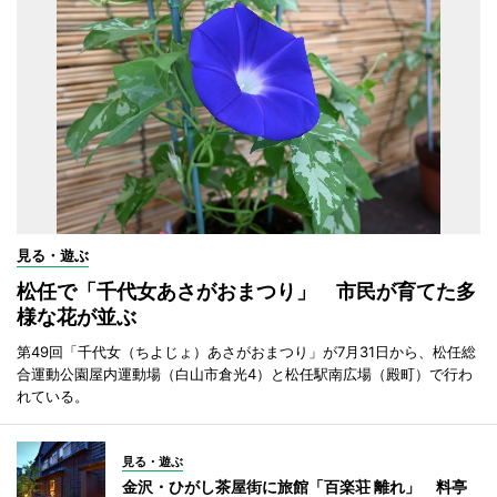
見る・遊ぶ
松任で「千代女あさがおまつり」 市民が育てた多
様な花が並ぶ
第49回「千代女（ちよじょ）あさがおまつり」が7月31日から、松任総
合運動公園屋内運動場（白山市倉光4）と松任駅南広場（殿町）で行わ
れている。
見る・遊ぶ
金沢・ひがし茶屋街に旅館「百楽荘 離れ」 料亭