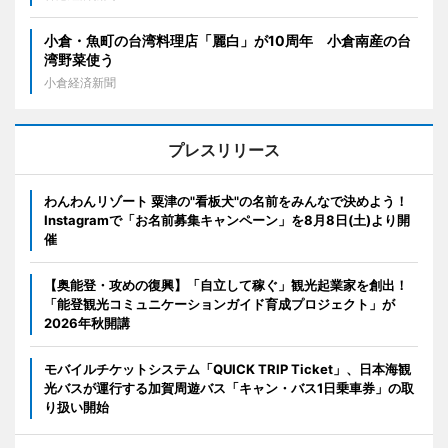
小倉・魚町の台湾料理店「麗白」が10周年 小倉南産の台
湾野菜使う
小倉経済新聞
プレスリリース
わんわんリゾート 粟津の"看板犬"の名前をみんなで決めよう！
Instagramで「お名前募集キャンペーン」を8月8日(土)より開
催
【奥能登・攻めの復興】「自立して稼ぐ」観光起業家を創出！
「能登観光コミュニケーションガイド育成プロジェクト」が
2026年秋開講
モバイルチケットシステム「QUICK TRIP Ticket」、日本海観
光バスが運行する加賀周遊バス「キャン・バス1日乗車券」の取
り扱い開始