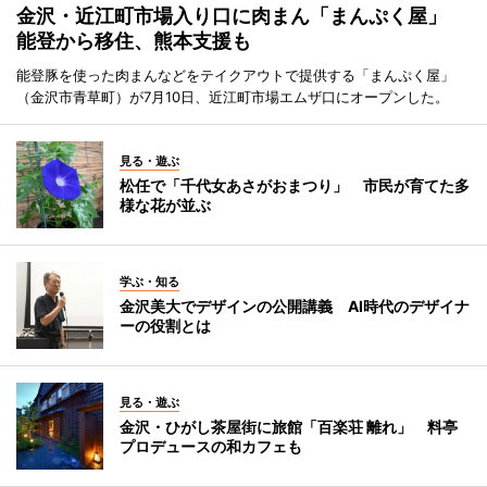
金沢・近江町市場入り口に肉まん「まんぷく屋」
能登から移住、熊本支援も
能登豚を使った肉まんなどをテイクアウトで提供する「まんぷく屋」
（金沢市青草町）が7月10日、近江町市場エムザ口にオープンした。
見る・遊ぶ
松任で「千代女あさがおまつり」 市民が育てた多
様な花が並ぶ
学ぶ・知る
金沢美大でデザインの公開講義 AI時代のデザイナ
ーの役割とは
見る・遊ぶ
金沢・ひがし茶屋街に旅館「百楽荘 離れ」 料亭
プロデュースの和カフェも