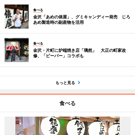
食べる
金沢「あめの俵屋」、グミキャンディー発売 じろ
あめ製造時の副産物を活用
食べる
金沢・片町に炉端焼き店「璃然」 大正の町家改
修、「ビーバー」コラボも
もっと見る
食べる