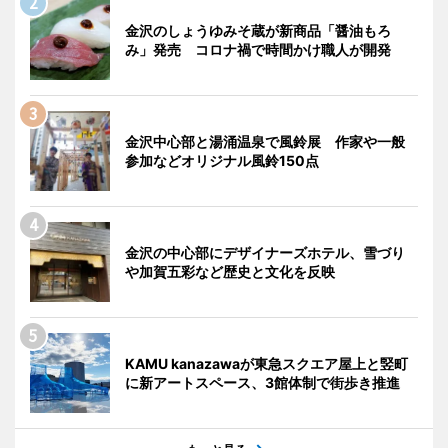
金沢のしょうゆみそ蔵が新商品「醤油もろ
み」発売 コロナ禍で時間かけ職人が開発
金沢中心部と湯涌温泉で風鈴展 作家や一般
参加などオリジナル風鈴150点
金沢の中心部にデザイナーズホテル、雪づり
や加賀五彩など歴史と文化を反映
KAMU kanazawaが東急スクエア屋上と竪町
に新アートスペース、3館体制で街歩き推進