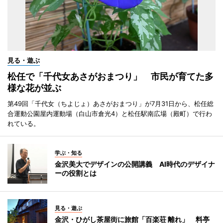
見る・遊ぶ
松任で「千代女あさがおまつり」 市民が育てた多
様な花が並ぶ
第49回「千代女（ちよじょ）あさがおまつり」が7月31日から、松任総
合運動公園屋内運動場（白山市倉光4）と松任駅南広場（殿町）で行わ
れている。
学ぶ・知る
金沢美大でデザインの公開講義 AI時代のデザイナ
ーの役割とは
見る・遊ぶ
金沢・ひがし茶屋街に旅館「百楽荘 離れ」 料亭