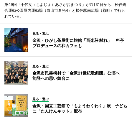
第49回「千代女（ちよじょ）あさがおまつり」が7月31日から、松任総
合運動公園屋内運動場（白山市倉光4）と松任駅南広場（殿町）で行わ
れている。
見る・遊ぶ
金沢・ひがし茶屋街に旅館「百楽荘 離れ」 料亭
プロデュースの和カフェも
見る・遊ぶ
金沢市民芸術村で「金沢21世紀歌劇団」公演へ
能登への思い舞台に
見る・遊ぶ
金沢・国立工芸館で「もようわくわく」展 子ども
に「たんけんキット」配布