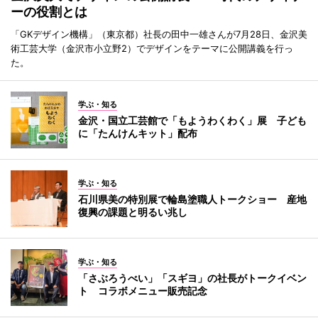
ーの役割とは
「GKデザイン機構」（東京都）社長の田中一雄さんが7月28日、金沢美
術工芸大学（金沢市小立野2）でデザインをテーマに公開講義を行っ
た。
学ぶ・知る
金沢・国立工芸館で「もようわくわく」展 子ども
に「たんけんキット」配布
学ぶ・知る
石川県美の特別展で輪島塗職人トークショー 産地
復興の課題と明るい兆し
学ぶ・知る
「さぶろうべい」「スギヨ」の社長がトークイベン
ト コラボメニュー販売記念