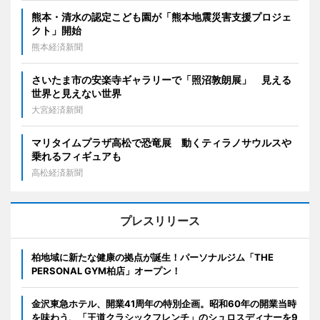
熊本・清水の認定こども園が「熊本地震災害支援プロジェ
クト」開始
熊本経済新聞
さいたま市の安楽寺ギャラリーで「照沼敦朗展」 見える
世界と見えない世界
大宮経済新聞
マリタイムプラザ高松で恐竜展 動くティラノサウルスや
乗れるフィギュアも
高松経済新聞
プレスリリース
柏地域に新たな健康の拠点が誕生！パーソナルジム「THE
PERSONAL GYM柏店」オープン！
金沢東急ホテル、開業41周年の特別企画。昭和60年の開業当時
を味わう、「王道クラシックフレンチ」のシュロスディナーを9