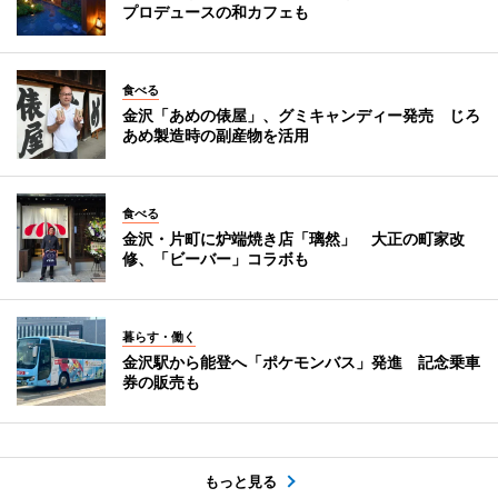
プロデュースの和カフェも
食べる
金沢「あめの俵屋」、グミキャンディー発売 じろ
あめ製造時の副産物を活用
食べる
金沢・片町に炉端焼き店「璃然」 大正の町家改
修、「ビーバー」コラボも
暮らす・働く
金沢駅から能登へ「ポケモンバス」発進 記念乗車
券の販売も
もっと見る