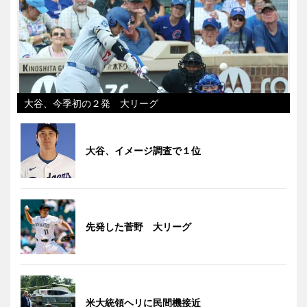
大谷、今季初の２発 大リーグ
大谷、イメージ調査で１位
先発した菅野 大リーグ
米大統領ヘリに民間機接近