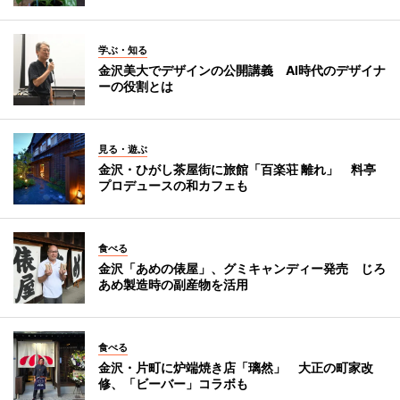
学ぶ・知る
金沢美大でデザインの公開講義 AI時代のデザイナ
ーの役割とは
見る・遊ぶ
金沢・ひがし茶屋街に旅館「百楽荘 離れ」 料亭
プロデュースの和カフェも
食べる
金沢「あめの俵屋」、グミキャンディー発売 じろ
あめ製造時の副産物を活用
食べる
金沢・片町に炉端焼き店「璃然」 大正の町家改
修、「ビーバー」コラボも