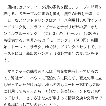
店内にはアンティーク調の家具を配し、テーブル15席を
設ける。各テーブルに電源を備え、無料Wi-Fiを完備。コ
ーヒーなどソフトドリンクはスペース利用料500円でフリ
ードリンク制。クラフトビールとナポリピザの店「オリエ
ンタルブルーイング」（東山3）の「ビール」（500円）
も提供する。10月からは「モーニング」（500円）も開
始。トースト、サラダ、ゆで卵、ドリンクのセットで、ト
ーストには「新出製パン所」（浅野本町）の食パンを使
う。
マネジャーの磯貝綾さんは「観光案内も行っているの
で、弊社ゲストハウスに宿泊の方に限らず、観光の際に立
ち寄っていただければ。地元の方もコーヒー1杯でも気軽
に利用してもらえたら」と話す。英会話イベントなども行
っており、「さまざまな人が集まって情報交換や交流がで
きる場にもしていきたい」とも。