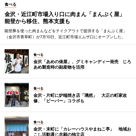
食べる
金沢・近江町市場入り口に肉まん「まんぷく屋」
能登から移住、熊本支援も
能登豚を使った肉まんなどをテイクアウトで提供する「まんぷく屋」
（金沢市青草町）が7月10日、近江町市場エムザ口にオープンした。
食べる
金沢「あめの俵屋」、グミキャンディー発売 じろ
あめ製造時の副産物を活用
食べる
金沢・片町に炉端焼き店「璃然」 大正の町家改
修、「ビーバー」コラボも
食べる
金沢・末町に「カレーハウスやまねこ亭」 地域お
こし活動通じ念願の独立店