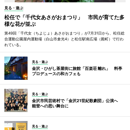
見る・遊ぶ
松任で「千代女あさがおまつり」 市民が育てた多
様な花が並ぶ
第49回「千代女（ちよじょ）あさがおまつり」が7月31日から、松任総
合運動公園屋内運動場（白山市倉光4）と松任駅南広場（殿町）で行わ
れている。
見る・遊ぶ
金沢・ひがし茶屋街に旅館「百楽荘 離れ」 料亭
プロデュースの和カフェも
見る・遊ぶ
金沢市民芸術村で「金沢21世紀歌劇団」公演へ
能登への思い舞台に
見る・遊ぶ