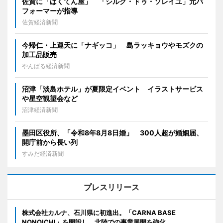
佐賀に「ばくてん屋」 「シルク・ドゥ・ソレイユ」元パ
フォーマーが指導
佐賀経済新聞
今帰仁・上運天に「ナギッコ」 島ラッキョウやモズクの
加工品販売
やんばる経済新聞
沼津「淡島ホテル」が夏限定イベント イラストサービス
や星空観望会など
沼津経済新聞
墨田区役所、「令和8年8月8日婚」 300人超が婚姻届、
開庁前から長い列
すみだ経済新聞
プレスリリース
株式会社カルナ、石川県に初進出。「CARNA BASE
NONOICHI」を開設し、北陸での事業展開を強化