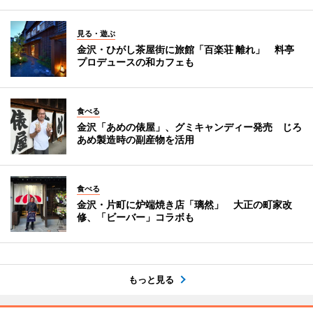
見る・遊ぶ
金沢・ひがし茶屋街に旅館「百楽荘 離れ」 料亭
プロデュースの和カフェも
食べる
金沢「あめの俵屋」、グミキャンディー発売 じろ
あめ製造時の副産物を活用
食べる
金沢・片町に炉端焼き店「璃然」 大正の町家改
修、「ビーバー」コラボも
もっと見る