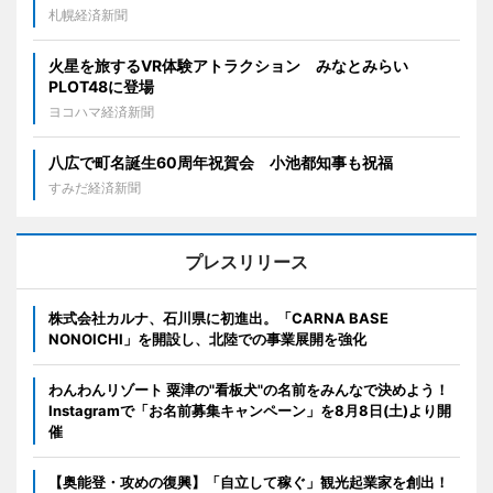
札幌経済新聞
火星を旅するVR体験アトラクション みなとみらい
PLOT48に登場
ヨコハマ経済新聞
八広で町名誕生60周年祝賀会 小池都知事も祝福
すみだ経済新聞
プレスリリース
株式会社カルナ、石川県に初進出。「CARNA BASE
NONOICHI」を開設し、北陸での事業展開を強化
わんわんリゾート 粟津の"看板犬"の名前をみんなで決めよう！
Instagramで「お名前募集キャンペーン」を8月8日(土)より開
催
【奥能登・攻めの復興】「自立して稼ぐ」観光起業家を創出！