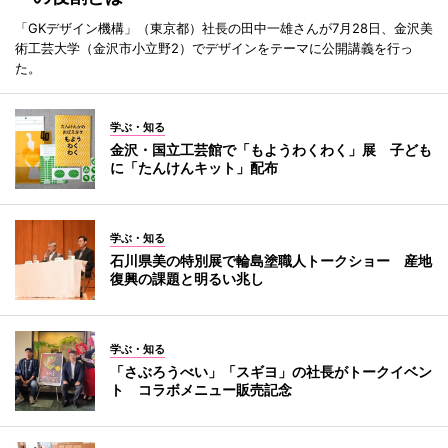
「GKデザイン機構」（東京都）社長の田中一雄さんが7月28日、金沢美
術工芸大学（金沢市小立野2）でデザインをテーマに公開講義を行っ
た。
学ぶ・知る
金沢・国立工芸館で「もようわくわく」展 子ども
に「たんけんキット」配布
学ぶ・知る
石川県美の特別展で輪島塗職人トークショー 産地
復興の課題と明るい兆し
学ぶ・知る
「さぶろうべい」「スギヨ」の社長がトークイベン
ト コラボメニュー販売記念