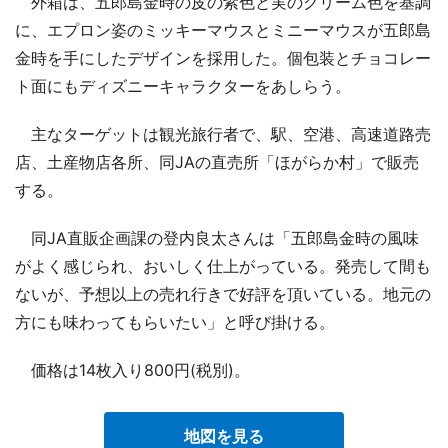
外箱は、五郎島金時の皮の紫色と実のクリーム色を基調
に、エプロン姿のミッキーマウスとミニーマウスが五郎島
金時を手にしたデザインを採用した。個包装とチョコレー
ト面にもディズニーキャラクターをあしらう。
主なターゲットは観光旅行者で、駅、空港、高速道路売
店、土産物店各所、同JAの直売所「ほがらか村」で販売
する。
同JA直販企画課の登内良太さんは「五郎島金時の風味
がよく感じられ、おいしく仕上がっている。発売して間も
ないが、予想以上の売れ行きで好評を頂いている。地元の
方にも味わってもらいたい」と呼び掛ける。
価格は14枚入り800円(税別)。
地図を見る