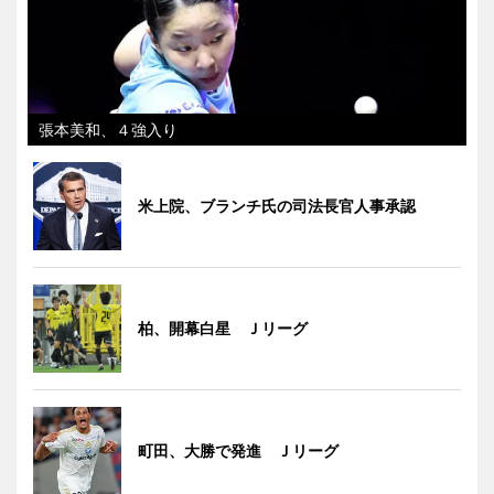
張本美和、４強入り
米上院、ブランチ氏の司法長官人事承認
柏、開幕白星 Ｊリーグ
町田、大勝で発進 Ｊリーグ