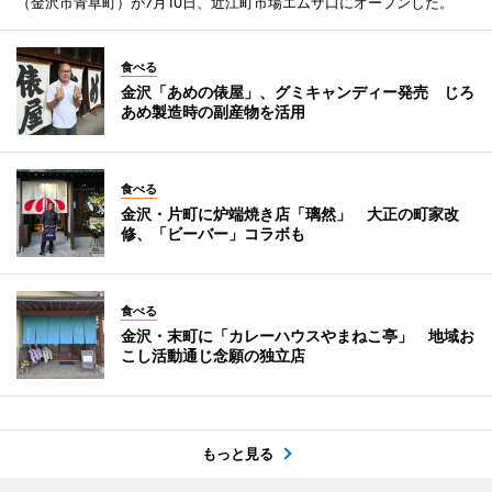
（金沢市青草町）が7月10日、近江町市場エムザ口にオープンした。
食べる
金沢「あめの俵屋」、グミキャンディー発売 じろ
あめ製造時の副産物を活用
食べる
金沢・片町に炉端焼き店「璃然」 大正の町家改
修、「ビーバー」コラボも
食べる
金沢・末町に「カレーハウスやまねこ亭」 地域お
こし活動通じ念願の独立店
もっと見る