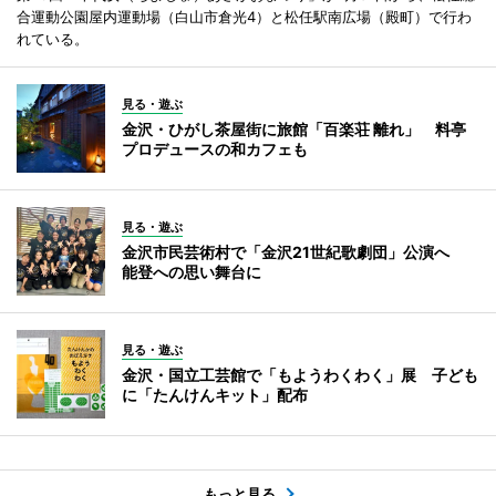
合運動公園屋内運動場（白山市倉光4）と松任駅南広場（殿町）で行わ
れている。
見る・遊ぶ
金沢・ひがし茶屋街に旅館「百楽荘 離れ」 料亭
プロデュースの和カフェも
見る・遊ぶ
金沢市民芸術村で「金沢21世紀歌劇団」公演へ
能登への思い舞台に
見る・遊ぶ
金沢・国立工芸館で「もようわくわく」展 子ども
に「たんけんキット」配布
もっと見る