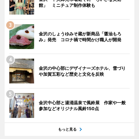
館」 ミニチュア制作体験も
金沢のしょうゆみそ蔵が新商品「醤油もろ
み」発売 コロナ禍で時間かけ職人が開発
金沢の中心部にデザイナーズホテル、雪づり
や加賀五彩など歴史と文化を反映
金沢中心部と湯涌温泉で風鈴展 作家や一般
参加などオリジナル風鈴150点
もっと見る