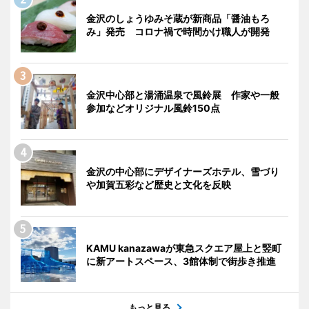
金沢のしょうゆみそ蔵が新商品「醤油もろ
み」発売 コロナ禍で時間かけ職人が開発
金沢中心部と湯涌温泉で風鈴展 作家や一般
参加などオリジナル風鈴150点
金沢の中心部にデザイナーズホテル、雪づり
や加賀五彩など歴史と文化を反映
KAMU kanazawaが東急スクエア屋上と竪町
に新アートスペース、3館体制で街歩き推進
もっと見る