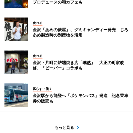
プロデュースの和カフェも
食べる
金沢「あめの俵屋」、グミキャンディー発売 じろ
あめ製造時の副産物を活用
食べる
金沢・片町に炉端焼き店「璃然」 大正の町家改
修、「ビーバー」コラボも
暮らす・働く
金沢駅から能登へ「ポケモンバス」発進 記念乗車
券の販売も
もっと見る