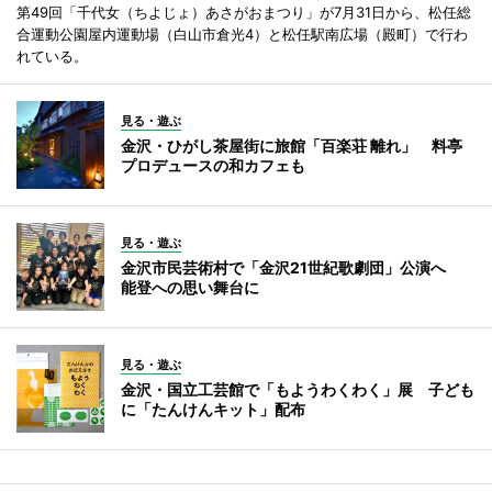
第49回「千代女（ちよじょ）あさがおまつり」が7月31日から、松任総
合運動公園屋内運動場（白山市倉光4）と松任駅南広場（殿町）で行わ
れている。
見る・遊ぶ
金沢・ひがし茶屋街に旅館「百楽荘 離れ」 料亭
プロデュースの和カフェも
見る・遊ぶ
金沢市民芸術村で「金沢21世紀歌劇団」公演へ
能登への思い舞台に
見る・遊ぶ
金沢・国立工芸館で「もようわくわく」展 子ども
に「たんけんキット」配布