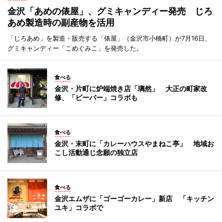
金沢「あめの俵屋」、グミキャンディー発売 じろ
あめ製造時の副産物を活用
「じろあめ」を製造・販売する「俵屋」（金沢市小橋町）が7月16日、
グミキャンディー「こめぐみこ」を発売した。
食べる
金沢・片町に炉端焼き店「璃然」 大正の町家改
修、「ビーバー」コラボも
食べる
金沢・末町に「カレーハウスやまねこ亭」 地域お
こし活動通じ念願の独立店
食べる
金沢エムザに「ゴーゴーカレー」新店 「キッチン
ユキ」コラボで