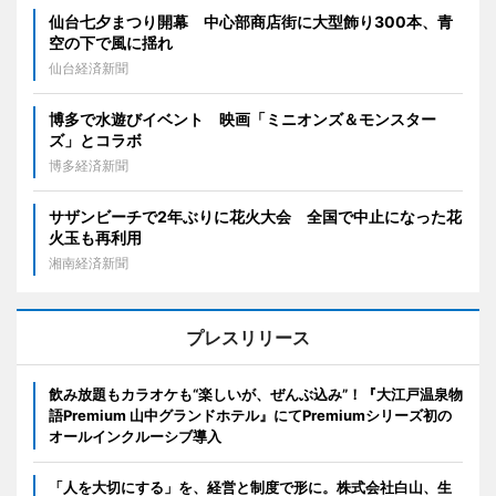
仙台七夕まつり開幕 中心部商店街に大型飾り300本、青
空の下で風に揺れ
仙台経済新聞
博多で水遊びイベント 映画「ミニオンズ＆モンスター
ズ」とコラボ
博多経済新聞
サザンビーチで2年ぶりに花火大会 全国で中止になった花
火玉も再利用
湘南経済新聞
プレスリリース
飲み放題もカラオケも“楽しいが、ぜんぶ込み”！『大江戸温泉物
語Premium 山中グランドホテル』にてPremiumシリーズ初の
オールインクルーシブ導入
「人を大切にする」を、経営と制度で形に。株式会社白山、生