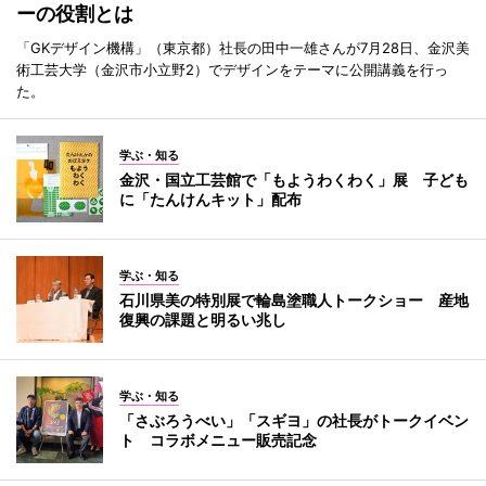
ーの役割とは
「GKデザイン機構」（東京都）社長の田中一雄さんが7月28日、金沢美
術工芸大学（金沢市小立野2）でデザインをテーマに公開講義を行っ
た。
学ぶ・知る
金沢・国立工芸館で「もようわくわく」展 子ども
に「たんけんキット」配布
学ぶ・知る
石川県美の特別展で輪島塗職人トークショー 産地
復興の課題と明るい兆し
学ぶ・知る
「さぶろうべい」「スギヨ」の社長がトークイベン
ト コラボメニュー販売記念