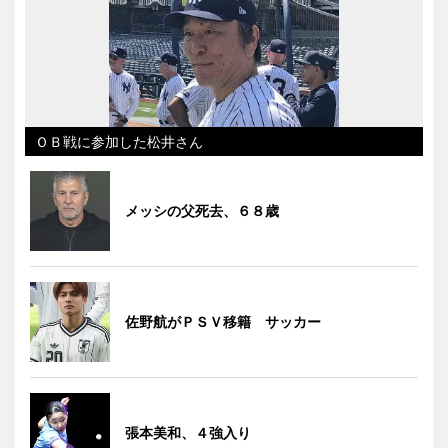
ＯＢ戦に参加した松井さん
メッシの父死去、６８歳
佐野航がＰＳＶ移籍 サッカー
張本美和、４強入り