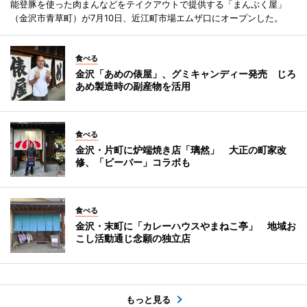
能登豚を使った肉まんなどをテイクアウトで提供する「まんぷく屋」
（金沢市青草町）が7月10日、近江町市場エムザ口にオープンした。
食べる
金沢「あめの俵屋」、グミキャンディー発売 じろ
あめ製造時の副産物を活用
食べる
金沢・片町に炉端焼き店「璃然」 大正の町家改
修、「ビーバー」コラボも
食べる
金沢・末町に「カレーハウスやまねこ亭」 地域お
こし活動通じ念願の独立店
もっと見る