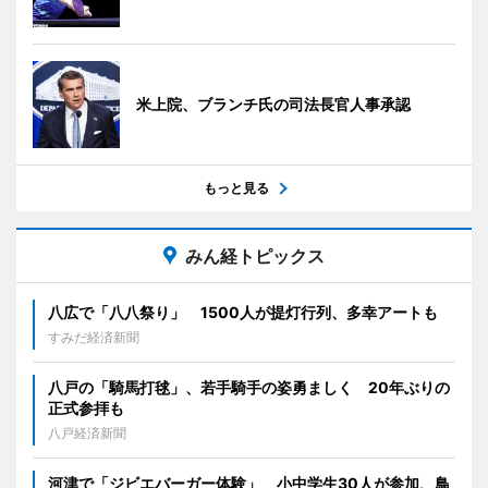
米上院、ブランチ氏の司法長官人事承認
もっと見る
みん経トピックス
八広で「八八祭り」 1500人が提灯行列、多幸アートも
すみだ経済新聞
八戸の「騎馬打毬」、若手騎手の姿勇ましく 20年ぶりの
正式参拝も
八戸経済新聞
河津で「ジビエバーガー体験」 小中学生30人が参加、鳥