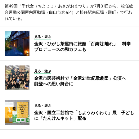
第49回「千代女（ちよじょ）あさがおまつり」が7月31日から、松任総
合運動公園屋内運動場（白山市倉光4）と松任駅南広場（殿町）で行わ
れている。
見る・遊ぶ
金沢・ひがし茶屋街に旅館「百楽荘 離れ」 料亭
プロデュースの和カフェも
見る・遊ぶ
金沢市民芸術村で「金沢21世紀歌劇団」公演へ
能登への思い舞台に
見る・遊ぶ
金沢・国立工芸館で「もようわくわく」展 子ども
に「たんけんキット」配布