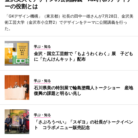
ーの役割とは
「GKデザイン機構」（東京都）社長の田中一雄さんが7月28日、金沢美
術工芸大学（金沢市小立野2）でデザインをテーマに公開講義を行っ
た。
学ぶ・知る
金沢・国立工芸館で「もようわくわく」展 子ども
に「たんけんキット」配布
学ぶ・知る
石川県美の特別展で輪島塗職人トークショー 産地
復興の課題と明るい兆し
学ぶ・知る
「さぶろうべい」「スギヨ」の社長がトークイベン
ト コラボメニュー販売記念