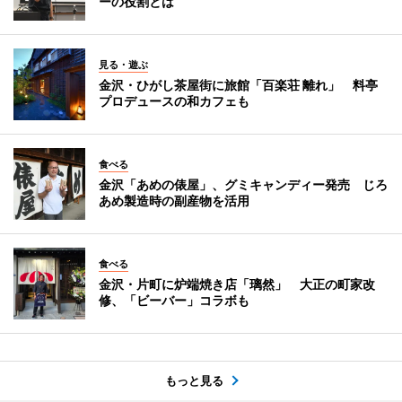
ーの役割とは
見る・遊ぶ
金沢・ひがし茶屋街に旅館「百楽荘 離れ」 料亭
プロデュースの和カフェも
食べる
金沢「あめの俵屋」、グミキャンディー発売 じろ
あめ製造時の副産物を活用
食べる
金沢・片町に炉端焼き店「璃然」 大正の町家改
修、「ビーバー」コラボも
もっと見る