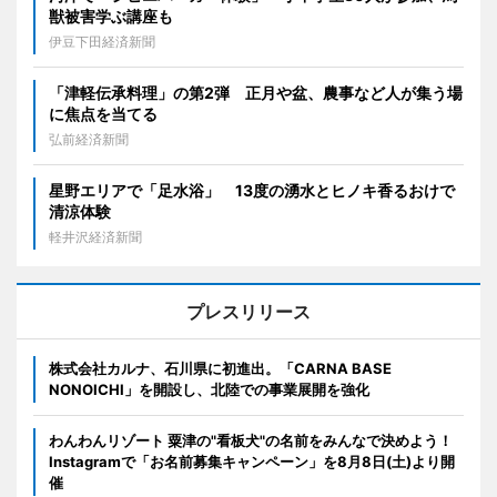
獣被害学ぶ講座も
伊豆下田経済新聞
「津軽伝承料理」の第2弾 正月や盆、農事など人が集う場
に焦点を当てる
弘前経済新聞
星野エリアで「足水浴」 13度の湧水とヒノキ香るおけで
清涼体験
軽井沢経済新聞
プレスリリース
株式会社カルナ、石川県に初進出。「CARNA BASE
NONOICHI」を開設し、北陸での事業展開を強化
わんわんリゾート 粟津の"看板犬"の名前をみんなで決めよう！
Instagramで「お名前募集キャンペーン」を8月8日(土)より開
催