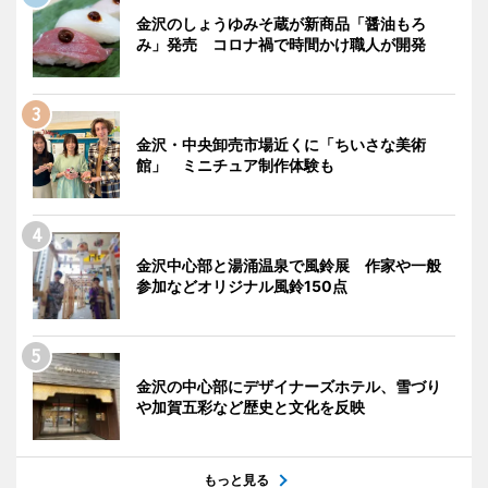
金沢のしょうゆみそ蔵が新商品「醤油もろ
み」発売 コロナ禍で時間かけ職人が開発
金沢・中央卸売市場近くに「ちいさな美術
館」 ミニチュア制作体験も
金沢中心部と湯涌温泉で風鈴展 作家や一般
参加などオリジナル風鈴150点
金沢の中心部にデザイナーズホテル、雪づり
や加賀五彩など歴史と文化を反映
もっと見る