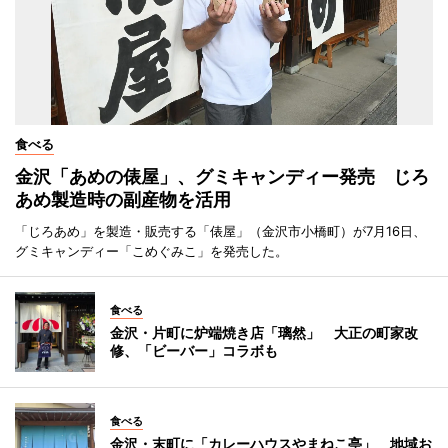
食べる
金沢「あめの俵屋」、グミキャンディー発売 じろ
あめ製造時の副産物を活用
「じろあめ」を製造・販売する「俵屋」（金沢市小橋町）が7月16日、
グミキャンディー「こめぐみこ」を発売した。
食べる
金沢・片町に炉端焼き店「璃然」 大正の町家改
修、「ビーバー」コラボも
食べる
金沢・末町に「カレーハウスやまねこ亭」 地域お