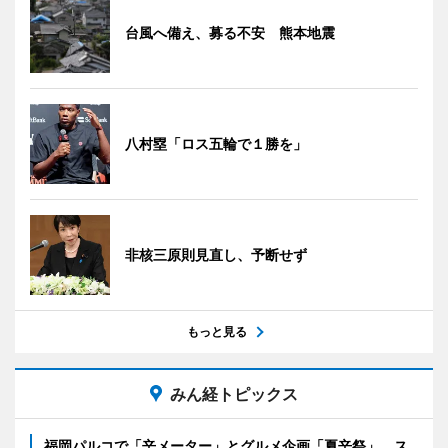
台風へ備え、募る不安 熊本地震
八村塁「ロス五輪で１勝を」
非核三原則見直し、予断せず
もっと見る
みん経トピックス
福岡パルコで「辛メーター」とグルメ企画「夏辛祭」 ス