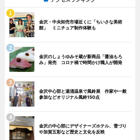
金沢・中央卸売市場近くに「ちいさな美術
館」 ミニチュア制作体験も
金沢のしょうゆみそ蔵が新商品「醤油もろ
み」発売 コロナ禍で時間かけ職人が開発
金沢中心部と湯涌温泉で風鈴展 作家や一般
参加などオリジナル風鈴150点
金沢の中心部にデザイナーズホテル、雪づり
や加賀五彩など歴史と文化を反映