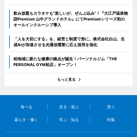
飲み放題もカラオケも“楽しいが、ぜんぶ込み”！『大江戸温泉物
語Premium 山中グランドホテル』にてPremiumシリーズ初の
オールインクルーシブ導入
「人を大切にする」を、経営と制度で形に。株式会社白山、生
成AIが加速させる光通信需要に応え採用を強化
柏地域に新たな健康の拠点が誕生！パーソナルジム「THE
PERSONAL GYM柏店」オープン！
もっと見る
食べる
見る・遊ぶ
買う
暮らす・働く
学ぶ・知る
特集