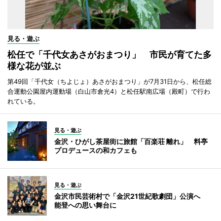
見る・遊ぶ
松任で「千代女あさがおまつり」 市民が育てた多
様な花が並ぶ
第49回「千代女（ちよじょ）あさがおまつり」が7月31日から、松任総
合運動公園屋内運動場（白山市倉光4）と松任駅南広場（殿町）で行わ
れている。
見る・遊ぶ
金沢・ひがし茶屋街に旅館「百楽荘 離れ」 料亭
プロデュースの和カフェも
見る・遊ぶ
金沢市民芸術村で「金沢21世紀歌劇団」公演へ
能登への思い舞台に