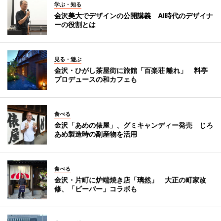
学ぶ・知る
金沢美大でデザインの公開講義 AI時代のデザイナ
ーの役割とは
見る・遊ぶ
金沢・ひがし茶屋街に旅館「百楽荘 離れ」 料亭
プロデュースの和カフェも
食べる
金沢「あめの俵屋」、グミキャンディー発売 じろ
あめ製造時の副産物を活用
食べる
金沢・片町に炉端焼き店「璃然」 大正の町家改
修、「ビーバー」コラボも