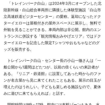
「トレインパーク白山」は2024年3月にオープンした北
陸新幹線・白山総合車両所に隣接した体験型施設「白山市
立高速鉄道ビジターセンター」の愛称。返却になったドク
ターイエローは屋根付きの屋外スペースに展示し、無料で
外観を見ることができる。車両内部は非公開。館内のエン
トランスに併設する「観光情報おみやげエリア」ではドク
ターイエローを記念した限定Tシャツやおもちゃなどのグ
ッズを販売する。
トレインパーク白山・センター長の小山一徹さんは「一
般公開から1週間ほどたつが、以前の倍くらいの来訪者が
ある。『リニア・鉄道館』に設置してあった時からのファ
ンが名古屋から見に来てくれたこともある。展示の目玉が
増えたのはうれしい。子どもも楽しめる施設なので、夏休
みに遊びに来てもらえれば」と話す。
開館時間は9時～17時。館内には有料ゾーンもある。水