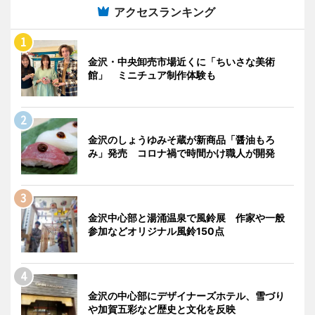
アクセスランキング
金沢・中央卸売市場近くに「ちいさな美術
館」 ミニチュア制作体験も
金沢のしょうゆみそ蔵が新商品「醤油もろ
み」発売 コロナ禍で時間かけ職人が開発
金沢中心部と湯涌温泉で風鈴展 作家や一般
参加などオリジナル風鈴150点
金沢の中心部にデザイナーズホテル、雪づり
や加賀五彩など歴史と文化を反映