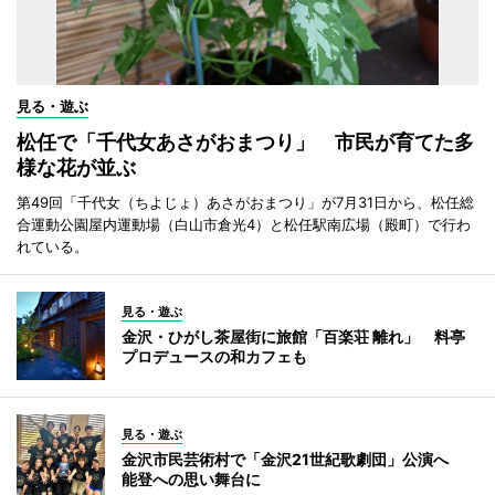
見る・遊ぶ
松任で「千代女あさがおまつり」 市民が育てた多
様な花が並ぶ
第49回「千代女（ちよじょ）あさがおまつり」が7月31日から、松任総
合運動公園屋内運動場（白山市倉光4）と松任駅南広場（殿町）で行わ
れている。
見る・遊ぶ
金沢・ひがし茶屋街に旅館「百楽荘 離れ」 料亭
プロデュースの和カフェも
見る・遊ぶ
金沢市民芸術村で「金沢21世紀歌劇団」公演へ
能登への思い舞台に