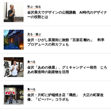
学ぶ・知る
金沢美大でデザインの公開講義 AI時代のデザイナ
ーの役割とは
見る・遊ぶ
金沢・ひがし茶屋街に旅館「百楽荘 離れ」 料亭
プロデュースの和カフェも
食べる
金沢「あめの俵屋」、グミキャンディー発売 じろ
あめ製造時の副産物を活用
食べる
金沢・片町に炉端焼き店「璃然」 大正の町家改
修、「ビーバー」コラボも