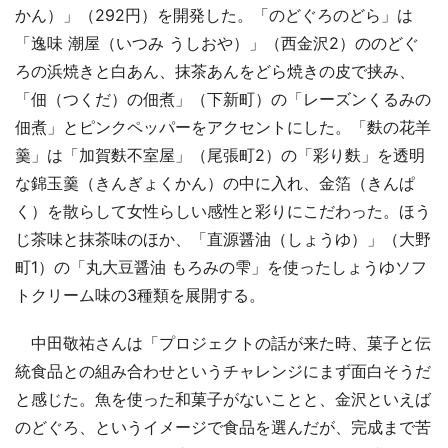
かん）」（292円）を開発した。「のどぐろのどら」は
「逸味 潮屋（いつみ うしおや）」（西金沢2）ののどぐ
ろの浜焼きと白あん、抹茶あんをどら焼きの皮で挟み、
「佃（つくだ）の佃煮」（下新町）の「レーズンくるみの
佃煮」とピンクペッパーをアクセントにした。「麩の花羊
羹」は「加賀麩不室屋」（尾張町2）の「彩り麩」を透明
な錦玉羹（きんぎょくかん）の中に入れ、金箔（きんぱ
く）を散らして女性らしい感性と彩りにこだわった。ほう
じ茶味と抹茶味のほか、「直源醤油（しょうゆ）」（大野
町1）の「丸大豆醤油 もろみの雫」を使ったしょうゆソフ
トクリーム味の3種類を展開する。
中田敬祐さんは「プロジェクトの話が来た時、菓子と伝
統食品との組み合わせというチャレンジにまず面白そうだ
と感じた。魚を使った和菓子がないことと、金沢といえば
のどぐろ、というイメージで食品を選んだが、完成まで苦