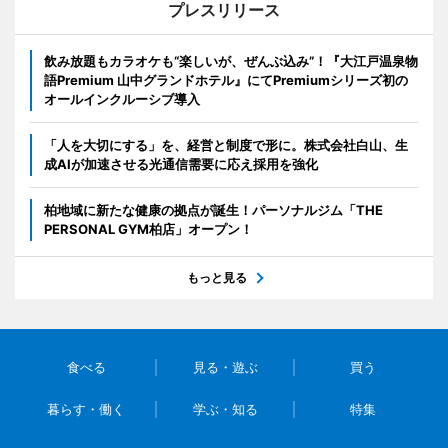
プレスリリース
飲み放題もカラオケも“楽しいが、ぜんぶ込み”！『大江戸温泉物
語Premium 山中グランドホテル』にてPremiumシリーズ初の
オールインクルーシブ導入
「人を大切にする」を、経営と制度で形に。株式会社白山、生
成AIが加速させる光通信需要に応え採用を強化
柏地域に新たな健康の拠点が誕生！パーソナルジム「THE
PERSONAL GYM柏店」オープン！
もっと見る
食べる
見る・遊ぶ
買う
暮らす・働く
学ぶ・知る
特集