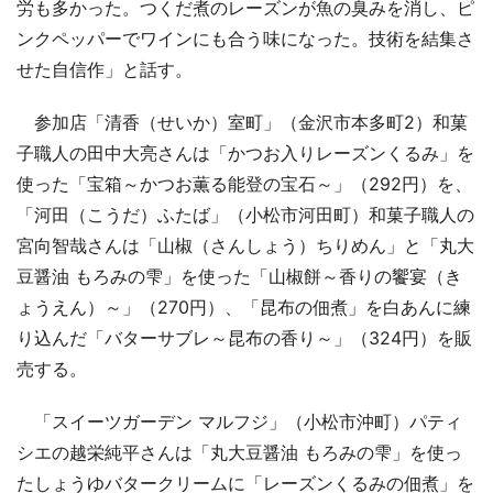
労も多かった。つくだ煮のレーズンが魚の臭みを消し、ピ
ンクペッパーでワインにも合う味になった。技術を結集さ
せた自信作」と話す。
参加店「清香（せいか）室町」（金沢市本多町2）和菓
子職人の田中大亮さんは「かつお入りレーズンくるみ」を
使った「宝箱～かつお薫る能登の宝石～」（292円）を、
「河田（こうだ）ふたば」（小松市河田町）和菓子職人の
宮向智哉さんは「山椒（さんしょう）ちりめん」と「丸大
豆醤油 もろみの雫」を使った「山椒餅～香りの饗宴（き
ょうえん）～」（270円）、「昆布の佃煮」を白あんに練
り込んだ「バターサブレ～昆布の香り～」（324円）を販
売する。
「スイーツガーデン マルフジ」（小松市沖町）パティ
シエの越栄純平さんは「丸大豆醤油 もろみの雫」を使っ
たしょうゆバタークリームに「レーズンくるみの佃煮」を