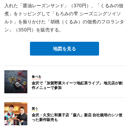
入れた「醤油レーズンサンド」（370円）、「くるみの佃
煮」をトッピングして「もろみの雫 シーズニングソイソ
ルト」を振りかけた「胡桃（くるみ）の佃煮のフロランタ
ン」（350円）を販売する。
地図を見る
食べる
金沢で「加賀野菜スイーツ地紅茶ライブ」 地元店が創
作メニューで参加
買う
金沢・久安に和菓子店「森八」新店 自社栽培のシソ使
った新作販売も