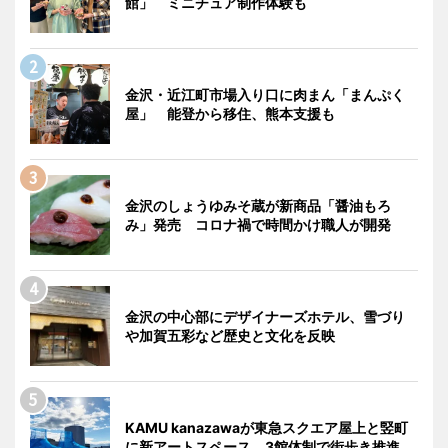
館」 ミニチュア制作体験も
金沢・近江町市場入り口に肉まん「まんぷく
屋」 能登から移住、熊本支援も
金沢のしょうゆみそ蔵が新商品「醤油もろ
み」発売 コロナ禍で時間かけ職人が開発
金沢の中心部にデザイナーズホテル、雪づり
や加賀五彩など歴史と文化を反映
KAMU kanazawaが東急スクエア屋上と竪町
に新アートスペース、3館体制で街歩き推進