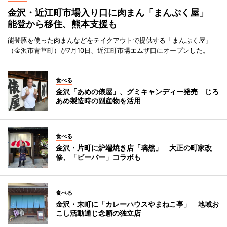
金沢・近江町市場入り口に肉まん「まんぷく屋」
能登から移住、熊本支援も
能登豚を使った肉まんなどをテイクアウトで提供する「まんぷく屋」
（金沢市青草町）が7月10日、近江町市場エムザ口にオープンした。
食べる
金沢「あめの俵屋」、グミキャンディー発売 じろ
あめ製造時の副産物を活用
食べる
金沢・片町に炉端焼き店「璃然」 大正の町家改
修、「ビーバー」コラボも
食べる
金沢・末町に「カレーハウスやまねこ亭」 地域お
こし活動通じ念願の独立店