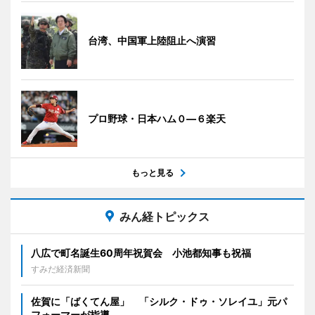
台湾、中国軍上陸阻止へ演習
プロ野球・日本ハム０―６楽天
もっと見る
みん経トピックス
八広で町名誕生60周年祝賀会 小池都知事も祝福
すみだ経済新聞
佐賀に「ばくてん屋」 「シルク・ドゥ・ソレイユ」元パ
フォーマーが指導