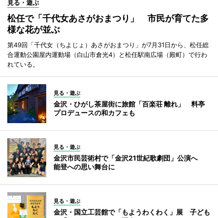
見る・遊ぶ
松任で「千代女あさがおまつり」 市民が育てた多
様な花が並ぶ
第49回「千代女（ちよじょ）あさがおまつり」が7月31日から、松任総
合運動公園屋内運動場（白山市倉光4）と松任駅南広場（殿町）で行わ
れている。
見る・遊ぶ
金沢・ひがし茶屋街に旅館「百楽荘 離れ」 料亭
プロデュースの和カフェも
見る・遊ぶ
金沢市民芸術村で「金沢21世紀歌劇団」公演へ
能登への思い舞台に
見る・遊ぶ
金沢・国立工芸館で「もようわくわく」展 子ども