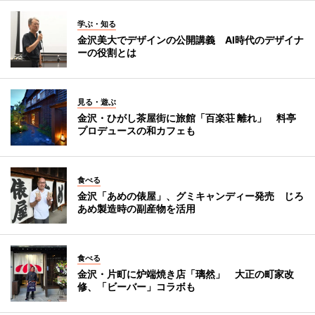
学ぶ・知る
金沢美大でデザインの公開講義 AI時代のデザイナ
ーの役割とは
見る・遊ぶ
金沢・ひがし茶屋街に旅館「百楽荘 離れ」 料亭
プロデュースの和カフェも
食べる
金沢「あめの俵屋」、グミキャンディー発売 じろ
あめ製造時の副産物を活用
食べる
金沢・片町に炉端焼き店「璃然」 大正の町家改
修、「ビーバー」コラボも