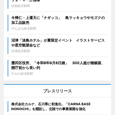
佐賀経済新聞
今帰仁・上運天に「ナギッコ」 島ラッキョウやモズクの
加工品販売
やんばる経済新聞
沼津「淡島ホテル」が夏限定イベント イラストサービス
や星空観望会など
沼津経済新聞
墨田区役所、「令和8年8月8日婚」 300人超が婚姻届、
開庁前から長い列
すみだ経済新聞
プレスリリース
株式会社カルナ、石川県に初進出。「CARNA BASE
NONOICHI」を開設し、北陸での事業展開を強化