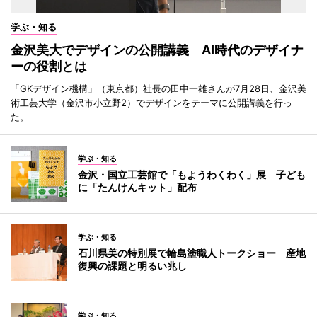
学ぶ・知る
金沢美大でデザインの公開講義 AI時代のデザイナ
ーの役割とは
「GKデザイン機構」（東京都）社長の田中一雄さんが7月28日、金沢美
術工芸大学（金沢市小立野2）でデザインをテーマに公開講義を行っ
た。
学ぶ・知る
金沢・国立工芸館で「もようわくわく」展 子ども
に「たんけんキット」配布
学ぶ・知る
石川県美の特別展で輪島塗職人トークショー 産地
復興の課題と明るい兆し
学ぶ・知る