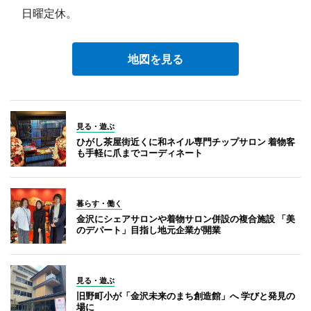
日曜定休。
地図を見る
見る・遊ぶ
ひがし茶屋街近くに和ネイル専門チップサロン 着物客
も手軽に爪までコーディネート
暮らす・働く
金沢にシェアサロンや着物サロン併設の複合施設 「美
のデパート」目指し地元企業が開業
見る・遊ぶ
旧野町小が「金沢未来のまち創造館」へ 学びと発見の
場に