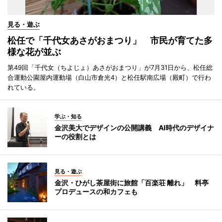
見る・遊ぶ
松任で「千代女あさがおまつり」 市民が育てた多
様な花が並ぶ
第49回「千代女（ちよじょ）あさがおまつり」が7月31日から、松任総
合運動公園屋内運動場（白山市倉光4）と松任駅南広場（殿町）で行わ
れている。
学ぶ・知る
金沢美大でデザインの公開講義 AI時代のデザイナ
ーの役割とは
見る・遊ぶ
金沢・ひがし茶屋街に旅館「百楽荘 離れ」 料亭
プロデュースの和カフェも