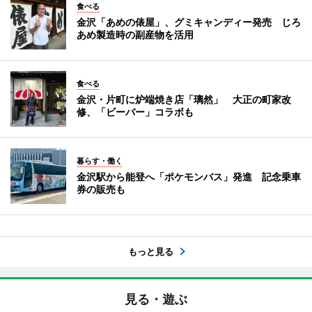
食べる
金沢「あめの俵屋」、グミキャンディー発売 じろ
あめ製造時の副産物を活用
食べる
金沢・片町に炉端焼き店「璃然」 大正の町家改
修、「ビーバー」コラボも
暮らす・働く
金沢駅から能登へ「ポケモンバス」発進 記念乗車
券の販売も
もっと見る
見る・遊ぶ