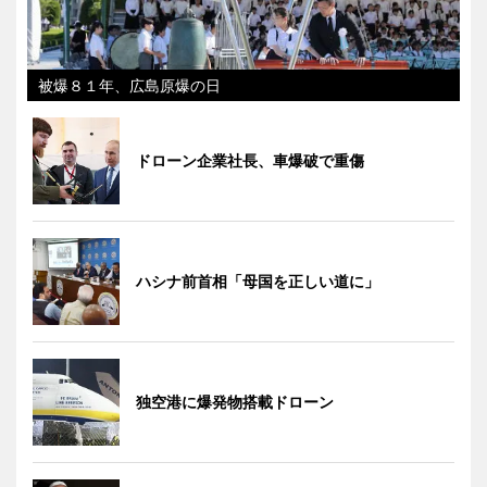
被爆８１年、広島原爆の日
ドローン企業社長、車爆破で重傷
ハシナ前首相「母国を正しい道に」
独空港に爆発物搭載ドローン