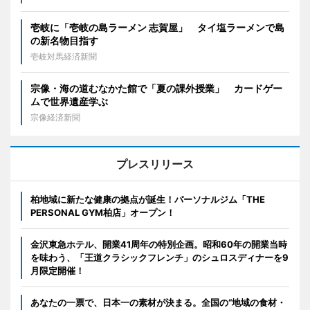
壱岐に「壱岐の島ラーメン 志賀屋」 タイ塩ラーメンで島
の新名物目指す
壱岐対馬経済新聞
宗像・海の道むなかた館で「夏の課外授業」 カードゲー
ムで世界遺産学ぶ
宗像経済新聞
プレスリリース
柏地域に新たな健康の拠点が誕生！パーソナルジム「THE
PERSONAL GYM柏店」オープン！
金沢東急ホテル、開業41周年の特別企画。昭和60年の開業当時
を味わう、「王道クラシックフレンチ」のシュロスディナーを9
月限定開催！
あなたの一票で、日本一の素材が決まる。全国の“地域の食材・