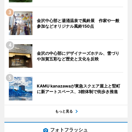
金沢中心部と湯涌温泉で風鈴展 作家や一般
参加などオリジナル風鈴150点
金沢の中心部にデザイナーズホテル、雪づり
や加賀五彩など歴史と文化を反映
KAMU kanazawaが東急スクエア屋上と竪町
に新アートスペース、3館体制で街歩き推進
もっと見る
フォトフラッシュ