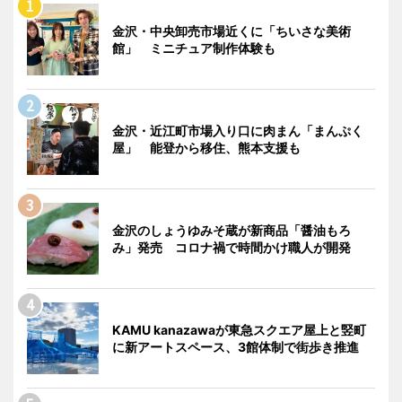
金沢・中央卸売市場近くに「ちいさな美術
館」 ミニチュア制作体験も
金沢・近江町市場入り口に肉まん「まんぷく
屋」 能登から移住、熊本支援も
金沢のしょうゆみそ蔵が新商品「醤油もろ
み」発売 コロナ禍で時間かけ職人が開発
KAMU kanazawaが東急スクエア屋上と竪町
に新アートスペース、3館体制で街歩き推進