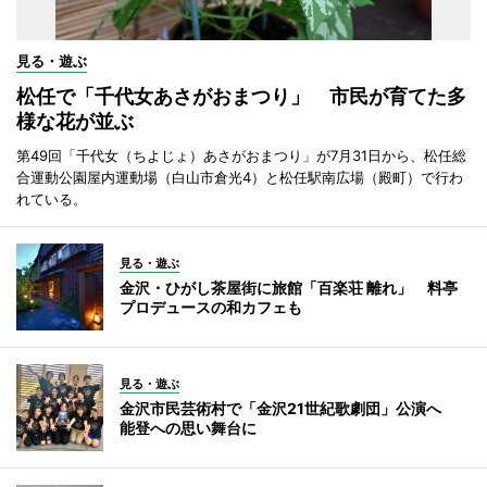
見る・遊ぶ
松任で「千代女あさがおまつり」 市民が育てた多
様な花が並ぶ
第49回「千代女（ちよじょ）あさがおまつり」が7月31日から、松任総
合運動公園屋内運動場（白山市倉光4）と松任駅南広場（殿町）で行わ
れている。
見る・遊ぶ
金沢・ひがし茶屋街に旅館「百楽荘 離れ」 料亭
プロデュースの和カフェも
見る・遊ぶ
金沢市民芸術村で「金沢21世紀歌劇団」公演へ
能登への思い舞台に