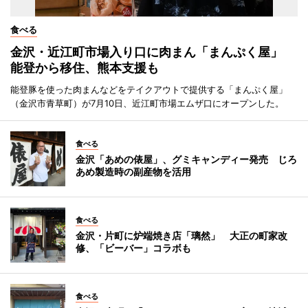
食べる
金沢・近江町市場入り口に肉まん「まんぷく屋」
能登から移住、熊本支援も
能登豚を使った肉まんなどをテイクアウトで提供する「まんぷく屋」
（金沢市青草町）が7月10日、近江町市場エムザ口にオープンした。
食べる
金沢「あめの俵屋」、グミキャンディー発売 じろ
あめ製造時の副産物を活用
食べる
金沢・片町に炉端焼き店「璃然」 大正の町家改
修、「ビーバー」コラボも
食べる