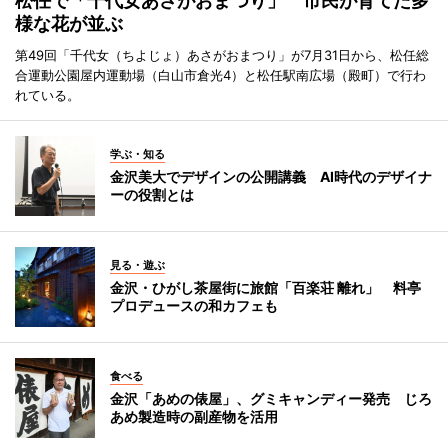
松任で「千代女あさがおまつり」 市民が育てた多
様な花が並ぶ
第49回「千代女（ちよじょ）あさがおまつり」が7月31日から、松任総
合運動公園屋内運動場（白山市倉光4）と松任駅南広場（殿町）で行わ
れている。
学ぶ・知る
金沢美大でデザインの公開講義 AI時代のデザイナ
ーの役割とは
見る・遊ぶ
金沢・ひがし茶屋街に旅館「百楽荘 離れ」 料亭
プロデュースの和カフェも
食べる
金沢「あめの俵屋」、グミキャンディー発売 じろ
あめ製造時の副産物を活用