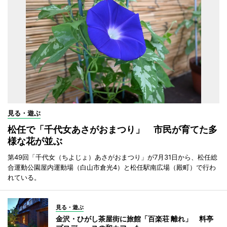
見る・遊ぶ
松任で「千代女あさがおまつり」 市民が育てた多
様な花が並ぶ
第49回「千代女（ちよじょ）あさがおまつり」が7月31日から、松任総
合運動公園屋内運動場（白山市倉光4）と松任駅南広場（殿町）で行わ
れている。
見る・遊ぶ
金沢・ひがし茶屋街に旅館「百楽荘 離れ」 料亭