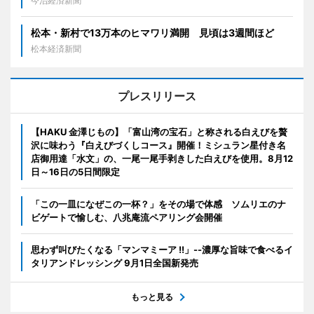
今治経済新聞
松本・新村で13万本のヒマワリ満開 見頃は3週間ほど
松本経済新聞
プレスリリース
【HAKU 金澤じもの】「富山湾の宝石」と称される白えびを贅
沢に味わう『白えびづくしコース』開催！ミシュラン星付き名
店御用達「水文」の、一尾一尾手剥きした白えびを使用。8月12
日～16日の5日間限定
「この一皿になぜこの一杯？」をその場で体感 ソムリエのナ
ビゲートで愉しむ、八兆庵流ペアリング会開催
思わず叫びたくなる「マンマミーア !!」--濃厚な旨味で食べるイ
タリアンドレッシング 9月1日全国新発売
もっと見る