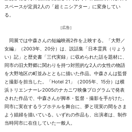
スペースが定員2人の「超ミニシアター」に変身してい
る。
［広告］
同展では中森さんの短編映画2作を上映する。「大野／
女編」（2003年、20分）は、説話集「日本霊異（りょう
い）記」と歴史書「三代実録」に収められた話を題材に、
同市の旧大野郷に関わりを持つ対照的な2人の女性の物語
を大野地区の町並みとともに描いた作品。中森さんは監督
と撮影を担当した。「Hotel 21」（2005年、15分）は横
浜トリエンナーレ2005のナカニワ映像プログラムで発表
された作品で、中森さんが脚本・監督・撮影を手がけた。
同市に実在するラブホテルを舞台に、夢と現実の間をさま
よう娼婦を描いている。いずれの作品も、出演者は、制作
当時同市に在住していた一般人。