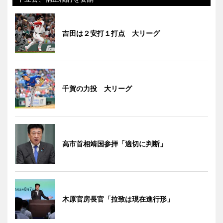
吉田は２安打１打点 大リーグ
千賀の力投 大リーグ
高市首相靖国参拝「適切に判断」
木原官房長官「拉致は現在進行形」