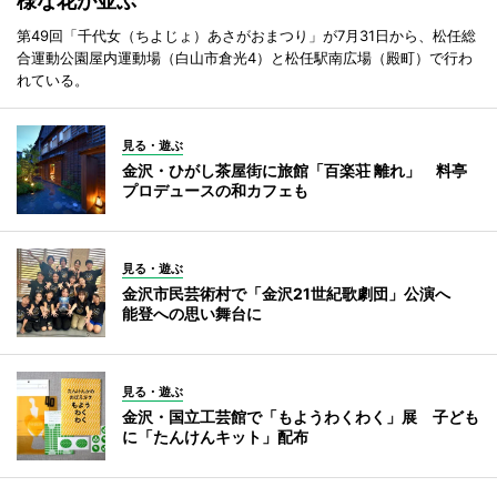
様な花が並ぶ
第49回「千代女（ちよじょ）あさがおまつり」が7月31日から、松任総
合運動公園屋内運動場（白山市倉光4）と松任駅南広場（殿町）で行わ
れている。
見る・遊ぶ
金沢・ひがし茶屋街に旅館「百楽荘 離れ」 料亭
プロデュースの和カフェも
見る・遊ぶ
金沢市民芸術村で「金沢21世紀歌劇団」公演へ
能登への思い舞台に
見る・遊ぶ
金沢・国立工芸館で「もようわくわく」展 子ども
に「たんけんキット」配布