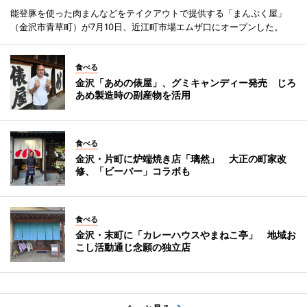
能登豚を使った肉まんなどをテイクアウトで提供する「まんぷく屋」
（金沢市青草町）が7月10日、近江町市場エムザ口にオープンした。
食べる
金沢「あめの俵屋」、グミキャンディー発売 じろ
あめ製造時の副産物を活用
食べる
金沢・片町に炉端焼き店「璃然」 大正の町家改
修、「ビーバー」コラボも
食べる
金沢・末町に「カレーハウスやまねこ亭」 地域お
こし活動通じ念願の独立店