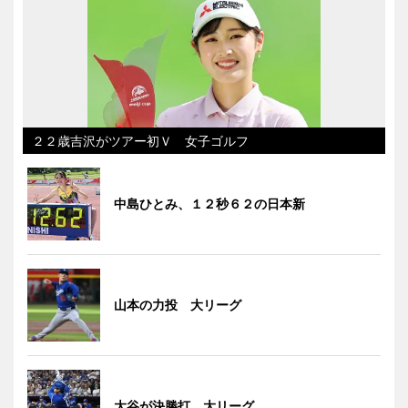
２２歳吉沢がツアー初Ｖ 女子ゴルフ
中島ひとみ、１２秒６２の日本新
山本の力投 大リーグ
大谷が決勝打 大リーグ