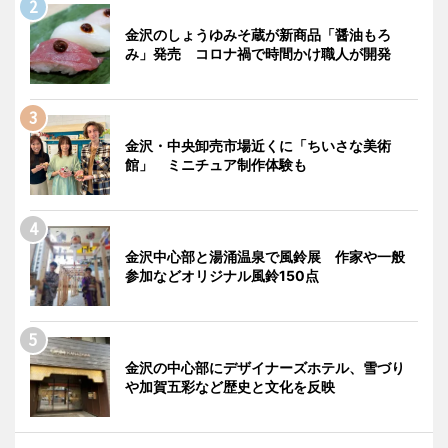
金沢のしょうゆみそ蔵が新商品「醤油もろ
み」発売 コロナ禍で時間かけ職人が開発
金沢・中央卸売市場近くに「ちいさな美術
館」 ミニチュア制作体験も
金沢中心部と湯涌温泉で風鈴展 作家や一般
参加などオリジナル風鈴150点
金沢の中心部にデザイナーズホテル、雪づり
や加賀五彩など歴史と文化を反映