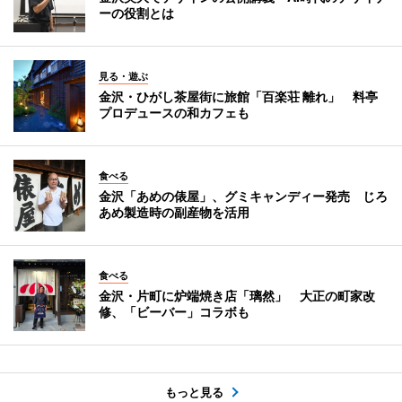
ーの役割とは
見る・遊ぶ
金沢・ひがし茶屋街に旅館「百楽荘 離れ」 料亭
プロデュースの和カフェも
食べる
金沢「あめの俵屋」、グミキャンディー発売 じろ
あめ製造時の副産物を活用
食べる
金沢・片町に炉端焼き店「璃然」 大正の町家改
修、「ビーバー」コラボも
もっと見る