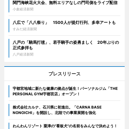
関門海峡花火大会、無料エリアなしの門司側をライブ配信
小倉経済新聞
八広で「八八祭り」 1500人が提灯行列、多幸アートも
すみだ経済新聞
八戸の「騎馬打毬」、若手騎手の姿勇ましく 20年ぶりの
正式参拝も
八戸経済新聞
プレスリリース
宇都宮地域に新たな健康の拠点が誕生！パーソナルジム「THE
PERSONAL GYM宇都宮店」オープン！
株式会社カルナ、石川県に初進出。「CARNA BASE
NONOICHI」を開設し、北陸での事業展開を強化
わんわんリゾート 粟津の"看板犬"の名前をみんなで決めよう！