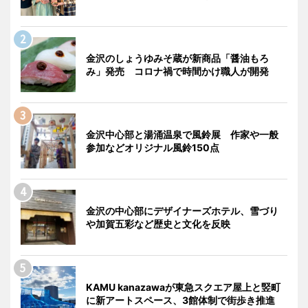
金沢のしょうゆみそ蔵が新商品「醤油もろ
み」発売 コロナ禍で時間かけ職人が開発
金沢中心部と湯涌温泉で風鈴展 作家や一般
参加などオリジナル風鈴150点
金沢の中心部にデザイナーズホテル、雪づり
や加賀五彩など歴史と文化を反映
KAMU kanazawaが東急スクエア屋上と竪町
に新アートスペース、3館体制で街歩き推進