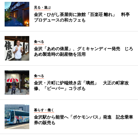
見る・遊ぶ
金沢・ひがし茶屋街に旅館「百楽荘 離れ」 料亭
プロデュースの和カフェも
食べる
金沢「あめの俵屋」、グミキャンディー発売 じろ
あめ製造時の副産物を活用
食べる
金沢・片町に炉端焼き店「璃然」 大正の町家改
修、「ビーバー」コラボも
暮らす・働く
金沢駅から能登へ「ポケモンバス」発進 記念乗車
券の販売も