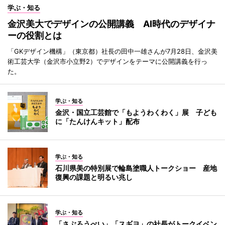
学ぶ・知る
金沢美大でデザインの公開講義 AI時代のデザイナ
ーの役割とは
「GKデザイン機構」（東京都）社長の田中一雄さんが7月28日、金沢美
術工芸大学（金沢市小立野2）でデザインをテーマに公開講義を行っ
た。
学ぶ・知る
金沢・国立工芸館で「もようわくわく」展 子ども
に「たんけんキット」配布
学ぶ・知る
石川県美の特別展で輪島塗職人トークショー 産地
復興の課題と明るい兆し
学ぶ・知る
「さぶろうべい」「スギヨ」の社長がトークイベン