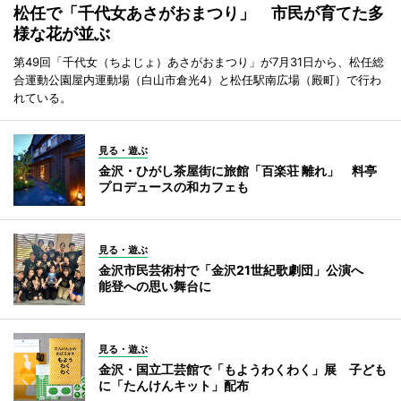
松任で「千代女あさがおまつり」 市民が育てた多
様な花が並ぶ
第49回「千代女（ちよじょ）あさがおまつり」が7月31日から、松任総
合運動公園屋内運動場（白山市倉光4）と松任駅南広場（殿町）で行わ
れている。
見る・遊ぶ
金沢・ひがし茶屋街に旅館「百楽荘 離れ」 料亭
プロデュースの和カフェも
見る・遊ぶ
金沢市民芸術村で「金沢21世紀歌劇団」公演へ
能登への思い舞台に
見る・遊ぶ
金沢・国立工芸館で「もようわくわく」展 子ども
に「たんけんキット」配布