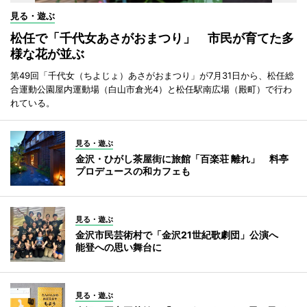
見る・遊ぶ
松任で「千代女あさがおまつり」 市民が育てた多
様な花が並ぶ
第49回「千代女（ちよじょ）あさがおまつり」が7月31日から、松任総
合運動公園屋内運動場（白山市倉光4）と松任駅南広場（殿町）で行わ
れている。
見る・遊ぶ
金沢・ひがし茶屋街に旅館「百楽荘 離れ」 料亭
プロデュースの和カフェも
見る・遊ぶ
金沢市民芸術村で「金沢21世紀歌劇団」公演へ
能登への思い舞台に
見る・遊ぶ