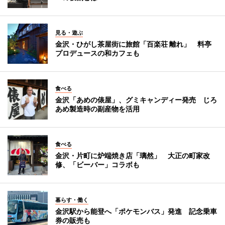
見る・遊ぶ
金沢・ひがし茶屋街に旅館「百楽荘 離れ」 料亭
プロデュースの和カフェも
食べる
金沢「あめの俵屋」、グミキャンディー発売 じろ
あめ製造時の副産物を活用
食べる
金沢・片町に炉端焼き店「璃然」 大正の町家改
修、「ビーバー」コラボも
暮らす・働く
金沢駅から能登へ「ポケモンバス」発進 記念乗車
券の販売も