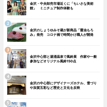
金沢・中央卸売市場近くに「ちいさな美術
館」 ミニチュア制作体験も
金沢のしょうゆみそ蔵が新商品「醤油もろ
み」発売 コロナ禍で時間かけ職人が開発
金沢中心部と湯涌温泉で風鈴展 作家や一般
参加などオリジナル風鈴150点
金沢の中心部にデザイナーズホテル、雪づり
や加賀五彩など歴史と文化を反映