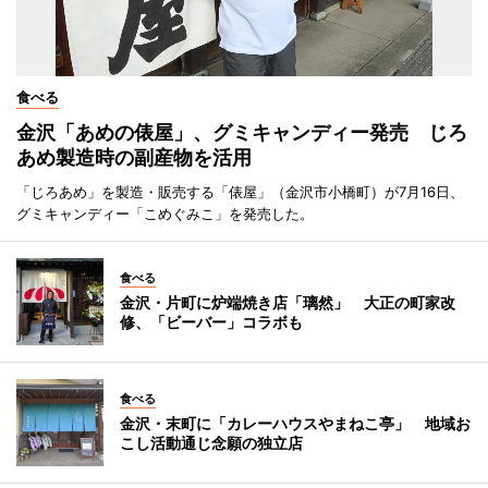
食べる
金沢「あめの俵屋」、グミキャンディー発売 じろ
あめ製造時の副産物を活用
「じろあめ」を製造・販売する「俵屋」（金沢市小橋町）が7月16日、
グミキャンディー「こめぐみこ」を発売した。
食べる
金沢・片町に炉端焼き店「璃然」 大正の町家改
修、「ビーバー」コラボも
食べる
金沢・末町に「カレーハウスやまねこ亭」 地域お
こし活動通じ念願の独立店