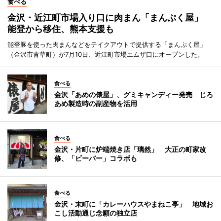
食べる
金沢・近江町市場入り口に肉まん「まんぷく屋」
能登から移住、熊本支援も
能登豚を使った肉まんなどをテイクアウトで提供する「まんぷく屋」
（金沢市青草町）が7月10日、近江町市場エムザ口にオープンした。
食べる
金沢「あめの俵屋」、グミキャンディー発売 じろ
あめ製造時の副産物を活用
食べる
金沢・片町に炉端焼き店「璃然」 大正の町家改
修、「ビーバー」コラボも
食べる
金沢・末町に「カレーハウスやまねこ亭」 地域お
こし活動通じ念願の独立店