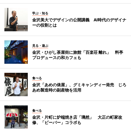
学ぶ・知る
金沢美大でデザインの公開講義 AI時代のデザイナ
ーの役割とは
見る・遊ぶ
金沢・ひがし茶屋街に旅館「百楽荘 離れ」 料亭
プロデュースの和カフェも
食べる
金沢「あめの俵屋」、グミキャンディー発売 じろ
あめ製造時の副産物を活用
食べる
金沢・片町に炉端焼き店「璃然」 大正の町家改
修、「ビーバー」コラボも