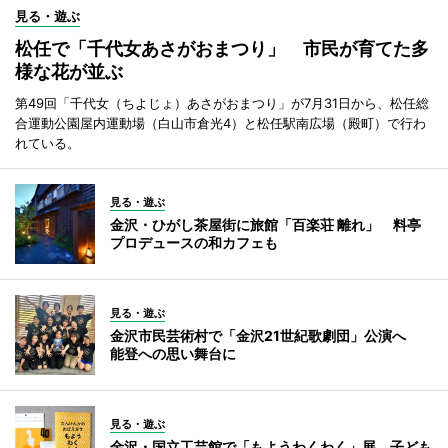
見る・遊ぶ
松任で「千代女あさがおまつり」 市民が育てた多
様な花が並ぶ
第49回「千代女（ちよじょ）あさがおまつり」が7月31日から、松任総
合運動公園屋内運動場（白山市倉光4）と松任駅南広場（殿町）で行わ
れている。
見る・遊ぶ
金沢・ひがし茶屋街に旅館「百楽荘 離れ」 料亭
プロデュースの和カフェも
見る・遊ぶ
金沢市民芸術村で「金沢21世紀歌劇団」公演へ
能登への思い舞台に
見る・遊ぶ
金沢・国立工芸館で「もようわくわく」展 子ども