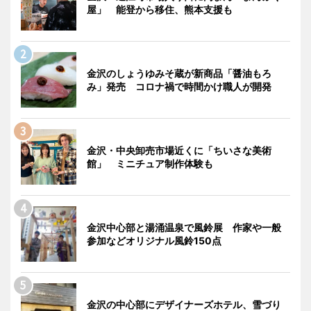
屋」 能登から移住、熊本支援も
金沢のしょうゆみそ蔵が新商品「醤油もろ
み」発売 コロナ禍で時間かけ職人が開発
金沢・中央卸売市場近くに「ちいさな美術
館」 ミニチュア制作体験も
金沢中心部と湯涌温泉で風鈴展 作家や一般
参加などオリジナル風鈴150点
金沢の中心部にデザイナーズホテル、雪づり