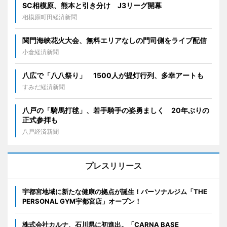
SC相模原、熊本と引き分け J3リーグ開幕
相模原町田経済新聞
関門海峡花火大会、無料エリアなしの門司側をライブ配信
小倉経済新聞
八広で「八八祭り」 1500人が提灯行列、多幸アートも
すみだ経済新聞
八戸の「騎馬打毬」、若手騎手の姿勇ましく 20年ぶりの
正式参拝も
八戸経済新聞
プレスリリース
宇都宮地域に新たな健康の拠点が誕生！パーソナルジム「THE
PERSONAL GYM宇都宮店」オープン！
株式会社カルナ、石川県に初進出。「CARNA BASE