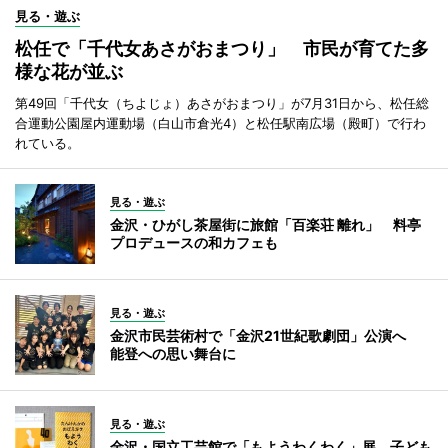
見る・遊ぶ
松任で「千代女あさがおまつり」 市民が育てた多
様な花が並ぶ
第49回「千代女（ちよじょ）あさがおまつり」が7月31日から、松任総
合運動公園屋内運動場（白山市倉光4）と松任駅南広場（殿町）で行わ
れている。
見る・遊ぶ
金沢・ひがし茶屋街に旅館「百楽荘 離れ」 料亭
プロデュースの和カフェも
見る・遊ぶ
金沢市民芸術村で「金沢21世紀歌劇団」公演へ
能登への思い舞台に
見る・遊ぶ
金沢・国立工芸館で「もようわくわく」展 子ども