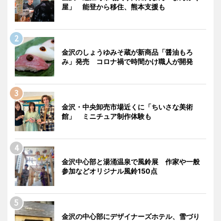
屋」 能登から移住、熊本支援も
金沢のしょうゆみそ蔵が新商品「醤油もろ
み」発売 コロナ禍で時間かけ職人が開発
金沢・中央卸売市場近くに「ちいさな美術
館」 ミニチュア制作体験も
金沢中心部と湯涌温泉で風鈴展 作家や一般
参加などオリジナル風鈴150点
金沢の中心部にデザイナーズホテル、雪づり