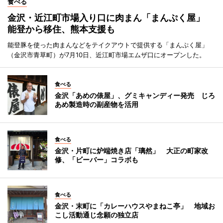
食べる
金沢・近江町市場入り口に肉まん「まんぷく屋」
能登から移住、熊本支援も
能登豚を使った肉まんなどをテイクアウトで提供する「まんぷく屋」
（金沢市青草町）が7月10日、近江町市場エムザ口にオープンした。
食べる
金沢「あめの俵屋」、グミキャンディー発売 じろ
あめ製造時の副産物を活用
食べる
金沢・片町に炉端焼き店「璃然」 大正の町家改
修、「ビーバー」コラボも
食べる
金沢・末町に「カレーハウスやまねこ亭」 地域お
こし活動通じ念願の独立店