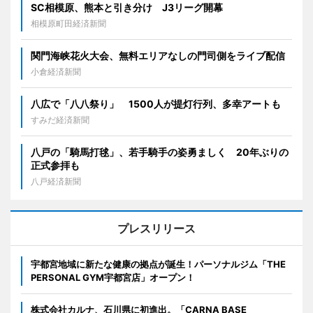
SC相模原、熊本と引き分け J3リーグ開幕
相模原町田経済新聞
関門海峡花火大会、無料エリアなしの門司側をライブ配信
小倉経済新聞
八広で「八八祭り」 1500人が提灯行列、多幸アートも
すみだ経済新聞
八戸の「騎馬打毬」、若手騎手の姿勇ましく 20年ぶりの
正式参拝も
八戸経済新聞
プレスリリース
宇都宮地域に新たな健康の拠点が誕生！パーソナルジム「THE
PERSONAL GYM宇都宮店」オープン！
株式会社カルナ、石川県に初進出。「CARNA BASE