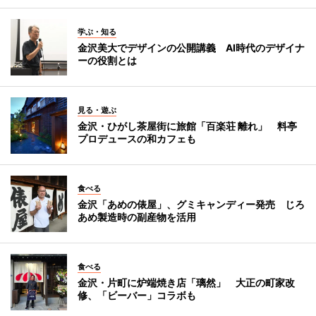
学ぶ・知る
金沢美大でデザインの公開講義 AI時代のデザイナ
ーの役割とは
見る・遊ぶ
金沢・ひがし茶屋街に旅館「百楽荘 離れ」 料亭
プロデュースの和カフェも
食べる
金沢「あめの俵屋」、グミキャンディー発売 じろ
あめ製造時の副産物を活用
食べる
金沢・片町に炉端焼き店「璃然」 大正の町家改
修、「ビーバー」コラボも