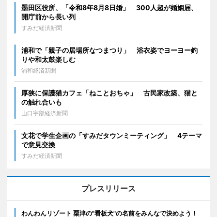
墨田区役所、「令和8年8月8日婚」 300人超が婚姻届、
開庁前から長い列
すみだ経済新聞
浦和で「親子の居場所なつまつり」 浴衣姿でヨーヨー釣
りや和太鼓楽しむ
浦和経済新聞
厚狭に保護猫カフェ「ねことおちゃ」 古民家改築、猫と
の触れ合いも
山口宇部経済新聞
文花で学生企画の「すみだタウンミーティング」 4テーマ
で意見交換
すみだ経済新聞
プレスリリース
わんわんリゾート 粟津の"看板犬"の名前をみんなで決めよう！