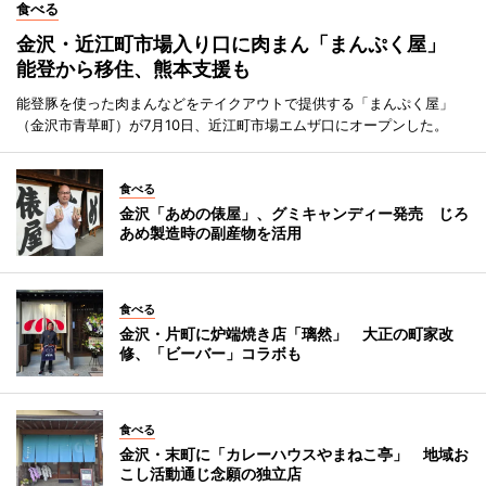
食べる
金沢・近江町市場入り口に肉まん「まんぷく屋」
能登から移住、熊本支援も
能登豚を使った肉まんなどをテイクアウトで提供する「まんぷく屋」
（金沢市青草町）が7月10日、近江町市場エムザ口にオープンした。
食べる
金沢「あめの俵屋」、グミキャンディー発売 じろ
あめ製造時の副産物を活用
食べる
金沢・片町に炉端焼き店「璃然」 大正の町家改
修、「ビーバー」コラボも
食べる
金沢・末町に「カレーハウスやまねこ亭」 地域お
こし活動通じ念願の独立店