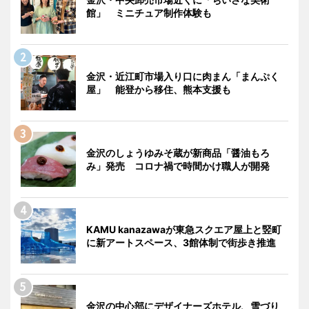
館」 ミニチュア制作体験も
金沢・近江町市場入り口に肉まん「まんぷく
屋」 能登から移住、熊本支援も
金沢のしょうゆみそ蔵が新商品「醤油もろ
み」発売 コロナ禍で時間かけ職人が開発
KAMU kanazawaが東急スクエア屋上と竪町
に新アートスペース、3館体制で街歩き推進
金沢の中心部にデザイナーズホテル、雪づり