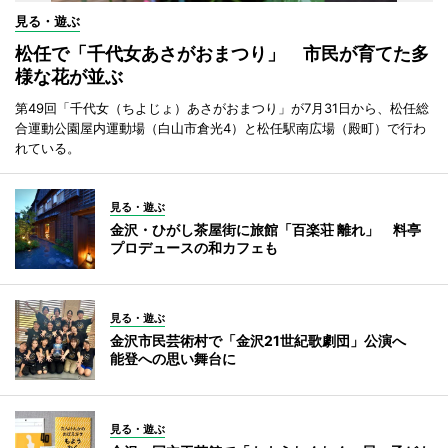
見る・遊ぶ
松任で「千代女あさがおまつり」 市民が育てた多
様な花が並ぶ
第49回「千代女（ちよじょ）あさがおまつり」が7月31日から、松任総
合運動公園屋内運動場（白山市倉光4）と松任駅南広場（殿町）で行わ
れている。
見る・遊ぶ
金沢・ひがし茶屋街に旅館「百楽荘 離れ」 料亭
プロデュースの和カフェも
見る・遊ぶ
金沢市民芸術村で「金沢21世紀歌劇団」公演へ
能登への思い舞台に
見る・遊ぶ