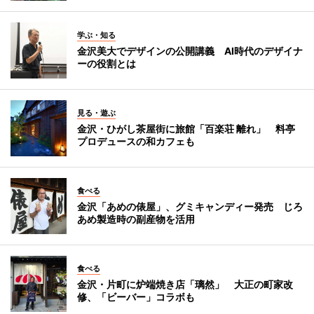
学ぶ・知る
金沢美大でデザインの公開講義 AI時代のデザイナ
ーの役割とは
見る・遊ぶ
金沢・ひがし茶屋街に旅館「百楽荘 離れ」 料亭
プロデュースの和カフェも
食べる
金沢「あめの俵屋」、グミキャンディー発売 じろ
あめ製造時の副産物を活用
食べる
金沢・片町に炉端焼き店「璃然」 大正の町家改
修、「ビーバー」コラボも