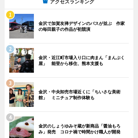
アクセスランキング
金沢で加賀友禅デザインのバスが並ぶ 作家
の毎田親子の作品が初競演
金沢・近江町市場入り口に肉まん「まんぷく
屋」 能登から移住、熊本支援も
金沢・中央卸売市場近くに「ちいさな美術
館」 ミニチュア制作体験も
金沢のしょうゆみそ蔵が新商品「醤油もろ
み」発売 コロナ禍で時間かけ職人が開発