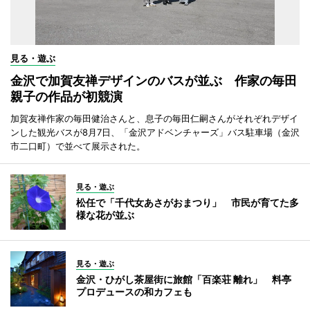
見る・遊ぶ
金沢で加賀友禅デザインのバスが並ぶ 作家の毎田
親子の作品が初競演
加賀友禅作家の毎田健治さんと、息子の毎田仁嗣さんがそれぞれデザイ
ンした観光バスが8月7日、「金沢アドベンチャーズ」バス駐車場（金沢
市二口町）で並べて展示された。
見る・遊ぶ
松任で「千代女あさがおまつり」 市民が育てた多
様な花が並ぶ
見る・遊ぶ
金沢・ひがし茶屋街に旅館「百楽荘 離れ」 料亭
プロデュースの和カフェも