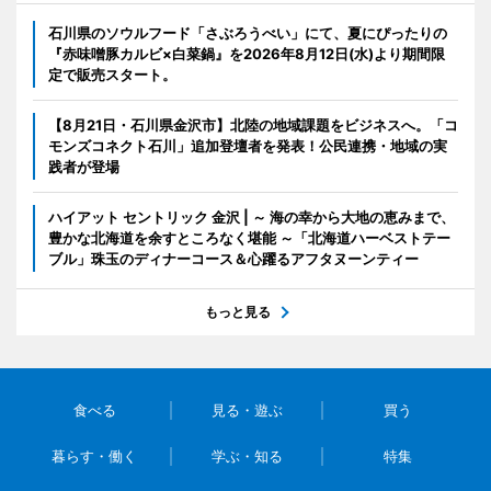
石川県のソウルフード「さぶろうべい」にて、夏にぴったりの
『赤味噌豚カルビ×白菜鍋』を2026年8月12日(水)より期間限
定で販売スタート。
【8月21日・石川県金沢市】北陸の地域課題をビジネスへ。「コ
モンズコネクト石川」追加登壇者を発表！公民連携・地域の実
践者が登場
ハイアット セントリック 金沢 | ～ 海の幸から大地の恵みまで、
豊かな北海道を余すところなく堪能 ～「北海道ハーベストテー
ブル」珠玉のディナーコース＆心躍るアフタヌーンティー
もっと見る
食べる
見る・遊ぶ
買う
暮らす・働く
学ぶ・知る
特集