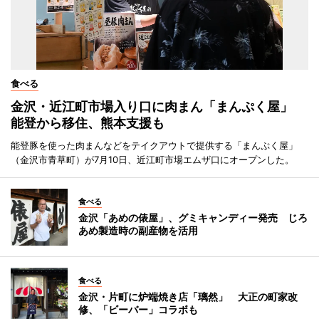
食べる
金沢・近江町市場入り口に肉まん「まんぷく屋」
能登から移住、熊本支援も
能登豚を使った肉まんなどをテイクアウトで提供する「まんぷく屋」
（金沢市青草町）が7月10日、近江町市場エムザ口にオープンした。
食べる
金沢「あめの俵屋」、グミキャンディー発売 じろ
あめ製造時の副産物を活用
食べる
金沢・片町に炉端焼き店「璃然」 大正の町家改
修、「ビーバー」コラボも