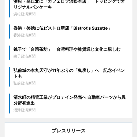
浜松・高丘北に「カフェロブ浜松本店」 トッピングでオ
リジナルパンケーキ
浜松経済新聞
香港・啓徳に仏ビストロ新店「Bistrot's Suzette」
香港経済新聞
銚子で「台湾茶坊」 台湾料理や雑貨通じ文化に親しむ
銚子経済新聞
弘前城の本丸天守が11年ぶりの「曳戻し」へ 記念イベン
トも
弘前経済新聞
清水町の精管工業がプロテイン発売へ 自動車パーツから異
分野初進出
沼津経済新聞
プレスリリース