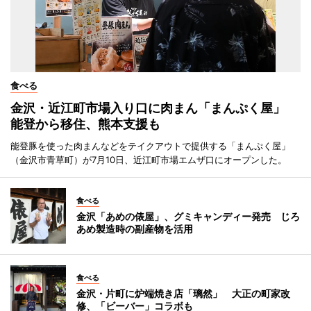
食べる
金沢・近江町市場入り口に肉まん「まんぷく屋」
能登から移住、熊本支援も
能登豚を使った肉まんなどをテイクアウトで提供する「まんぷく屋」
（金沢市青草町）が7月10日、近江町市場エムザ口にオープンした。
食べる
金沢「あめの俵屋」、グミキャンディー発売 じろ
あめ製造時の副産物を活用
食べる
金沢・片町に炉端焼き店「璃然」 大正の町家改
修、「ビーバー」コラボも