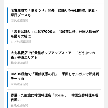
名古屋城で「夏まつり」開幕 盆踊りを毎日開催、飲食・
縁日ブースも
名駅経済新聞
「渋谷盆踊り」に6万7000人 109前に櫓、外国人観光客
も踊りの輪に
シブヤ経済新聞
大丸札幌店で任天堂ポップアップストア 「どうぶつの
森」特設エリアも
札幌経済新聞
OMO5函館で「函館夜景の日」 手回しオルガンで野外劇
テーマ曲
函館経済新聞
香港・九龍塘に韓国料理店「Social」 韓国定番料理を現
代風に
香港経済新聞