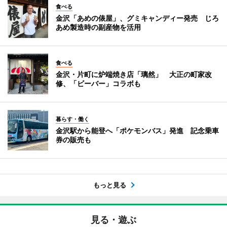
食べる
金沢「あめの俵屋」、グミキャンディー発売 じろ
あめ製造時の副産物を活用
食べる
金沢・片町に炉端焼き店「璃然」 大正の町家改
修、「ビーバー」コラボも
暮らす・働く
金沢駅から能登へ「ポケモンバス」発進 記念乗車
券の販売も
もっと見る
見る・遊ぶ