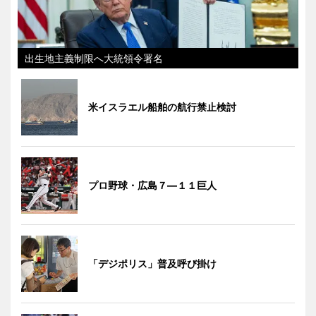
出生地主義制限へ大統領令署名
米イスラエル船舶の航行禁止検討
プロ野球・広島７―１１巨人
「デジポリス」普及呼び掛け