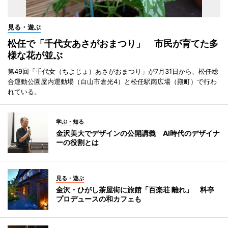
見る・遊ぶ
松任で「千代女あさがおまつり」 市民が育てた多
様な花が並ぶ
第49回「千代女（ちよじょ）あさがおまつり」が7月31日から、松任総
合運動公園屋内運動場（白山市倉光4）と松任駅南広場（殿町）で行わ
れている。
学ぶ・知る
金沢美大でデザインの公開講義 AI時代のデザイナ
ーの役割とは
見る・遊ぶ
金沢・ひがし茶屋街に旅館「百楽荘 離れ」 料亭
プロデュースの和カフェも