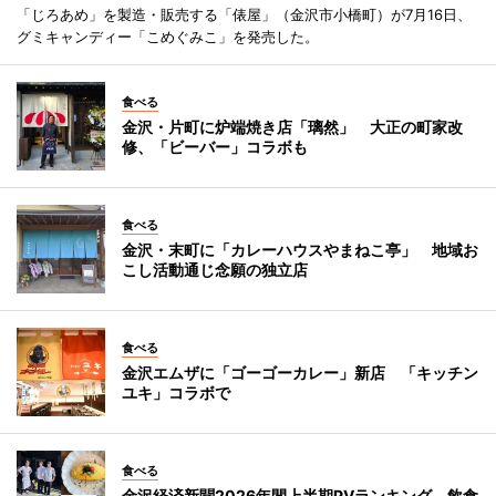
「じろあめ」を製造・販売する「俵屋」（金沢市小橋町）が7月16日、
グミキャンディー「こめぐみこ」を発売した。
食べる
金沢・片町に炉端焼き店「璃然」 大正の町家改
修、「ビーバー」コラボも
食べる
金沢・末町に「カレーハウスやまねこ亭」 地域お
こし活動通じ念願の独立店
食べる
金沢エムザに「ゴーゴーカレー」新店 「キッチン
ユキ」コラボで
食べる
金沢経済新聞2026年間上半期PVランキング 飲食