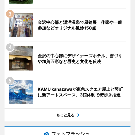
金沢中心部と湯涌温泉で風鈴展 作家や一般
参加などオリジナル風鈴150点
金沢の中心部にデザイナーズホテル、雪づり
や加賀五彩など歴史と文化を反映
KAMU kanazawaが東急スクエア屋上と竪町
に新アートスペース、3館体制で街歩き推進
もっと見る
フォトフラッシュ