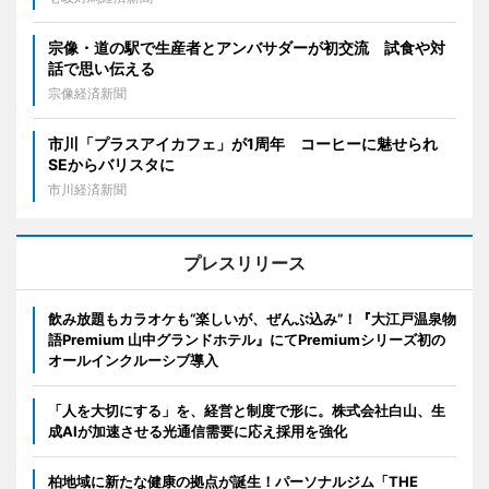
宗像・道の駅で生産者とアンバサダーが初交流 試食や対
話で思い伝える
宗像経済新聞
市川「プラスアイカフェ」が1周年 コーヒーに魅せられ
SEからバリスタに
市川経済新聞
プレスリリース
飲み放題もカラオケも“楽しいが、ぜんぶ込み”！『大江戸温泉物
語Premium 山中グランドホテル』にてPremiumシリーズ初の
オールインクルーシブ導入
「人を大切にする」を、経営と制度で形に。株式会社白山、生
成AIが加速させる光通信需要に応え採用を強化
柏地域に新たな健康の拠点が誕生！パーソナルジム「THE