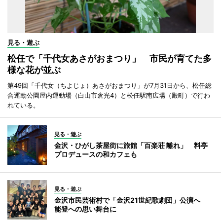
見る・遊ぶ
松任で「千代女あさがおまつり」 市民が育てた多
様な花が並ぶ
第49回「千代女（ちよじょ）あさがおまつり」が7月31日から、松任総
合運動公園屋内運動場（白山市倉光4）と松任駅南広場（殿町）で行わ
れている。
見る・遊ぶ
金沢・ひがし茶屋街に旅館「百楽荘 離れ」 料亭
プロデュースの和カフェも
見る・遊ぶ
金沢市民芸術村で「金沢21世紀歌劇団」公演へ
能登への思い舞台に