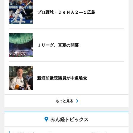
プロ野球・ＤｅＮＡ２―１広島
Ｊリーグ、真夏の開幕
新垣前衆院議員が中道離党
もっと見る
みん経トピックス