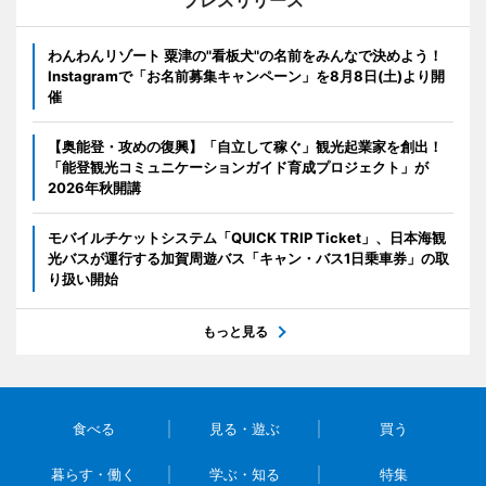
プレスリリース
わんわんリゾート 粟津の"看板犬"の名前をみんなで決めよう！
Instagramで「お名前募集キャンペーン」を8月8日(土)より開
催
【奥能登・攻めの復興】「自立して稼ぐ」観光起業家を創出！
「能登観光コミュニケーションガイド育成プロジェクト」が
2026年秋開講
モバイルチケットシステム「QUICK TRIP Ticket」、日本海観
光バスが運行する加賀周遊バス「キャン・バス1日乗車券」の取
り扱い開始
もっと見る
食べる
見る・遊ぶ
買う
暮らす・働く
学ぶ・知る
特集