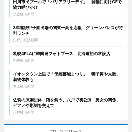
田川市民プールで「バリアフリーデイ」 開催に向けCFで
協力呼びかけ
筑豊経済新聞
3年連続甲子園出場の関東一高を応援 グリーンパレスが特
別ランチ
江戸川経済新聞
札幌4PLAに韓国発フォトブース 北海道初の常設店
札幌経済新聞
イオンタウン上里で「伝統芸能まつり」 獅子舞や太鼓、
着物体験も
本庄経済新聞
佐賀の演劇団体・猫を飼う、八戸で初公演 男女の関係、
ピアノや彫刻を交えて
八戸経済新聞