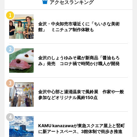
アクセスランキング
金沢・中央卸売市場近くに「ちいさな美術
館」 ミニチュア制作体験も
金沢のしょうゆみそ蔵が新商品「醤油もろ
み」発売 コロナ禍で時間かけ職人が開発
金沢中心部と湯涌温泉で風鈴展 作家や一般
参加などオリジナル風鈴150点
KAMU kanazawaが東急スクエア屋上と竪町
に新アートスペース、3館体制で街歩き推進