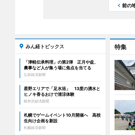
前の
みん経トピックス
特集
「津軽伝承料理」の第2弾 正月や盆、
農事など人が集う場に焦点を当てる
弘前経済新聞
星野エリアで「足水浴」 13度の湧水と
ヒノキ香るおけで清涼体験
軽井沢経済新聞
札幌でゲームイベント10月開催へ 高校
生向け企画を新設
札幌経済新聞