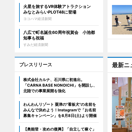
火星を旅するVR体験アトラクション
みなとみらいPLOT48に登場
ヨコハマ経済新聞
八広で町名誕生60周年祝賀会 小池都
知事も祝福
すみだ経済新聞
プレスリリース
最新ニ
株式会社カルナ、石川県に初進出。
「CARNA BASE NONOICHI」を開設し、
北陸での事業展開を強化
わんわんリゾート 粟津の"看板犬"の名前を
みんなで決めよう！Instagramで「お名前
募集キャンペーン」を8月8日(土)より開催
【奥能登・攻めの復興】「自立して稼ぐ」