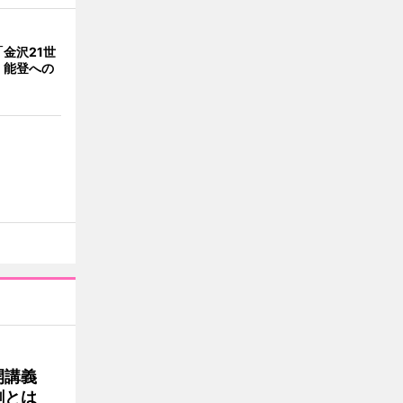
金沢21世
 能登への
公開講義
割とは