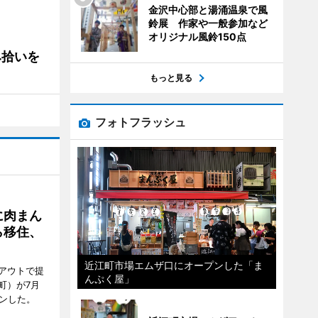
金沢中心部と湯涌温泉で風
鈴展 作家や一般参加など
オリジナル風鈴150点
み拾いを
もっと見る
フォトフラッシュ
に肉まん
ら移住、
近江町市場エムザ口にオープンした「ま
アウトで提
んぷく屋」
町）が7月
ンした。