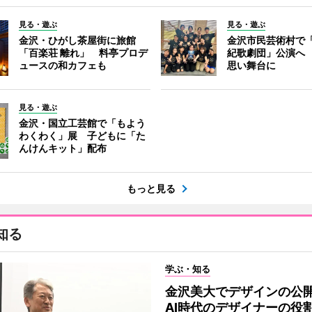
見る・遊ぶ
見る・遊ぶ
金沢・ひがし茶屋街に旅館
金沢市民芸術村で「
「百楽荘 離れ」 料亭プロデ
紀歌劇団」公演へ
ュースの和カフェも
思い舞台に
見る・遊ぶ
金沢・国立工芸館で「もよう
わくわく」展 子どもに「た
んけんキット」配布
もっと見る
知る
学ぶ・知る
金沢美大でデザインの
AI時代のデザイナーの役