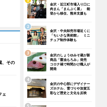
金沢・近江町市場入り口に
肉まん「まんぷく屋」 能
登から移住、熊本支援も
金沢・中央卸売市場近くに
「ちいさな美術館」 ミニ
チュア制作体験も
金沢のしょうゆみそ蔵が新
商品「醤油もろみ」発売
城、その
コロナ禍で時間かけ職人が
開発
金沢の中心部にデザイナー
ズホテル、雪づりや加賀五
彩など歴史と文化を反映
フェ