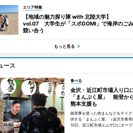
エリア特集
【地域の魅力探り隊 with 北陸大学】
vol.07 大学生が「スポGOMI」で海岸のご
競い合う
もっと見る
ュース
食べる
金沢・近江町市場入り口
「まんぷく屋」 能登か
熊本支援も
能登豚を使った肉まんなどをテイク
供する「まんぷく屋」（金沢市青草
10日、近江町市場エムザ口にオープ