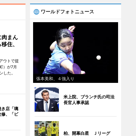
ワールドフォトニュース
に肉まん
ら移住、
アウトで提
町）が7月
ンした。
張本美和、４強入り
米上院、ブランチ氏の司法
長官人事承認
焼き店「璃
改修、「ビ
柏、開幕白星 Ｊリーグ