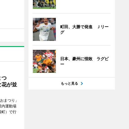
町田、大勝で発進 Ｊリー
グ
日本、豪州に惜敗 ラグビ
ー
まつ
もっと見る
な花が並
がおまつり」
屋内運動場
殿町）で行