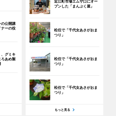
近江町市場エムザ口にオー
プンした「まんぷく屋」
ンの公開講
イナーの役
松任で「千代女あさがおま
つり」
」、グミキ
松任で「千代女あさがおま
じろあめ製
つり」
用
松任で「千代女あさがおま
つり」
もっと見る