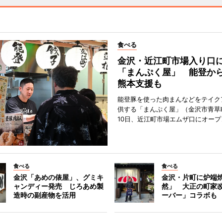
食べる
金沢・近江町市場入り口
「まんぷく屋」 能登か
熊本支援も
能登豚を使った肉まんなどをテイク
供する「まんぷく屋」（金沢市青草
10日、近江町市場エムザ口にオープ
食べる
食べる
金沢「あめの俵屋」、グミキ
金沢・片町に炉端
ャンディー発売 じろあめ製
然」 大正の町家
造時の副産物を活用
ーバー」コラボも