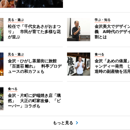
見る・遊ぶ
学ぶ・知る
松任で「千代女あさがおまつ
金沢美大でデザイ
り」 市民が育てた多様な花
義 AI時代のデザ
が並ぶ
割とは
見る・遊ぶ
食べる
金沢・ひがし茶屋街に旅館
金沢「あめの俵屋
「百楽荘 離れ」 料亭プロデ
ャンディー発売 
ュースの和カフェも
造時の副産物を活
食べる
金沢・片町に炉端焼き店「璃
然」 大正の町家改修、「ビ
ーバー」コラボも
もっと見る