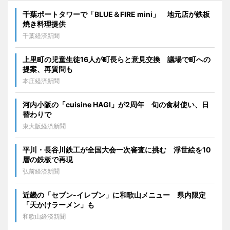
千葉ポートタワーで「BLUE＆FIRE mini」 地元店が鉄板
焼き料理提供
千葉経済新聞
上里町の児童生徒16人が町長らと意見交換 議場で町への
提案、再質問も
本庄経済新聞
河内小阪の「cuisine HAGI」が2周年 旬の食材使い、日
替わりで
東大阪経済新聞
平川・長谷川鉄工が全国大会一次審査に挑む 浮世絵を10
層の鉄板で再現
弘前経済新聞
近畿の「セブン-イレブン」に和歌山メニュー 県内限定
「天かけラーメン」も
和歌山経済新聞