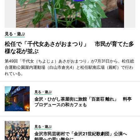
見る・遊ぶ
松任で「千代女あさがおまつり」 市民が育てた多
様な花が並ぶ
第49回「千代女（ちよじょ）あさがおまつり」が7月31日から、松任総
合運動公園屋内運動場（白山市倉光4）と松任駅南広場（殿町）で行わ
れている。
見る・遊ぶ
金沢・ひがし茶屋街に旅館「百楽荘 離れ」 料亭
プロデュースの和カフェも
見る・遊ぶ
金沢市民芸術村で「金沢21世紀歌劇団」公演へ
能登への思い舞台に