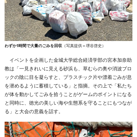
わずか1時間で大量のごみを回収
（写真提供＝堺谷啓史）
イベントを企画した金城大学総合経済学部の宮本加奈助
教は「一見きれいに見える砂浜も、草むらの奥や消波ブロ
ックの陰に目を凝らすと、プラスチック片や漂着ごみが息
を潜めるように蓄積している」と指摘。その上で「私たち
が体を動かしてごみを拾うことがゲームのポイントになる
と同時に、徳光の美しい海や生態系を守ることにもつなが
る」と大会の意義を話す。