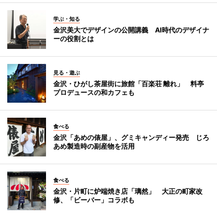
学ぶ・知る
金沢美大でデザインの公開講義 AI時代のデザイナ
ーの役割とは
見る・遊ぶ
金沢・ひがし茶屋街に旅館「百楽荘 離れ」 料亭
プロデュースの和カフェも
食べる
金沢「あめの俵屋」、グミキャンディー発売 じろ
あめ製造時の副産物を活用
食べる
金沢・片町に炉端焼き店「璃然」 大正の町家改
修、「ビーバー」コラボも