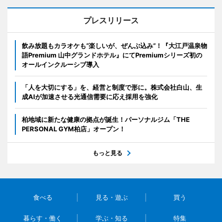
プレスリリース
飲み放題もカラオケも“楽しいが、ぜんぶ込み”！『大江戸温泉物
語Premium 山中グランドホテル』にてPremiumシリーズ初の
オールインクルーシブ導入
「人を大切にする」を、経営と制度で形に。株式会社白山、生
成AIが加速させる光通信需要に応え採用を強化
柏地域に新たな健康の拠点が誕生！パーソナルジム「THE
PERSONAL GYM柏店」オープン！
もっと見る
食べる
見る・遊ぶ
買う
暮らす・働く
学ぶ・知る
特集