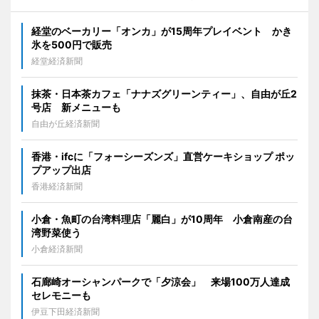
経堂のベーカリー「オンカ」が15周年プレイベント かき
氷を500円で販売
経堂経済新聞
抹茶・日本茶カフェ「ナナズグリーンティー」、自由が丘2
号店 新メニューも
自由が丘経済新聞
香港・ifcに「フォーシーズンズ」直営ケーキショップ ポッ
プアップ出店
香港経済新聞
小倉・魚町の台湾料理店「麗白」が10周年 小倉南産の台
湾野菜使う
小倉経済新聞
石廊崎オーシャンパークで「夕涼会」 来場100万人達成
セレモニーも
伊豆下田経済新聞