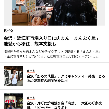
食べる
金沢・近江町市場入り口に肉まん「まんぷく屋」
能登から移住、熊本支援も
能登豚を使った肉まんなどをテイクアウトで提供する「まんぷく屋」
（金沢市青草町）が7月10日、近江町市場エムザ口にオープンした。
食べる
金沢「あめの俵屋」、グミキャンディー発売 じろ
あめ製造時の副産物を活用
食べる
金沢・片町に炉端焼き店「璃然」 大正の町家改
修、「ビーバー」コラボも