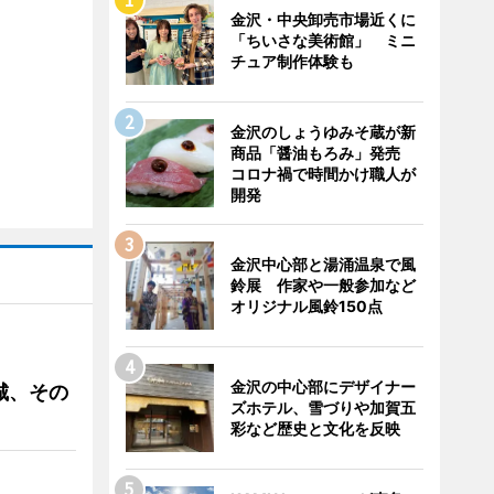
金沢・中央卸売市場近くに
「ちいさな美術館」 ミニ
チュア制作体験も
金沢のしょうゆみそ蔵が新
商品「醤油もろみ」発売
コロナ禍で時間かけ職人が
開発
金沢中心部と湯涌温泉で風
鈴展 作家や一般参加など
オリジナル風鈴150点
金沢の中心部にデザイナー
城、その
ズホテル、雪づりや加賀五
彩など歴史と文化を反映