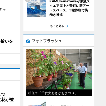
KAMU kanazawaが東急ス
クエア屋上と竪町に新アー
フェ
トスペース、3館体制で街
歩き推進
もっと見る
フォトフラッシュ
み拾いを
松任で「千代女あさがおまつり」
まつ
な花が並