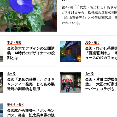
第49回「千代女（ちよじょ）あさ
が7月31日から、松任総合運動公園
（白山市倉光4）と松任駅南広場（
われている。
学ぶ・知る
見る・遊ぶ
金沢美大でデザインの公開講
金沢・ひがし茶屋
義 AI時代のデザイナーの役
「百楽荘 離れ」 
割とは
ュースの和カフェ
食べる
食べる
金沢「あめの俵屋」、グミキ
金沢・片町に炉端
ャンディー発売 じろあめ製
然」 大正の町家
造時の副産物を活用
ーバー」コラボも
暮らす・働く
金沢駅から能登へ「ポケモン
バス」発進 記念乗車券の販