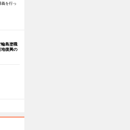
講義を行っ
で輪島塗職
産地復興の