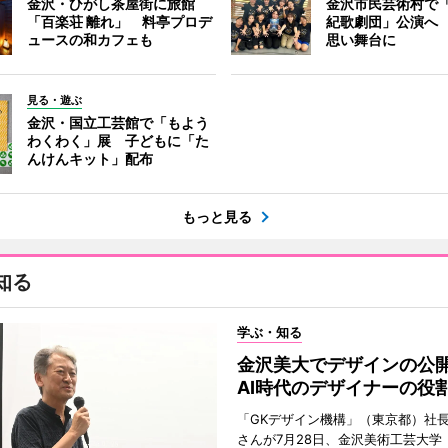
金沢・ひがし茶屋街に旅館
金沢市民芸術村で「
「百楽荘 離れ」 料亭プロデ
紀歌劇団」公演へ
ュースの和カフェも
思い舞台に
見る・遊ぶ
金沢・国立工芸館で「もよう
わくわく」展 子どもに「た
んけんキット」配布
もっと見る
知る
学ぶ・知る
金沢美大でデザインの
AI時代のデザイナーの役
「GKデザイン機構」（東京都）社
さんが7月28日、金沢美術工芸大学