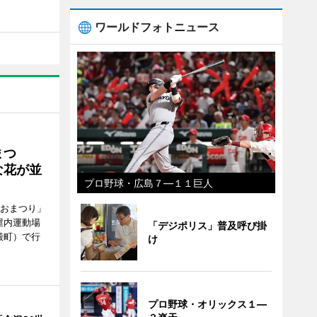
ワールドフォトニュース
まつ
な花が並
プロ野球・広島７―１１巨人
がおまつり」
屋内運動場
「デジポリス」普及呼び掛
殿町）で行
け
プロ野球・オリックス１―