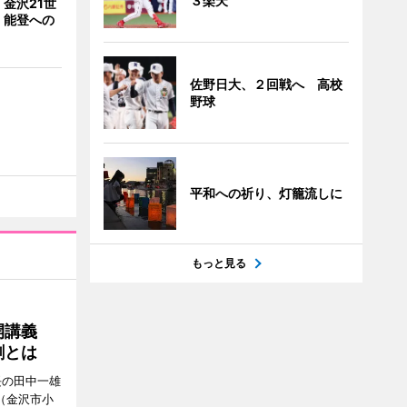
３楽天
金沢21世
 能登への
佐野日大、２回戦へ 高校
野球
平和への祈り、灯籠流しに
もっと見る
公開講義
割とは
長の田中一雄
（金沢市小