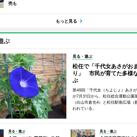
売も
もっと見る
遊ぶ
見る・遊ぶ
松任で「千代女あさがお
り」 市民が育てた多様
ぶ
第49回「千代女（ちよじょ）あさ
が7月31日から、松任総合運動公園
（白山市倉光4）と松任駅南広場（
われている。
見る・遊ぶ
見る・遊ぶ