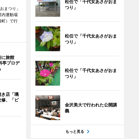
松任で「千代女あさがおま
つり」
がおまつり」
屋内運動場
殿町）で行
松任で「千代女あさがおま
つり」
街に旅館
料亭プロデ
も
松任で「千代女あさがおま
つり」
焼き店「璃
改修、「ビ
金沢美大で行われた公開講
義
もっと見る