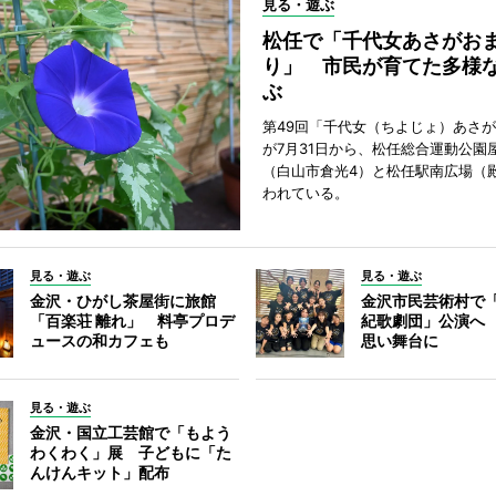
見る・遊ぶ
松任で「千代女あさがお
り」 市民が育てた多様
ぶ
第49回「千代女（ちよじょ）あさ
が7月31日から、松任総合運動公園
（白山市倉光4）と松任駅南広場（
われている。
見る・遊ぶ
見る・遊ぶ
金沢・ひがし茶屋街に旅館
金沢市民芸術村で「
「百楽荘 離れ」 料亭プロデ
紀歌劇団」公演へ
ュースの和カフェも
思い舞台に
見る・遊ぶ
金沢・国立工芸館で「もよう
わくわく」展 子どもに「た
んけんキット」配布