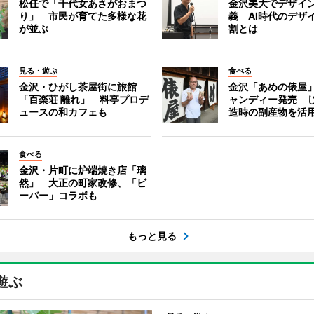
松任で「千代女あさがおまつ
金沢美大でデザイ
り」 市民が育てた多様な花
義 AI時代のデザ
が並ぶ
割とは
見る・遊ぶ
食べる
金沢・ひがし茶屋街に旅館
金沢「あめの俵屋
「百楽荘 離れ」 料亭プロデ
ャンディー発売 
ュースの和カフェも
造時の副産物を活
食べる
金沢・片町に炉端焼き店「璃
然」 大正の町家改修、「ビ
ーバー」コラボも
もっと見る
遊ぶ