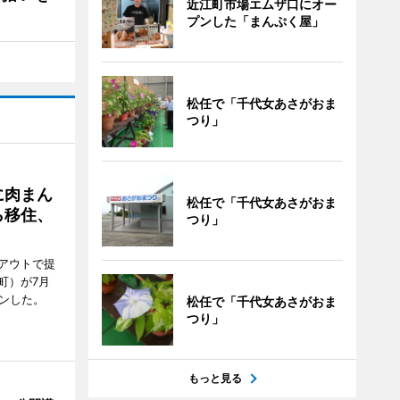
近江町市場エムザ口にオー
プンした「まんぷく屋」
松任で「千代女あさがおま
つり」
に肉まん
松任で「千代女あさがおま
ら移住、
つり」
アウトで提
町）が7月
ンした。
松任で「千代女あさがおま
つり」
もっと見る