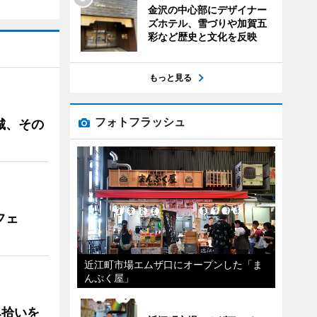
金沢の中心部にデザイナー
ズホテル、雪づりや加賀五
彩など歴史と文化を反映
もっと見る
フォトフラッシュ
城、その
フェ
近江町市場エムザ口にオープンした「ま
んぷく屋」
み拾いを