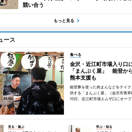
競い合う
もっと見る
ュース
食べる
金沢・近江町市場入り口
「まんぷく屋」 能登か
熊本支援も
能登豚を使った肉まんなどをテイク
供する「まんぷく屋」（金沢市青草
10日、近江町市場エムザ口にオープ
見る・遊ぶ
学ぶ・知る