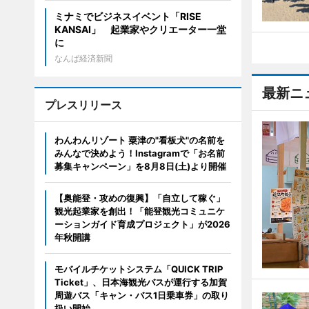
ミナミでビジネスイベント「RISE
KANSAI」 起業家やクリエーター一堂
に
なんば経済新聞
最新ニ
プレスリリース
わんわんリゾート 粟津の"看板犬"の名前を
みんなで決めよう！Instagramで「お名前
募集キャンペーン」を8月8日(土)より開催
【奥能登・攻めの復興】「自立して稼ぐ」
観光起業家を創出！「能登観光コミュニケ
ーションガイド育成プロジェクト」が2026
年秋開講
モバイルチケットシステム「QUICK TRIP
Ticket」、日本海観光バスが運行する加賀
周遊バス「キャン・バス1日乗車券」の取り
扱い開始