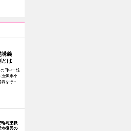
公開講義
割とは
長の田中一雄
（金沢市小
講義を行っ
で輪島塗職
産地復興の