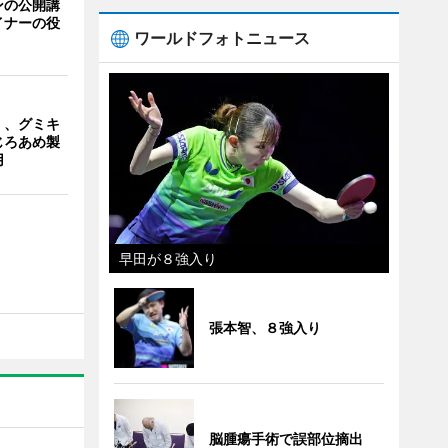
ンの公開講
イナーの役
ワールドフォトニュース
」、グミキ
じろあめ製
用
早田が８強入り
張本智、８強入り
脳腫瘍手術で誤部位摘出