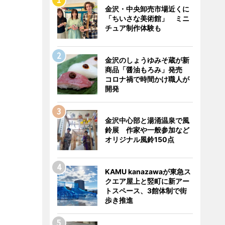
金沢・中央卸売市場近くに
「ちいさな美術館」 ミニ
チュア制作体験も
金沢のしょうゆみそ蔵が新
商品「醤油もろみ」発売
コロナ禍で時間かけ職人が
開発
金沢中心部と湯涌温泉で風
鈴展 作家や一般参加など
オリジナル風鈴150点
KAMU kanazawaが東急ス
クエア屋上と竪町に新アー
トスペース、3館体制で街
歩き推進