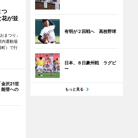
まつ
な花が並
有明が２回戦へ 高校野球
がおまつり」
屋内運動場
殿町）で行
日本、８日豪州戦 ラグビ
ー
金沢21世
 能登への
もっと見る