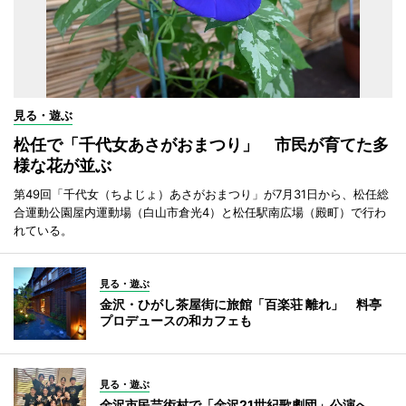
見る・遊ぶ
松任で「千代女あさがおまつり」 市民が育てた多
様な花が並ぶ
第49回「千代女（ちよじょ）あさがおまつり」が7月31日から、松任総
合運動公園屋内運動場（白山市倉光4）と松任駅南広場（殿町）で行わ
れている。
見る・遊ぶ
金沢・ひがし茶屋街に旅館「百楽荘 離れ」 料亭
プロデュースの和カフェも
見る・遊ぶ
金沢市民芸術村で「金沢21世紀歌劇団」公演へ