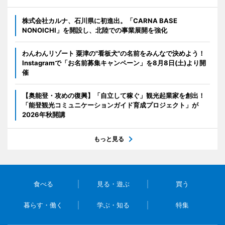
株式会社カルナ、石川県に初進出。「CARNA BASE
NONOICHI」を開設し、北陸での事業展開を強化
わんわんリゾート 粟津の"看板犬"の名前をみんなで決めよう！
Instagramで「お名前募集キャンペーン」を8月8日(土)より開
催
【奥能登・攻めの復興】「自立して稼ぐ」観光起業家を創出！
「能登観光コミュニケーションガイド育成プロジェクト」が
2026年秋開講
もっと見る
食べる
見る・遊ぶ
買う
暮らす・働く
学ぶ・知る
特集