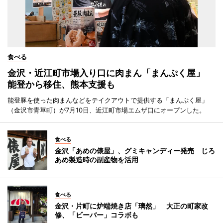
食べる
金沢・近江町市場入り口に肉まん「まんぷく屋」
能登から移住、熊本支援も
能登豚を使った肉まんなどをテイクアウトで提供する「まんぷく屋」
（金沢市青草町）が7月10日、近江町市場エムザ口にオープンした。
食べる
金沢「あめの俵屋」、グミキャンディー発売 じろ
あめ製造時の副産物を活用
食べる
金沢・片町に炉端焼き店「璃然」 大正の町家改
修、「ビーバー」コラボも