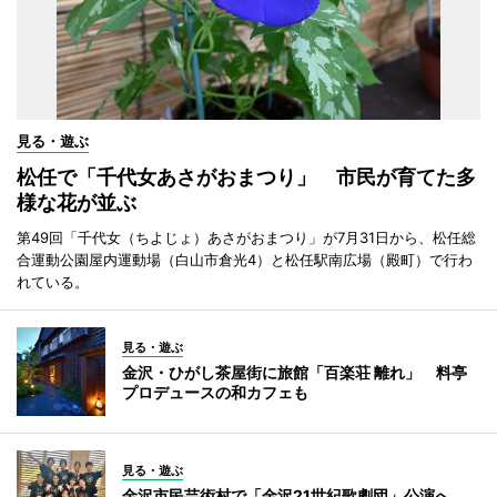
見る・遊ぶ
松任で「千代女あさがおまつり」 市民が育てた多
様な花が並ぶ
第49回「千代女（ちよじょ）あさがおまつり」が7月31日から、松任総
合運動公園屋内運動場（白山市倉光4）と松任駅南広場（殿町）で行わ
れている。
見る・遊ぶ
金沢・ひがし茶屋街に旅館「百楽荘 離れ」 料亭
プロデュースの和カフェも
見る・遊ぶ
金沢市民芸術村で「金沢21世紀歌劇団」公演へ