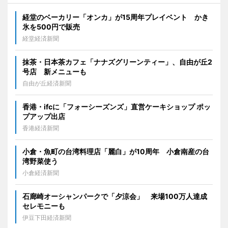
経堂のベーカリー「オンカ」が15周年プレイベント かき
氷を500円で販売
経堂経済新聞
抹茶・日本茶カフェ「ナナズグリーンティー」、自由が丘2
号店 新メニューも
自由が丘経済新聞
香港・ifcに「フォーシーズンズ」直営ケーキショップ ポッ
プアップ出店
香港経済新聞
小倉・魚町の台湾料理店「麗白」が10周年 小倉南産の台
湾野菜使う
小倉経済新聞
石廊崎オーシャンパークで「夕涼会」 来場100万人達成
セレモニーも
伊豆下田経済新聞