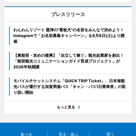
プレスリリース
わんわんリゾート 粟津の"看板犬"の名前をみんなで決めよう！
Instagramで「お名前募集キャンペーン」を8月8日(土)より開
催
【奥能登・攻めの復興】「自立して稼ぐ」観光起業家を創出！
「能登観光コミュニケーションガイド育成プロジェクト」が
2026年秋開講
モバイルチケットシステム「QUICK TRIP Ticket」、日本海観
光バスが運行する加賀周遊バス「キャン・バス1日乗車券」の取
り扱い開始
もっと見る
食べる
見る・遊ぶ
買う