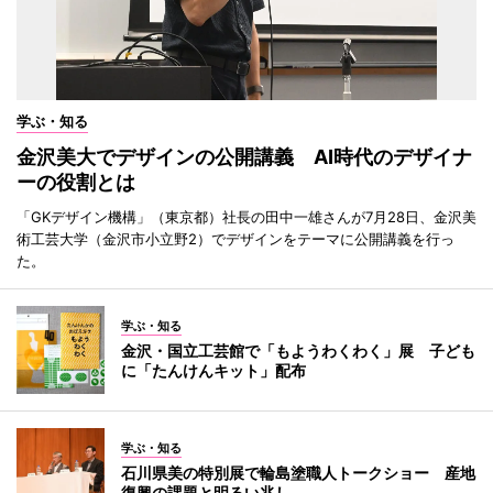
学ぶ・知る
金沢美大でデザインの公開講義 AI時代のデザイナ
ーの役割とは
「GKデザイン機構」（東京都）社長の田中一雄さんが7月28日、金沢美
術工芸大学（金沢市小立野2）でデザインをテーマに公開講義を行っ
た。
学ぶ・知る
金沢・国立工芸館で「もようわくわく」展 子ども
に「たんけんキット」配布
学ぶ・知る
石川県美の特別展で輪島塗職人トークショー 産地
復興の課題と明るい兆し