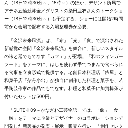
ん（18日12時30分～、15時～）のほか、デサント所属で
アテネ五輪競泳金メダリストの柴田亜衣さんのトークショ
ー（18日12時30分～）も予定する。ショーには開始2時間
前から会場で配布する入場整理券が必要。
「金沢未来風流」は、「布」「光」「食」で演出された
新感覚の空間「金沢未来風流」を舞台に、新しいスタイル
の味と器でもてなす「カフェ」が登場。「和のフィンガー
フード」をテーマに、はしを使わず手でつまんで食べられ
る食事を立食形式で提供する。老舗日本料理店「銭屋」と
和菓子店「柴舟小出」が独自に創作した料理と菓子を、若
手陶芸作家の作品でもてなす。料理と和菓子に加賀棒茶が
付いたセットは500円。
「SUTEKI‘09～かなざわ工芸物語」では、「飾」「食」
「触」をテーマに企業とデザイナーのコラボレーションで
開発した新製品の発表・展示・販売を行い、「創作セレク