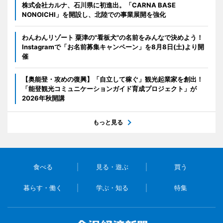
株式会社カルナ、石川県に初進出。「CARNA BASE
NONOICHI」を開設し、北陸での事業展開を強化
わんわんリゾート 粟津の"看板犬"の名前をみんなで決めよう！
Instagramで「お名前募集キャンペーン」を8月8日(土)より開
催
【奥能登・攻めの復興】「自立して稼ぐ」観光起業家を創出！
「能登観光コミュニケーションガイド育成プロジェクト」が
2026年秋開講
もっと見る
食べる
見る・遊ぶ
買う
暮らす・働く
学ぶ・知る
特集