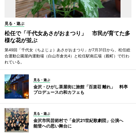
見る・遊ぶ
松任で「千代女あさがおまつり」 市民が育てた多
様な花が並ぶ
第49回「千代女（ちよじょ）あさがおまつり」が7月31日から、松任総
合運動公園屋内運動場（白山市倉光4）と松任駅南広場（殿町）で行わ
れている。
見る・遊ぶ
金沢・ひがし茶屋街に旅館「百楽荘 離れ」 料亭
プロデュースの和カフェも
見る・遊ぶ
金沢市民芸術村で「金沢21世紀歌劇団」公演へ
能登への思い舞台に