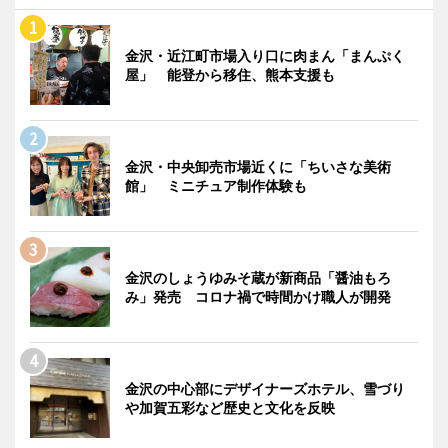
金沢・近江町市場入り口に肉まん「まんぷく
屋」 能登から移住、熊本支援も
金沢・中央卸売市場近くに「ちいさな美術
館」 ミニチュア制作体験も
金沢のしょうゆみそ蔵が新商品「醤油もろ
み」発売 コロナ禍で時間かけ職人が開発
金沢の中心部にデザイナーズホテル、雪づり
や加賀五彩など歴史と文化を反映