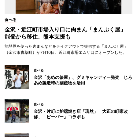
食べる
金沢・近江町市場入り口に肉まん「まんぷく屋」
能登から移住、熊本支援も
能登豚を使った肉まんなどをテイクアウトで提供する「まんぷく屋」
（金沢市青草町）が7月10日、近江町市場エムザ口にオープンした。
食べる
金沢「あめの俵屋」、グミキャンディー発売 じろ
あめ製造時の副産物を活用
食べる
金沢・片町に炉端焼き店「璃然」 大正の町家改
修、「ビーバー」コラボも