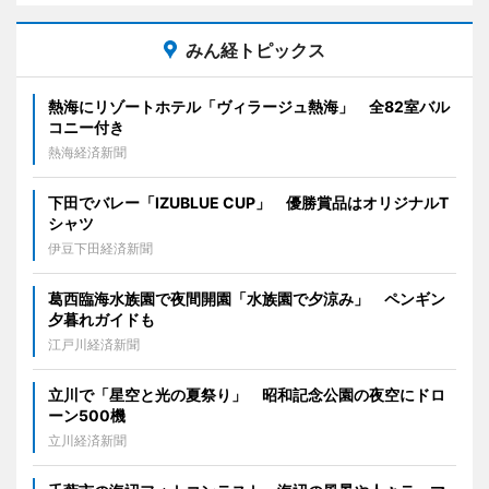
みん経トピックス
熱海にリゾートホテル「ヴィラージュ熱海」 全82室バル
コニー付き
熱海経済新聞
下田でバレー「IZUBLUE CUP」 優勝賞品はオリジナルT
シャツ
伊豆下田経済新聞
葛西臨海水族園で夜間開園「水族園で夕涼み」 ペンギン
夕暮れガイドも
江戸川経済新聞
立川で「星空と光の夏祭り」 昭和記念公園の夜空にドロ
ーン500機
立川経済新聞