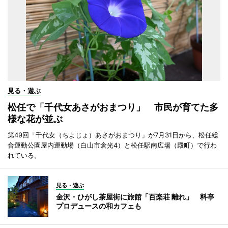
見る・遊ぶ
松任で「千代女あさがおまつり」 市民が育てた多
様な花が並ぶ
第49回「千代女（ちよじょ）あさがおまつり」が7月31日から、松任総
合運動公園屋内運動場（白山市倉光4）と松任駅南広場（殿町）で行わ
れている。
見る・遊ぶ
金沢・ひがし茶屋街に旅館「百楽荘 離れ」 料亭
プロデュースの和カフェも