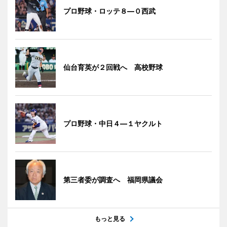
プロ野球・ロッテ８―０西武
仙台育英が２回戦へ 高校野球
プロ野球・中日４―１ヤクルト
第三者委が調査へ 福岡県議会
もっと見る