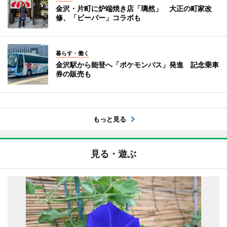
金沢・片町に炉端焼き店「璃然」 大正の町家改
修、「ビーバー」コラボも
暮らす・働く
金沢駅から能登へ「ポケモンバス」発進 記念乗車
券の販売も
もっと見る
見る・遊ぶ