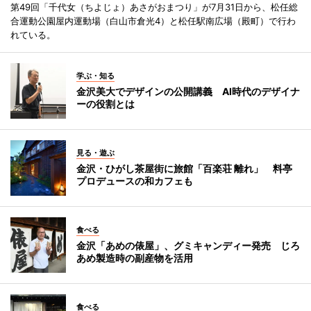
第49回「千代女（ちよじょ）あさがおまつり」が7月31日から、松任総
合運動公園屋内運動場（白山市倉光4）と松任駅南広場（殿町）で行わ
れている。
学ぶ・知る
金沢美大でデザインの公開講義 AI時代のデザイナ
ーの役割とは
見る・遊ぶ
金沢・ひがし茶屋街に旅館「百楽荘 離れ」 料亭
プロデュースの和カフェも
食べる
金沢「あめの俵屋」、グミキャンディー発売 じろ
あめ製造時の副産物を活用
食べる