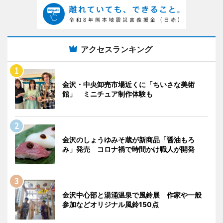
アクセスランキング
金沢・中央卸売市場近くに「ちいさな美術
館」 ミニチュア制作体験も
金沢のしょうゆみそ蔵が新商品「醤油もろ
み」発売 コロナ禍で時間かけ職人が開発
金沢中心部と湯涌温泉で風鈴展 作家や一般
参加などオリジナル風鈴150点