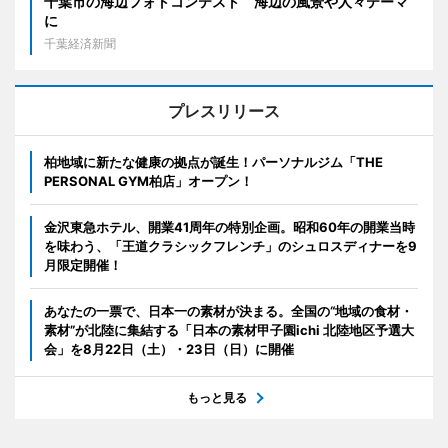
千葉市の海辺フォトコンテスト 海辺の風景や人々テーマ
に
千葉経済新聞
プレスリリース
柏地域に新たな健康の拠点が誕生！パーソナルジム「THE
PERSONAL GYM柏店」オープン！
金沢東急ホテル、開業41周年の特別企画。昭和60年の開業当時
を味わう、「王道クラシックフレンチ」のシュロスディナーを9
月限定開催！
あなたの一票で、日本一の素材が決まる。全国の“地域の食材・
素材”が北陸に集結する「日本の素材甲子園ichi 北陸地区予選大
会」を8月22日（土）・23日（日）に開催
もっと見る