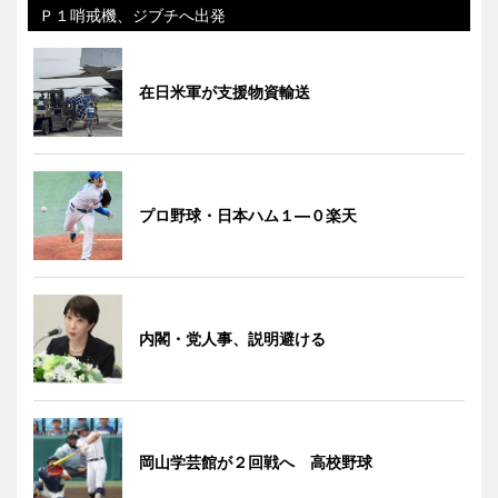
Ｐ１哨戒機、ジブチへ出発
在日米軍が支援物資輸送
プロ野球・日本ハム１―０楽天
内閣・党人事、説明避ける
岡山学芸館が２回戦へ 高校野球