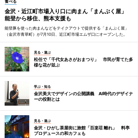
食べる
金沢・近江町市場入り口に肉まん「まんぷく屋」
能登から移住、熊本支援も
能登豚を使った肉まんなどをテイクアウトで提供する「まんぷく屋」
（金沢市青草町）が7月10日、近江町市場エムザ口にオープンした。
見る・遊ぶ
松任で「千代女あさがおまつり」 市民が育てた多
様な花が並ぶ
学ぶ・知る
金沢美大でデザインの公開講義 AI時代のデザイナ
ーの役割とは
見る・遊ぶ
金沢・ひがし茶屋街に旅館「百楽荘 離れ」 料亭
プロデュースの和カフェも