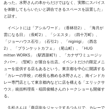
あった。水野さんの本からだけではなく、実際にスパイス
を体験してもらいたいと調合できるスペースを設置した」
と話す。
イベントには「アシルワード」（香林坊2）、「海月が
雲になる日」（長町2）、「シエスタ」（四十万町）、
「ジョーハウス石引」（石引2）、「niginigi」（西念
2）、「ブランケットカフェ」（尾山町）、「HUG
mitten WORKS」（駅西新町1）、「カナザワミュージッ
クバー」（竪町）が屋台を出店。イベントだけの限定メニ
ューを提供する店もあるという。東京都を中心に開講する
「カレーの学校」の校長も務める水野さんと、南インドカ
レー専門店として東京都内などに店を構える「エリックサ
ウス」統括料理長・稲田俊輔さんのトークショーも開催す
る。
久松さんは「商店街をジャックするつもりで、カレーで