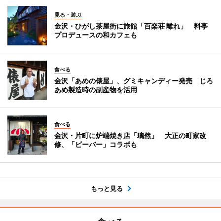
見る・遊ぶ
金沢・ひがし茶屋街に旅館「百楽荘 離れ」 料亭
プロデュースの和カフェも
食べる
金沢「あめの俵屋」、グミキャンディー発売 じろ
あめ製造時の副産物を活用
食べる
金沢・片町に炉端焼き店「璃然」 大正の町家改
修、「ビーバー」コラボも
もっと見る