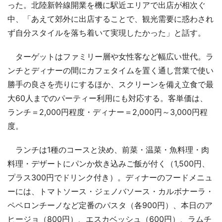
った。北陸新幹線開業を機に駅近エリアで出店が相次ぐ
中、「あえて郊外に出店することで、観光需要に惑わされ
ず自分スタイルを落ち着いて実現したかった」と話す。
ターゲットはファミリー層や女性客など幅広い世代。ラ
ンチとディナーの間にカフェタイムを置く通し営業で使い
勝手の良さを売りにするほか、スクリーンを備え立食で最
大60人までのパーティー利用にも対応する。客単価は、
ランチ＝2,000円程度・ディナー＝2,000円～3,000円程
度。
ランチは1種のコースと決め、前菜・温菜・魚料理・肉
料理・デザートにパンか炊き込みご飯が付く（1,500円、
プラス300円でドリンク付き）。ディナーのフードメニュ
ーには、トマトソース・ジェノバソース・カルボナーラ・
ペペロンチーノなど定番のパスタ（各900円）、本日のア
ヒージョ（800円）、エスカベッシュ（600円）、ラムチ