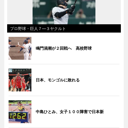
プロ野球・巨人７―３ヤクルト
鳴門渦潮が２回戦へ 高校野球
日本、モンゴルに敗れる
中島ひとみ、女子１００障害で日本新