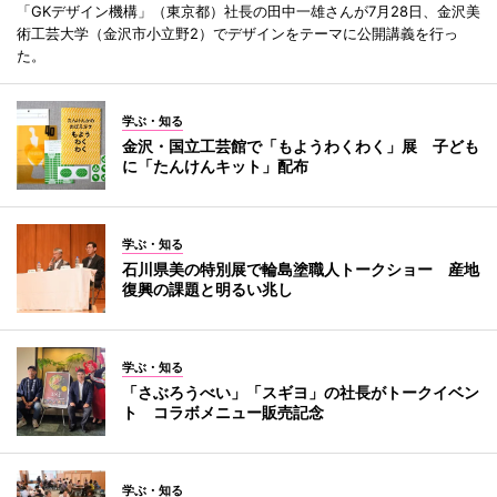
「GKデザイン機構」（東京都）社長の田中一雄さんが7月28日、金沢美
術工芸大学（金沢市小立野2）でデザインをテーマに公開講義を行っ
た。
学ぶ・知る
金沢・国立工芸館で「もようわくわく」展 子ども
に「たんけんキット」配布
学ぶ・知る
石川県美の特別展で輪島塗職人トークショー 産地
復興の課題と明るい兆し
学ぶ・知る
「さぶろうべい」「スギヨ」の社長がトークイベン
ト コラボメニュー販売記念
学ぶ・知る