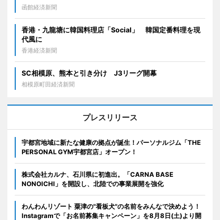
函館経済新聞
香港・九龍塘に韓国料理店「Social」 韓国定番料理を現
代風に
香港経済新聞
SC相模原、熊本と引き分け J3リーグ開幕
相模原町田経済新聞
プレスリリース
宇都宮地域に新たな健康の拠点が誕生！パーソナルジム「THE
PERSONAL GYM宇都宮店」オープン！
株式会社カルナ、石川県に初進出。「CARNA BASE
NONOICHI」を開設し、北陸での事業展開を強化
わんわんリゾート 粟津の"看板犬"の名前をみんなで決めよう！
Instagramで「お名前募集キャンペーン」を8月8日(土)より開