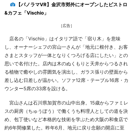
【パノラマVR】金沢市郊外にオープンしたビストロ
&カフェ「Vischio」
［広告］
店名の「Vischio」はイタリア語で「宿り木」を意味
し、オーナーシェフの宮山一さんが「地元に根付き、お客
さまとスタッフが一体となりくつろげる店にしたい」との
思いで名付けた。店内は木のぬくもりと天井からつるされ
る植物で癒やしの雰囲気を演出し、ガラス張りの壁面から
差し込む日差しが温かい。ソファ12席・テーブル16席・カ
ウンター5席の33席を設ける。
宮山さんは石川県加賀市の山中出身。15歳からファミレ
スの厨房（ちゅうぼう）で働くうち料理人としての道を決
め、包丁使いなど本格的な技術を学ぶため大阪の和食店で
約6年間修業した。昨年6月、地元に戻り念願の開店に至