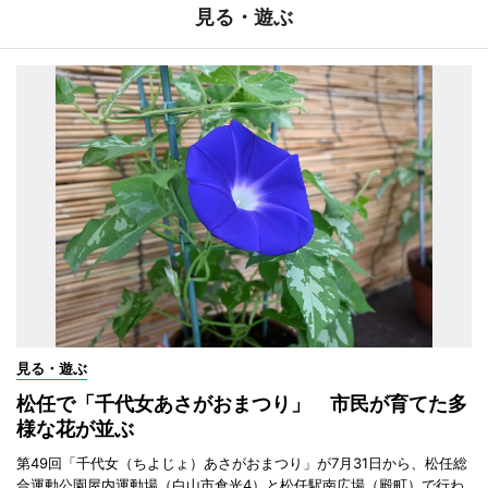
見る・遊ぶ
見る・遊ぶ
松任で「千代女あさがおまつり」 市民が育てた多
様な花が並ぶ
第49回「千代女（ちよじょ）あさがおまつり」が7月31日から、松任総
合運動公園屋内運動場（白山市倉光4）と松任駅南広場（殿町）で行わ