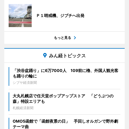
Ｐ１哨戒機、ジブチへ出発
もっと見る
みん経トピックス
「渋谷盆踊り」に6万7000人 109前に櫓、外国人観光客
も踊りの輪に
シブヤ経済新聞
大丸札幌店で任天堂ポップアップストア 「どうぶつの
森」特設エリアも
札幌経済新聞
OMO5函館で「函館夜景の日」 手回しオルガンで野外劇
テーマ曲