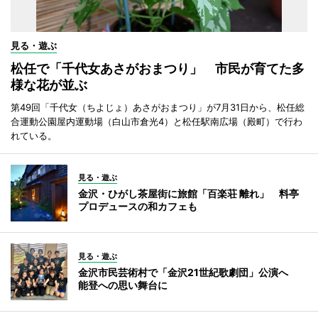
見る・遊ぶ
松任で「千代女あさがおまつり」 市民が育てた多
様な花が並ぶ
第49回「千代女（ちよじょ）あさがおまつり」が7月31日から、松任総
合運動公園屋内運動場（白山市倉光4）と松任駅南広場（殿町）で行わ
れている。
見る・遊ぶ
金沢・ひがし茶屋街に旅館「百楽荘 離れ」 料亭
プロデュースの和カフェも
見る・遊ぶ
金沢市民芸術村で「金沢21世紀歌劇団」公演へ
能登への思い舞台に