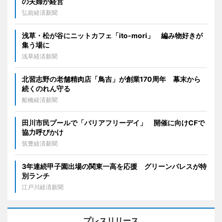
の夫婦が経営
弘前経済新聞
浅草・松が谷にニットカフェ「ito-mori」 編み物好きが
集う場に
浅草経済新聞
北習志野の老舗精肉店「鳥吉」が創業170周年 幕末から
続くのれん守る
船橋経済新聞
田川市民プールで「バリアフリーデイ」 開催に向けCFで
協力呼びかけ
筑豊経済新聞
3年連続甲子園出場の関東一高を応援 グリーンパレスが特
別ランチ
江戸川経済新聞
プレスリリース