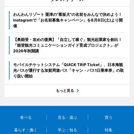
わんわんリゾート 粟津の"看板犬"の名前をみんなで決めよう！
Instagramで「お名前募集キャンペーン」を8月8日(土)より開
催
【奥能登・攻めの復興】「自立して稼ぐ」観光起業家を創出！
「能登観光コミュニケーションガイド育成プロジェクト」が
2026年秋開講
モバイルチケットシステム「QUICK TRIP Ticket」、日本海観
光バスが運行する加賀周遊バス「キャン・バス1日乗車券」の取
り扱い開始
もっと見る
食べる
見る・遊ぶ
買う
暮らす・働く
学ぶ・知る
特集