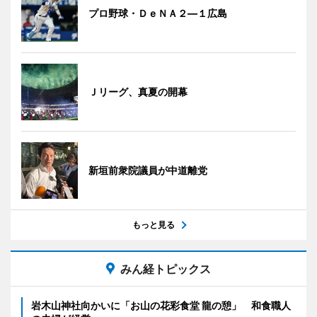
プロ野球・ＤｅＮＡ２―１広島
Ｊリーグ、真夏の開幕
新垣前衆院議員が中道離党
もっと見る
みん経トピックス
岩木山神社向かいに「お山の花彩食堂 龍の憩」 和食職人