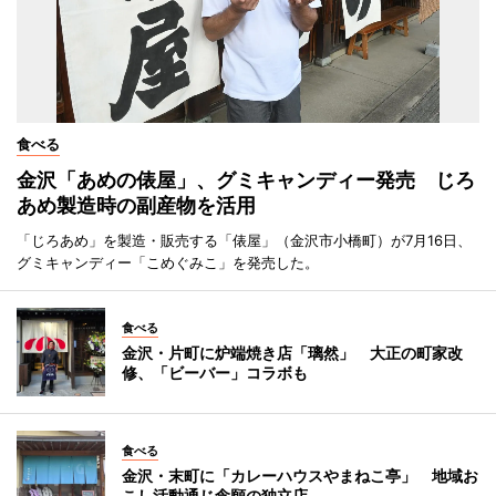
食べる
金沢「あめの俵屋」、グミキャンディー発売 じろ
あめ製造時の副産物を活用
「じろあめ」を製造・販売する「俵屋」（金沢市小橋町）が7月16日、
グミキャンディー「こめぐみこ」を発売した。
食べる
金沢・片町に炉端焼き店「璃然」 大正の町家改
修、「ビーバー」コラボも
食べる
金沢・末町に「カレーハウスやまねこ亭」 地域お
こし活動通じ念願の独立店