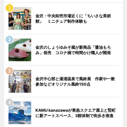
金沢・中央卸売市場近くに「ちいさな美術
館」 ミニチュア制作体験も
金沢のしょうゆみそ蔵が新商品「醤油もろ
み」発売 コロナ禍で時間かけ職人が開発
金沢中心部と湯涌温泉で風鈴展 作家や一般
参加などオリジナル風鈴150点
KAMU kanazawaが東急スクエア屋上と竪町
に新アートスペース、3館体制で街歩き推進