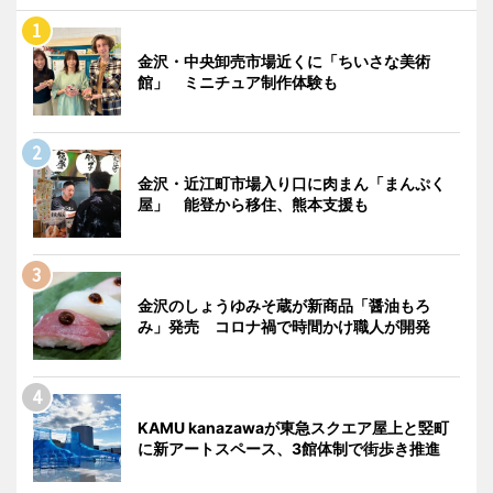
金沢・中央卸売市場近くに「ちいさな美術
館」 ミニチュア制作体験も
金沢・近江町市場入り口に肉まん「まんぷく
屋」 能登から移住、熊本支援も
金沢のしょうゆみそ蔵が新商品「醤油もろ
み」発売 コロナ禍で時間かけ職人が開発
KAMU kanazawaが東急スクエア屋上と竪町
に新アートスペース、3館体制で街歩き推進