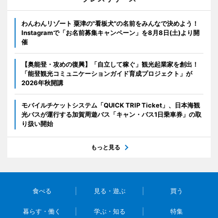
わんわんリゾート 粟津の"看板犬"の名前をみんなで決めよう！
Instagramで「お名前募集キャンペーン」を8月8日(土)より開
催
【奥能登・攻めの復興】「自立して稼ぐ」観光起業家を創出！
「能登観光コミュニケーションガイド育成プロジェクト」が
2026年秋開講
モバイルチケットシステム「QUICK TRIP Ticket」、日本海観
光バスが運行する加賀周遊バス「キャン・バス1日乗車券」の取
り扱い開始
もっと見る
食べる
見る・遊ぶ
買う
暮らす・働く
学ぶ・知る
特集