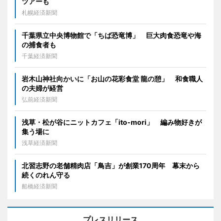
ツアーも
札幌経済新聞
千葉県立中央博物館で「ちば恐竜博」 巨大肉食恐竜や海
の捕食者も
千葉経済新聞
岩木山神社向かいに「お山の花彩食堂 龍の憩」 和食職人
の夫婦が経営
弘前経済新聞
浅草・松が谷にニットカフェ「ito-mori」 編み物好きが
集う場に
浅草経済新聞
北習志野の老舗精肉店「鳥吉」が創業170周年 幕末から
続くのれん守る
船橋経済新聞
プレスリリース