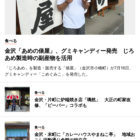
食べる
金沢「あめの俵屋」、グミキャンディー発売 じろ
あめ製造時の副産物を活用
「じろあめ」を製造・販売する「俵屋」（金沢市小橋町）が7月16日、
グミキャンディー「こめぐみこ」を発売した。
食べる
金沢・片町に炉端焼き店「璃然」 大正の町家改
修、「ビーバー」コラボも
食べる
金沢・末町に「カレーハウスやまねこ亭」 地域お
こし活動通じ念願の独立店