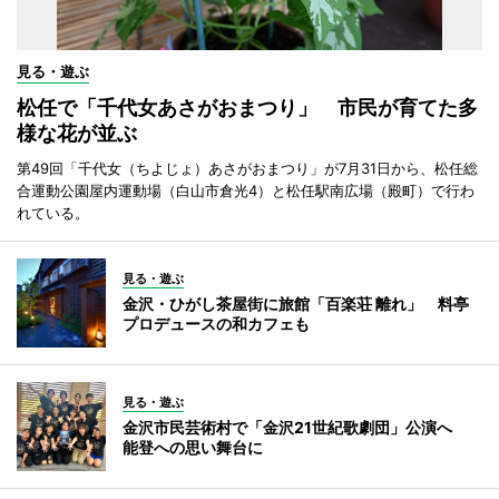
見る・遊ぶ
松任で「千代女あさがおまつり」 市民が育てた多
様な花が並ぶ
第49回「千代女（ちよじょ）あさがおまつり」が7月31日から、松任総
合運動公園屋内運動場（白山市倉光4）と松任駅南広場（殿町）で行わ
れている。
見る・遊ぶ
金沢・ひがし茶屋街に旅館「百楽荘 離れ」 料亭
プロデュースの和カフェも
見る・遊ぶ
金沢市民芸術村で「金沢21世紀歌劇団」公演へ
能登への思い舞台に