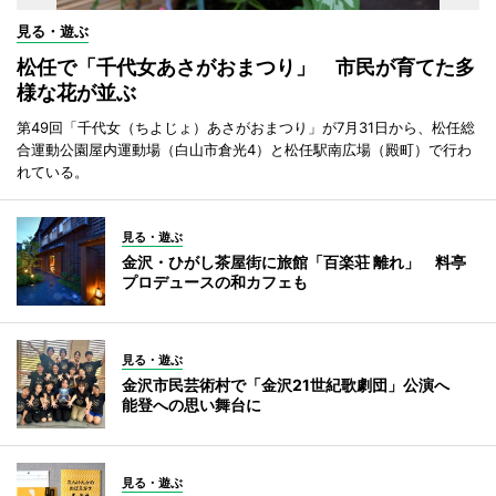
見る・遊ぶ
松任で「千代女あさがおまつり」 市民が育てた多
様な花が並ぶ
第49回「千代女（ちよじょ）あさがおまつり」が7月31日から、松任総
合運動公園屋内運動場（白山市倉光4）と松任駅南広場（殿町）で行わ
れている。
見る・遊ぶ
金沢・ひがし茶屋街に旅館「百楽荘 離れ」 料亭
プロデュースの和カフェも
見る・遊ぶ
金沢市民芸術村で「金沢21世紀歌劇団」公演へ
能登への思い舞台に
見る・遊ぶ