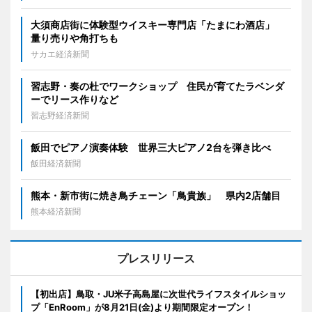
大須商店街に体験型ウイスキー専門店「たまにわ酒店」
量り売りや角打ちも
サカエ経済新聞
習志野・奏の杜でワークショップ 住民が育てたラベンダ
ーでリース作りなど
習志野経済新聞
飯田でピアノ演奏体験 世界三大ピアノ2台を弾き比べ
飯田経済新聞
熊本・新市街に焼き鳥チェーン「鳥貴族」 県内2店舗目
熊本経済新聞
プレスリリース
【初出店】鳥取・JU米子高島屋に次世代ライフスタイルショッ
プ「EnRoom」が8月21日(金)より期間限定オープン！