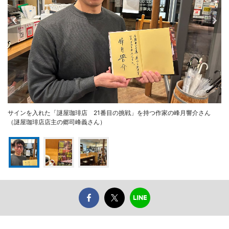
サインを入れた「謎屋珈琲店 21番目の挑戦」を持つ作家の峰月響介さん
（謎屋珈琲店店主の郷司峰義さん）