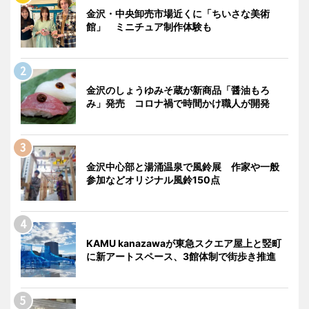
金沢・中央卸売市場近くに「ちいさな美術
館」 ミニチュア制作体験も
金沢のしょうゆみそ蔵が新商品「醤油もろ
み」発売 コロナ禍で時間かけ職人が開発
金沢中心部と湯涌温泉で風鈴展 作家や一般
参加などオリジナル風鈴150点
KAMU kanazawaが東急スクエア屋上と竪町
に新アートスペース、3館体制で街歩き推進