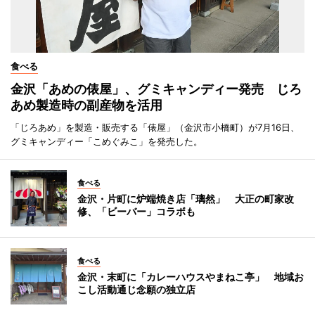
食べる
金沢「あめの俵屋」、グミキャンディー発売 じろ
あめ製造時の副産物を活用
「じろあめ」を製造・販売する「俵屋」（金沢市小橋町）が7月16日、
グミキャンディー「こめぐみこ」を発売した。
食べる
金沢・片町に炉端焼き店「璃然」 大正の町家改
修、「ビーバー」コラボも
食べる
金沢・末町に「カレーハウスやまねこ亭」 地域お
こし活動通じ念願の独立店