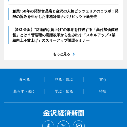
創業150年の発酵食品店と金沢の人気ピッツェリアのコラボ！発
酵の旨みを生かした本格冷凍ナポリピッツァ新発売
【9/2 金沢】“防衛的な賃上げ”の限界を打破する「高付加価値経
営」とは？管理職の意識改革から生み出す「スキルアップ→業
績向上→賃上げ」のスリーアップ循環セミナー
もっと見る
食べる
見る・遊ぶ
買う
暮らす・働く
学ぶ・知る
特集