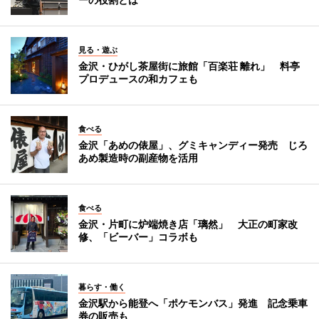
見る・遊ぶ
金沢・ひがし茶屋街に旅館「百楽荘 離れ」 料亭
プロデュースの和カフェも
食べる
金沢「あめの俵屋」、グミキャンディー発売 じろ
あめ製造時の副産物を活用
食べる
金沢・片町に炉端焼き店「璃然」 大正の町家改
修、「ビーバー」コラボも
暮らす・働く
金沢駅から能登へ「ポケモンバス」発進 記念乗車
券の販売も