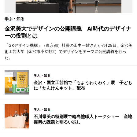
学ぶ・知る
金沢美大でデザインの公開講義 AI時代のデザイナ
ーの役割とは
「GKデザイン機構」（東京都）社長の田中一雄さんが7月28日、金沢美
術工芸大学（金沢市小立野2）でデザインをテーマに公開講義を行っ
た。
学ぶ・知る
金沢・国立工芸館で「もようわくわく」展 子ども
に「たんけんキット」配布
学ぶ・知る
石川県美の特別展で輪島塗職人トークショー 産地
復興の課題と明るい兆し