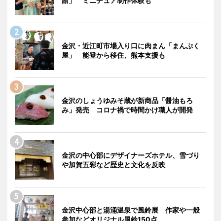
館」 ミニチュア制作体験も
金沢・近江町市場入り口に肉まん「まんぷく
屋」 能登から移住、熊本支援も
金沢のしょうゆみそ蔵が新商品「醤油もろ
み」発売 コロナ禍で時間かけ職人が開発
金沢の中心部にデザイナーズホテル、雪づり
や加賀五彩など歴史と文化を反映
金沢中心部と湯涌温泉で風鈴展 作家や一般
参加などオリジナル風鈴150点