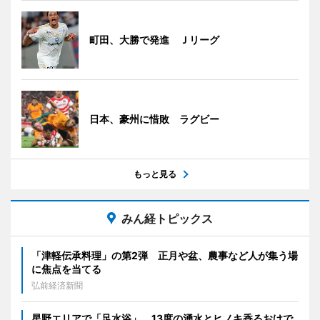
町田、大勝で発進 Ｊリーグ
日本、豪州に惜敗 ラグビー
もっと見る
みん経トピックス
「津軽伝承料理」の第2弾 正月や盆、農事など人が集う場
に焦点を当てる
弘前経済新聞
星野エリアで「足水浴」 13度の湧水とヒノキ香るおけで