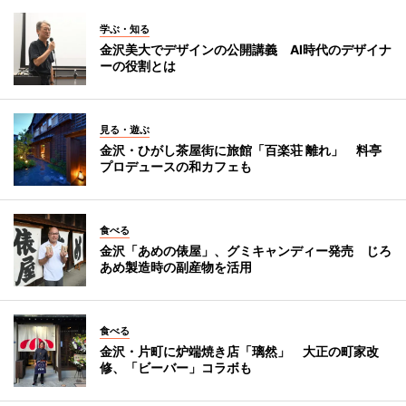
学ぶ・知る
金沢美大でデザインの公開講義 AI時代のデザイナ
ーの役割とは
見る・遊ぶ
金沢・ひがし茶屋街に旅館「百楽荘 離れ」 料亭
プロデュースの和カフェも
食べる
金沢「あめの俵屋」、グミキャンディー発売 じろ
あめ製造時の副産物を活用
食べる
金沢・片町に炉端焼き店「璃然」 大正の町家改
修、「ビーバー」コラボも