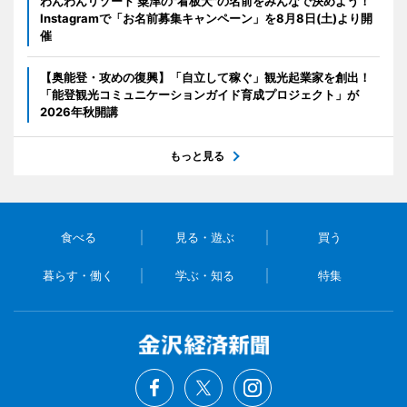
わんわんリゾート 粟津の"看板犬"の名前をみんなで決めよう！
Instagramで「お名前募集キャンペーン」を8月8日(土)より開
催
【奥能登・攻めの復興】「自立して稼ぐ」観光起業家を創出！
「能登観光コミュニケーションガイド育成プロジェクト」が
2026年秋開講
もっと見る
食べる
見る・遊ぶ
買う
暮らす・働く
学ぶ・知る
特集