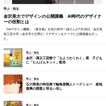
学ぶ・知る
金沢美大でデザインの公開講義 AI時代のデザイナ
ーの役割とは
「GKデザイン機構」（東京都）社長の田中一雄さんが7月28日、金沢美
術工芸大学（金沢市小立野2）でデザインをテーマに公開講義を行っ
た。
学ぶ・知る
金沢・国立工芸館で「もようわくわく」展 子ども
に「たんけんキット」配布
学ぶ・知る
石川県美の特別展で輪島塗職人トークショー 産地
復興の課題と明るい兆し
学ぶ・知る