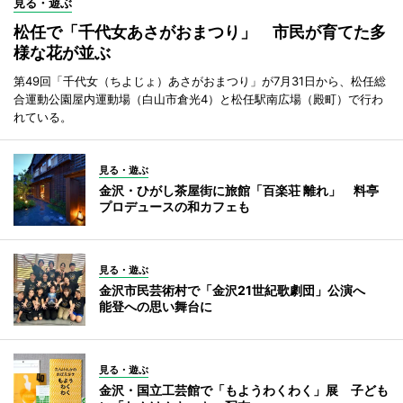
見る・遊ぶ
松任で「千代女あさがおまつり」 市民が育てた多
様な花が並ぶ
第49回「千代女（ちよじょ）あさがおまつり」が7月31日から、松任総
合運動公園屋内運動場（白山市倉光4）と松任駅南広場（殿町）で行わ
れている。
見る・遊ぶ
金沢・ひがし茶屋街に旅館「百楽荘 離れ」 料亭
プロデュースの和カフェも
見る・遊ぶ
金沢市民芸術村で「金沢21世紀歌劇団」公演へ
能登への思い舞台に
見る・遊ぶ
金沢・国立工芸館で「もようわくわく」展 子ども