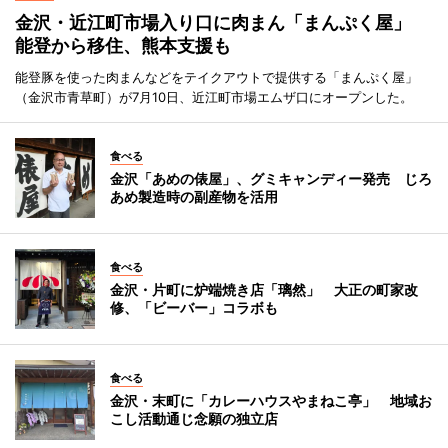
金沢・近江町市場入り口に肉まん「まんぷく屋」
能登から移住、熊本支援も
能登豚を使った肉まんなどをテイクアウトで提供する「まんぷく屋」
（金沢市青草町）が7月10日、近江町市場エムザ口にオープンした。
食べる
金沢「あめの俵屋」、グミキャンディー発売 じろ
あめ製造時の副産物を活用
食べる
金沢・片町に炉端焼き店「璃然」 大正の町家改
修、「ビーバー」コラボも
食べる
金沢・末町に「カレーハウスやまねこ亭」 地域お
こし活動通じ念願の独立店