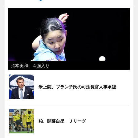
張本美和、４強入り
米上院、ブランチ氏の司法長官人事承認
柏、開幕白星 Ｊリーグ