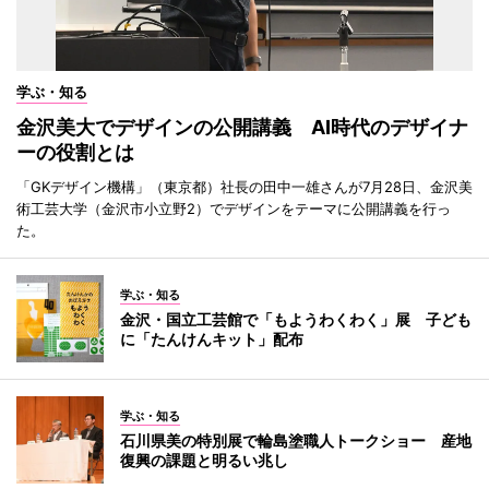
学ぶ・知る
金沢美大でデザインの公開講義 AI時代のデザイナ
ーの役割とは
「GKデザイン機構」（東京都）社長の田中一雄さんが7月28日、金沢美
術工芸大学（金沢市小立野2）でデザインをテーマに公開講義を行っ
た。
学ぶ・知る
金沢・国立工芸館で「もようわくわく」展 子ども
に「たんけんキット」配布
学ぶ・知る
石川県美の特別展で輪島塗職人トークショー 産地
復興の課題と明るい兆し