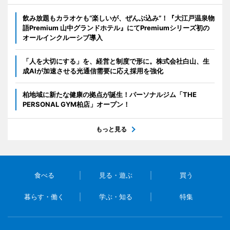
飲み放題もカラオケも“楽しいが、ぜんぶ込み”！『大江戸温泉物
語Premium 山中グランドホテル』にてPremiumシリーズ初の
オールインクルーシブ導入
「人を大切にする」を、経営と制度で形に。株式会社白山、生
成AIが加速させる光通信需要に応え採用を強化
柏地域に新たな健康の拠点が誕生！パーソナルジム「THE
PERSONAL GYM柏店」オープン！
もっと見る
食べる
見る・遊ぶ
買う
暮らす・働く
学ぶ・知る
特集