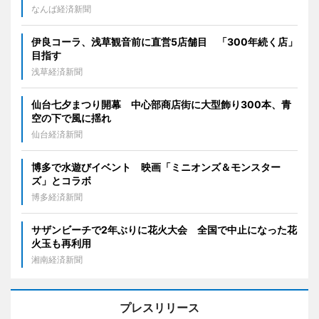
なんば経済新聞
伊良コーラ、浅草観音前に直営5店舗目 「300年続く店」
目指す
浅草経済新聞
仙台七夕まつり開幕 中心部商店街に大型飾り300本、青
空の下で風に揺れ
仙台経済新聞
博多で水遊びイベント 映画「ミニオンズ＆モンスター
ズ」とコラボ
博多経済新聞
サザンビーチで2年ぶりに花火大会 全国で中止になった花
火玉も再利用
湘南経済新聞
プレスリリース