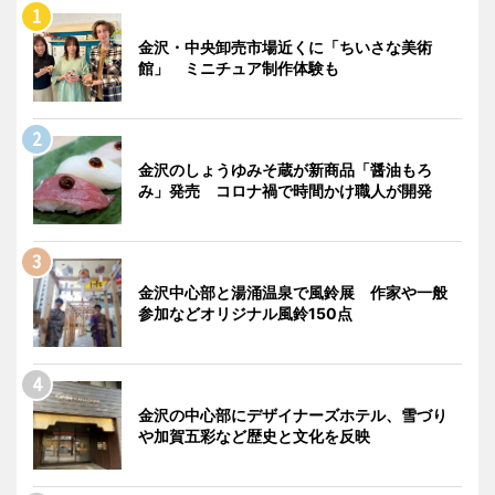
金沢・中央卸売市場近くに「ちいさな美術
館」 ミニチュア制作体験も
金沢のしょうゆみそ蔵が新商品「醤油もろ
み」発売 コロナ禍で時間かけ職人が開発
金沢中心部と湯涌温泉で風鈴展 作家や一般
参加などオリジナル風鈴150点
金沢の中心部にデザイナーズホテル、雪づり
や加賀五彩など歴史と文化を反映