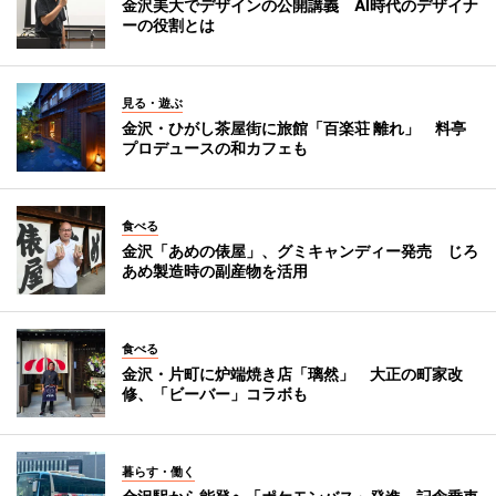
金沢美大でデザインの公開講義 AI時代のデザイナ
ーの役割とは
見る・遊ぶ
金沢・ひがし茶屋街に旅館「百楽荘 離れ」 料亭
プロデュースの和カフェも
食べる
金沢「あめの俵屋」、グミキャンディー発売 じろ
あめ製造時の副産物を活用
食べる
金沢・片町に炉端焼き店「璃然」 大正の町家改
修、「ビーバー」コラボも
暮らす・働く