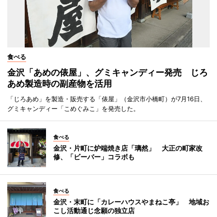
食べる
金沢「あめの俵屋」、グミキャンディー発売 じろ
あめ製造時の副産物を活用
「じろあめ」を製造・販売する「俵屋」（金沢市小橋町）が7月16日、
グミキャンディー「こめぐみこ」を発売した。
食べる
金沢・片町に炉端焼き店「璃然」 大正の町家改
修、「ビーバー」コラボも
食べる
金沢・末町に「カレーハウスやまねこ亭」 地域お
こし活動通じ念願の独立店