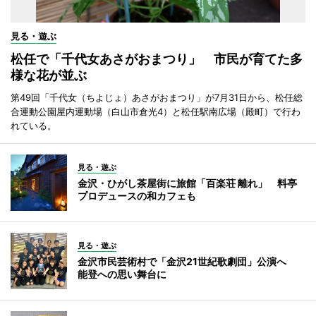
見る・遊ぶ
松任で「千代女あさがおまつり」 市民が育てた多
様な花が並ぶ
第49回「千代女（ちよじょ）あさがおまつり」が7月31日から、松任総
合運動公園屋内運動場（白山市倉光4）と松任駅南広場（殿町）で行わ
れている。
見る・遊ぶ
金沢・ひがし茶屋街に旅館「百楽荘 離れ」 料亭
プロデュースの和カフェも
見る・遊ぶ
金沢市民芸術村で「金沢21世紀歌劇団」公演へ
能登への思い舞台に