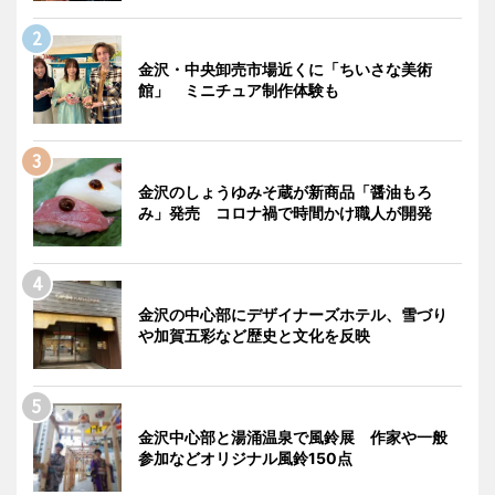
金沢・中央卸売市場近くに「ちいさな美術
館」 ミニチュア制作体験も
金沢のしょうゆみそ蔵が新商品「醤油もろ
み」発売 コロナ禍で時間かけ職人が開発
金沢の中心部にデザイナーズホテル、雪づり
や加賀五彩など歴史と文化を反映
金沢中心部と湯涌温泉で風鈴展 作家や一般
参加などオリジナル風鈴150点