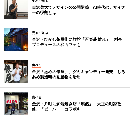
学ぶ・知る
金沢美大でデザインの公開講義 AI時代のデザイナ
ーの役割とは
見る・遊ぶ
金沢・ひがし茶屋街に旅館「百楽荘 離れ」 料亭
プロデュースの和カフェも
食べる
金沢「あめの俵屋」、グミキャンディー発売 じろ
あめ製造時の副産物を活用
食べる
金沢・片町に炉端焼き店「璃然」 大正の町家改
修、「ビーバー」コラボも