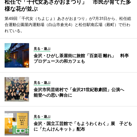
松任で「千代女あさがおまつり」 市民が育てた多
様な花が並ぶ
第49回「千代女（ちよじょ）あさがおまつり」が7月31日から、松任総
合運動公園屋内運動場（白山市倉光4）と松任駅南広場（殿町）で行わ
れている。
見る・遊ぶ
金沢・ひがし茶屋街に旅館「百楽荘 離れ」 料亭
プロデュースの和カフェも
見る・遊ぶ
金沢市民芸術村で「金沢21世紀歌劇団」公演へ
能登への思い舞台に
見る・遊ぶ
金沢・国立工芸館で「もようわくわく」展 子ども
に「たんけんキット」配布