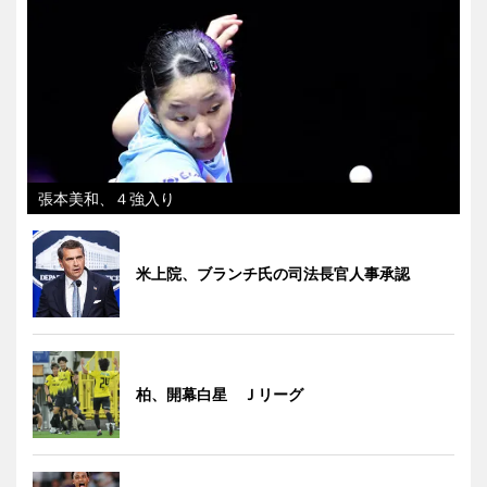
張本美和、４強入り
米上院、ブランチ氏の司法長官人事承認
柏、開幕白星 Ｊリーグ