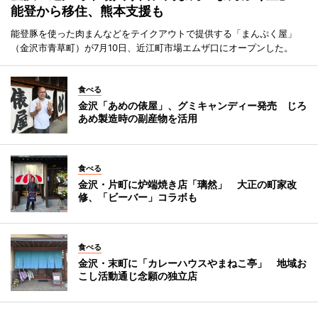
能登から移住、熊本支援も
能登豚を使った肉まんなどをテイクアウトで提供する「まんぷく屋」
（金沢市青草町）が7月10日、近江町市場エムザ口にオープンした。
食べる
金沢「あめの俵屋」、グミキャンディー発売 じろ
あめ製造時の副産物を活用
食べる
金沢・片町に炉端焼き店「璃然」 大正の町家改
修、「ビーバー」コラボも
食べる
金沢・末町に「カレーハウスやまねこ亭」 地域お
こし活動通じ念願の独立店