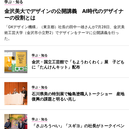
学ぶ・知る
金沢美大でデザインの公開講義 AI時代のデザイナ
ーの役割とは
「GKデザイン機構」（東京都）社長の田中一雄さんが7月28日、金沢美
術工芸大学（金沢市小立野2）でデザインをテーマに公開講義を行っ
た。
学ぶ・知る
金沢・国立工芸館で「もようわくわく」展 子ども
に「たんけんキット」配布
学ぶ・知る
石川県美の特別展で輪島塗職人トークショー 産地
復興の課題と明るい兆し
学ぶ・知る
「さぶろうべい」「スギヨ」の社長がトークイベン