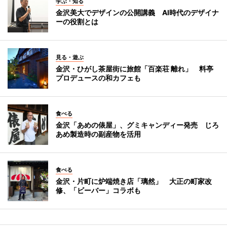
学ぶ・知る
金沢美大でデザインの公開講義 AI時代のデザイナ
ーの役割とは
見る・遊ぶ
金沢・ひがし茶屋街に旅館「百楽荘 離れ」 料亭
プロデュースの和カフェも
食べる
金沢「あめの俵屋」、グミキャンディー発売 じろ
あめ製造時の副産物を活用
食べる
金沢・片町に炉端焼き店「璃然」 大正の町家改
修、「ビーバー」コラボも