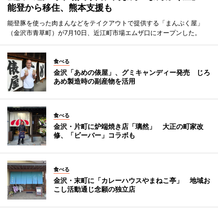
能登から移住、熊本支援も
能登豚を使った肉まんなどをテイクアウトで提供する「まんぷく屋」
（金沢市青草町）が7月10日、近江町市場エムザ口にオープンした。
食べる
金沢「あめの俵屋」、グミキャンディー発売 じろ
あめ製造時の副産物を活用
食べる
金沢・片町に炉端焼き店「璃然」 大正の町家改
修、「ビーバー」コラボも
食べる
金沢・末町に「カレーハウスやまねこ亭」 地域お
こし活動通じ念願の独立店