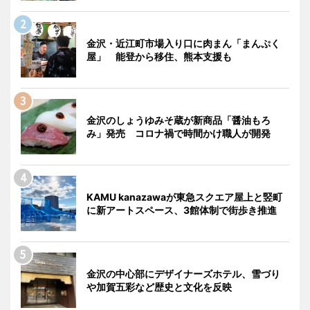
金沢・近江町市場入り口に肉まん「まんぷく
屋」 能登から移住、熊本支援も
金沢のしょうゆみそ蔵が新商品「醤油もろ
み」発売 コロナ禍で時間かけ職人が開発
KAMU kanazawaが東急スクエア屋上と竪町
に新アートスペース、3館体制で街歩き推進
金沢の中心部にデザイナーズホテル、雪づり
や加賀五彩など歴史と文化を反映