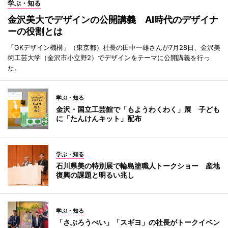
学ぶ・知る
金沢美大でデザインの公開講義 AI時代のデザイナ
ーの役割とは
「GKデザイン機構」（東京都）社長の田中一雄さんが7月28日、金沢美
術工芸大学（金沢市小立野2）でデザインをテーマに公開講義を行っ
た。
学ぶ・知る
金沢・国立工芸館で「もようわくわく」展 子ども
に「たんけんキット」配布
学ぶ・知る
石川県美の特別展で輪島塗職人トークショー 産地
復興の課題と明るい兆し
学ぶ・知る
「さぶろうべい」「スギヨ」の社長がトークイベン