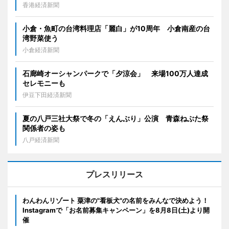
香港経済新聞
小倉・魚町の台湾料理店「麗白」が10周年 小倉南産の台
湾野菜使う
小倉経済新聞
石廊崎オーシャンパークで「夕涼会」 来場100万人達成
セレモニーも
伊豆下田経済新聞
夏の八戸三社大祭で冬の「えんぶり」公演 青森ねぶた祭
関係者の姿も
八戸経済新聞
プレスリリース
わんわんリゾート 粟津の"看板犬"の名前をみんなで決めよう！
Instagramで「お名前募集キャンペーン」を8月8日(土)より開
催