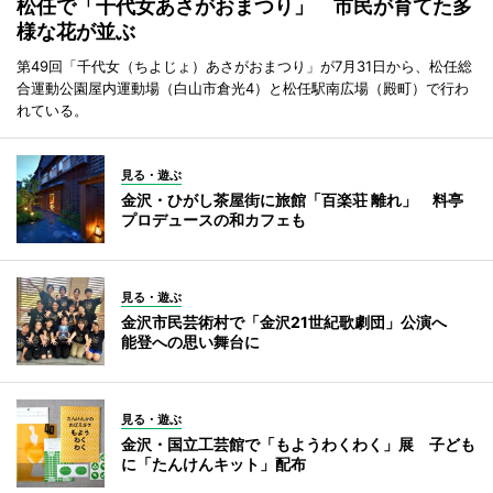
松任で「千代女あさがおまつり」 市民が育てた多
様な花が並ぶ
第49回「千代女（ちよじょ）あさがおまつり」が7月31日から、松任総
合運動公園屋内運動場（白山市倉光4）と松任駅南広場（殿町）で行わ
れている。
見る・遊ぶ
金沢・ひがし茶屋街に旅館「百楽荘 離れ」 料亭
プロデュースの和カフェも
見る・遊ぶ
金沢市民芸術村で「金沢21世紀歌劇団」公演へ
能登への思い舞台に
見る・遊ぶ
金沢・国立工芸館で「もようわくわく」展 子ども
に「たんけんキット」配布