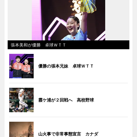
張本美和が優勝 卓球ＷＴＴ
優勝の張本兄妹 卓球ＷＴＴ
霞ケ浦が２回戦へ 高校野球
山火事で非常事態宣言 カナダ