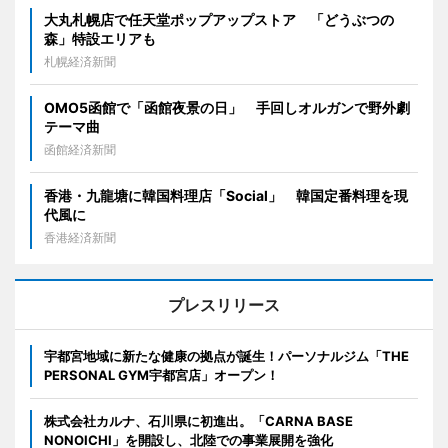
大丸札幌店で任天堂ポップアップストア 「どうぶつの
森」特設エリアも
札幌経済新聞
OMO5函館で「函館夜景の日」 手回しオルガンで野外劇
テーマ曲
函館経済新聞
香港・九龍塘に韓国料理店「Social」 韓国定番料理を現
代風に
香港経済新聞
プレスリリース
宇都宮地域に新たな健康の拠点が誕生！パーソナルジム「THE
PERSONAL GYM宇都宮店」オープン！
株式会社カルナ、石川県に初進出。「CARNA BASE
NONOICHI」を開設し、北陸での事業展開を強化