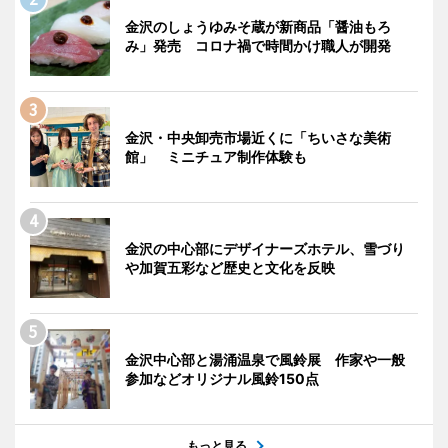
金沢のしょうゆみそ蔵が新商品「醤油もろ
み」発売 コロナ禍で時間かけ職人が開発
金沢・中央卸売市場近くに「ちいさな美術
館」 ミニチュア制作体験も
金沢の中心部にデザイナーズホテル、雪づり
や加賀五彩など歴史と文化を反映
金沢中心部と湯涌温泉で風鈴展 作家や一般
参加などオリジナル風鈴150点
もっと見る