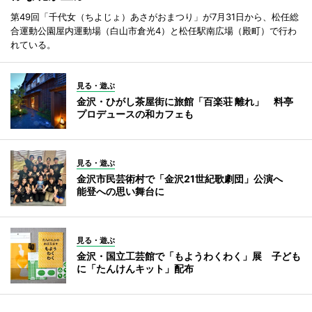
第49回「千代女（ちよじょ）あさがおまつり」が7月31日から、松任総
合運動公園屋内運動場（白山市倉光4）と松任駅南広場（殿町）で行わ
れている。
見る・遊ぶ
金沢・ひがし茶屋街に旅館「百楽荘 離れ」 料亭
プロデュースの和カフェも
見る・遊ぶ
金沢市民芸術村で「金沢21世紀歌劇団」公演へ
能登への思い舞台に
見る・遊ぶ
金沢・国立工芸館で「もようわくわく」展 子ども
に「たんけんキット」配布