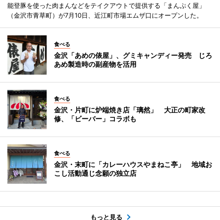
能登豚を使った肉まんなどをテイクアウトで提供する「まんぷく屋」
（金沢市青草町）が7月10日、近江町市場エムザ口にオープンした。
食べる
金沢「あめの俵屋」、グミキャンディー発売 じろ
あめ製造時の副産物を活用
食べる
金沢・片町に炉端焼き店「璃然」 大正の町家改
修、「ビーバー」コラボも
食べる
金沢・末町に「カレーハウスやまねこ亭」 地域お
こし活動通じ念願の独立店
もっと見る