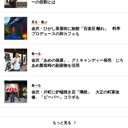
ーの役割とは
見る・遊ぶ
金沢・ひがし茶屋街に旅館「百楽荘 離れ」 料亭
プロデュースの和カフェも
食べる
金沢「あめの俵屋」、グミキャンディー発売 じろ
あめ製造時の副産物を活用
食べる
金沢・片町に炉端焼き店「璃然」 大正の町家改
修、「ビーバー」コラボも
もっと見る