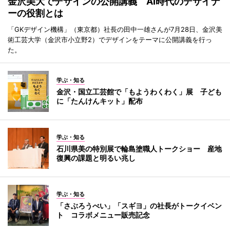
金沢美大でデザインの公開講義 AI時代のデザイナ
ーの役割とは
「GKデザイン機構」（東京都）社長の田中一雄さんが7月28日、金沢美
術工芸大学（金沢市小立野2）でデザインをテーマに公開講義を行っ
た。
学ぶ・知る
金沢・国立工芸館で「もようわくわく」展 子ども
に「たんけんキット」配布
学ぶ・知る
石川県美の特別展で輪島塗職人トークショー 産地
復興の課題と明るい兆し
学ぶ・知る
「さぶろうべい」「スギヨ」の社長がトークイベン
ト コラボメニュー販売記念